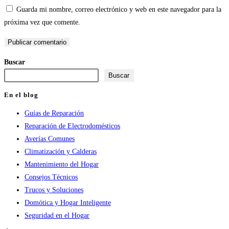
o
dirección
la
Guarda mi nombre, correo electrónico y web en este navegador para la
nombre
de
URL
próxima vez que comente.
de
correo
de
usuario
electrónico
tu
para
para
web
Buscar
comentar
comentar
(opcional)
Buscar
En el blog
Guías de Reparación
Reparación de Electrodomésticos
Averías Comunes
Climatización y Calderas
Mantenimiento del Hogar
Consejos Técnicos
Trucos y Soluciones
Domótica y Hogar Inteligente
Seguridad en el Hogar