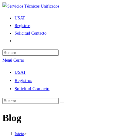
Ir
al
USAT
contenido
Registros
Solicitud Contacto
Alternar
búsqueda
de
Menú
Cerrar
la
web
USAT
Registros
Solicitud Contacto
Blog
Inicio
>