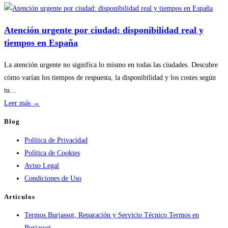
Disponibilidad
por
temporada
Atención urgente por ciudad: disponibilidad real y
en
tiempos en España
servicios
de
La atención urgente no significa lo mismo en todas las ciudades. Descubre
calderas:
cómo varían los tiempos de respuesta, la disponibilidad y los costes según
guía
tu…
práctica
:
Leer más →
Atención
Blog
urgente
Política de Privacidad
por
Política de Cookies
ciudad:
Aviso Legal
disponibilidad
Condiciones de Uso
real
y
Artículos
tiempos
Termos Burjassot, Reparación y Servicio Técnico Termos en
en
Burjassot