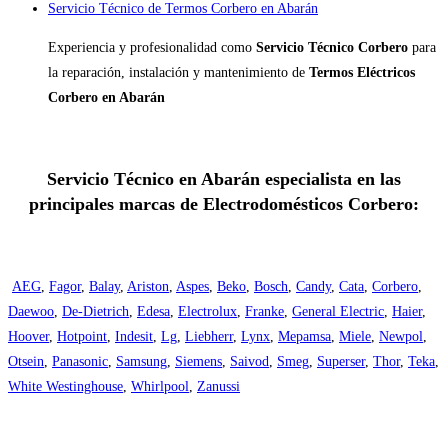
Servicio Técnico de Termos Corbero en Abarán
Experiencia y profesionalidad como
Servicio Técnico Corbero
para
la reparación, instalación y mantenimiento de
Termos Eléctricos
Corbero en Abarán
Servicio Técnico en Abarán especialista en las
principales marcas de Electrodomésticos Corbero:
AEG
,
Fagor
,
Balay
,
Ariston
,
Aspes
,
Beko
,
Bosch
,
Candy
,
Cata
,
Corbero
,
Daewoo
,
De-Dietrich
,
Edesa
,
Electrolux
,
Franke
,
General Electric
,
Haier
,
Hoover
,
Hotpoint
,
Indesit
,
Lg
,
Liebherr
,
Lynx
,
Mepamsa
,
Miele
,
Newpol
,
Otsein
,
Panasonic
,
Samsung
,
Siemens
,
Saivod
,
Smeg
,
Superser
,
Thor
,
Teka
,
White Westinghouse
,
Whirlpool
,
Zanussi