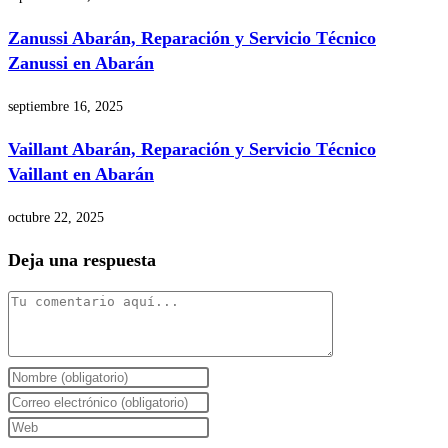
Zanussi Abarán, Reparación y Servicio Técnico
Zanussi en Abarán
septiembre 16, 2025
Vaillant Abarán, Reparación y Servicio Técnico
Vaillant en Abarán
octubre 22, 2025
Deja una respuesta
Comentario
Introduce
tu
Introduce
nombre
tu
Introduce