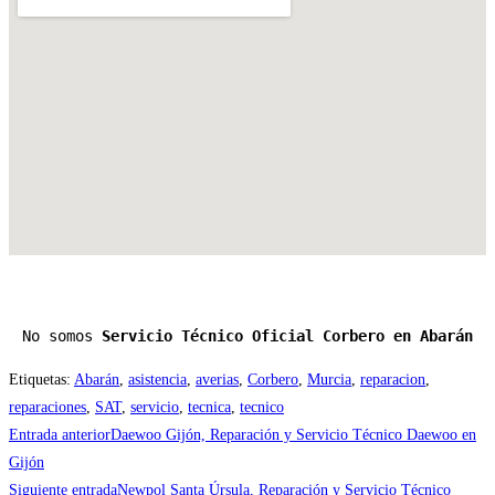
No somos 
Servicio Técnico Oficial Corbero en Abarán
Etiquetas
:
Abarán
,
asistencia
,
averias
,
Corbero
,
Murcia
,
reparacion
,
reparaciones
,
SAT
,
servicio
,
tecnica
,
tecnico
Leer
Entrada anterior
Daewoo Gijón, Reparación y Servicio Técnico Daewoo en
más
Gijón
Siguiente entrada
Newpol Santa Úrsula, Reparación y Servicio Técnico