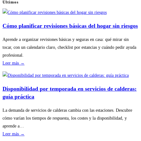
Últimos
Cómo planificar revisiones básicas del hogar sin riesgos
Aprende a organizar revisiones básicas y seguras en casa: qué mirar sin
tocar, con un calendario claro, checklist por estancias y cuándo pedir ayuda
profesional.
:
Leer más →
Cómo
planificar
revisiones
Disponibilidad por temporada en servicios de calderas:
básicas
guía práctica
del
hogar
La demanda de servicios de calderas cambia con las estaciones. Descubre
sin
cómo varían los tiempos de respuesta, los costes y la disponibilidad, y
riesgos
aprende a…
:
Leer más →