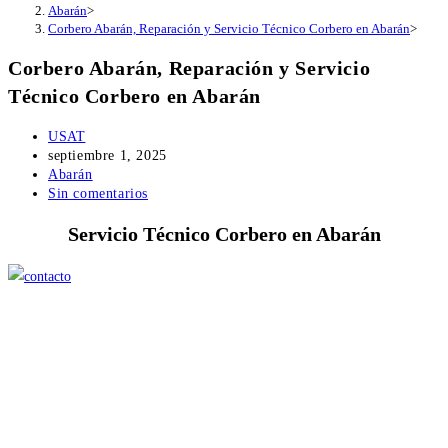
Abarán
>
Corbero Abarán, Reparación y Servicio Técnico Corbero en Abarán
>
Corbero Abarán, Reparación y Servicio
Técnico Corbero en Abarán
Autor
USAT
de
Publicación
septiembre 1, 2025
la
de
Categoría
Abarán
entrada:
la
de
Comentarios
Sin comentarios
entrada:
la
de
Servicio Técnico Corbero en Abarán
entrada:
la
entrada: