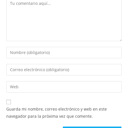
Comentario
Introduce
tu
nombre
Introduce
o
tu
nombre
dirección
Introduce
de
de
la
usuario
correo
URL
para
electrónico
de
comentar
Guarda mi nombre, correo electrónico y web en este
para
tu
navegador para la próxima vez que comente.
comentar
web
(opcional)