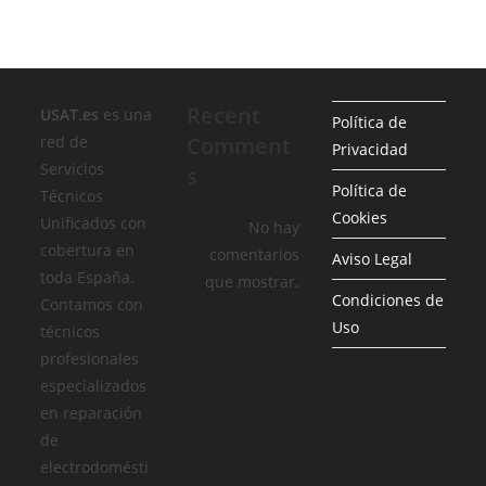
Recent
USAT.es
es una
Política de
red de
Comment
Privacidad
Servicios
s
Política de
Técnicos
Cookies
Unificados con
No hay
cobertura en
comentarios
Aviso Legal
toda España.
que mostrar.
Condiciones de
Contamos con
Uso
técnicos
profesionales
especializados
en reparación
de
electrodomésti