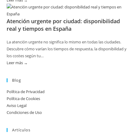
:
Disponibilidad
por
Atención urgente por ciudad: disponibilidad
temporada
real y tiempos en España
en
servicios
La atención urgente no significa lo mismo en todas las ciudades.
de
Descubre cómo varían los tiempos de respuesta, la disponibilidad y
calderas:
los costes según tu…
guía
Leer más →
:
práctica
Atención
urgente
Blog
por
Política de Privacidad
ciudad:
Política de Cookies
disponibilidad
Aviso Legal
real
Condiciones de Uso
y
tiempos
Artículos
en