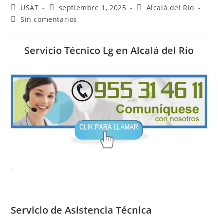
Autor
Publicación
Categoría
USAT
septiembre 1, 2025
Alcalá del Río
de
de
de
Comentarios
Sin comentarios
la
la
la
de
entrada:
entrada:
entrada:
la
entrada:
Servicio Técnico Lg en Alcalá del Río
Servicio de
Asistencia Técnica