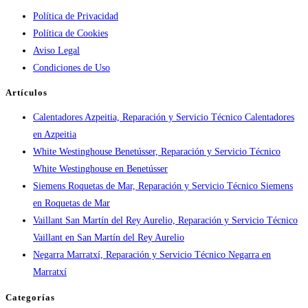
Política de Privacidad
por
Política de Cookies
ciudad:
Aviso Legal
disponibilidad
Condiciones de Uso
real
y
Artículos
tiempos
Calentadores Azpeitia, Reparación y Servicio Técnico Calentadores
en
en Azpeitia
España
White Westinghouse Benetússer, Reparación y Servicio Técnico
White Westinghouse en Benetússer
Siemens Roquetas de Mar, Reparación y Servicio Técnico Siemens
en Roquetas de Mar
Vaillant San Martín del Rey Aurelio, Reparación y Servicio Técnico
Vaillant en San Martín del Rey Aurelio
Negarra Marratxí, Reparación y Servicio Técnico Negarra en
Marratxí
Categorías