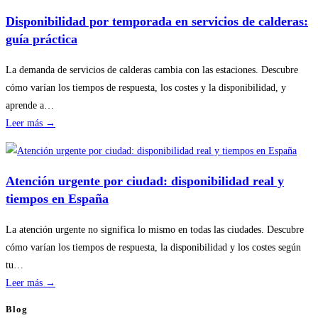
revisiones
Disponibilidad por temporada en servicios de calderas:
básicas
guía práctica
del
hogar
La demanda de servicios de calderas cambia con las estaciones. Descubre
sin
cómo varían los tiempos de respuesta, los costes y la disponibilidad, y
riesgos
aprende a…
:
Leer más →
Disponibilidad
por
temporada
Atención urgente por ciudad: disponibilidad real y
en
tiempos en España
servicios
de
La atención urgente no significa lo mismo en todas las ciudades. Descubre
calderas:
cómo varían los tiempos de respuesta, la disponibilidad y los costes según
guía
tu…
práctica
:
Leer más →
Atención
Blog
urgente