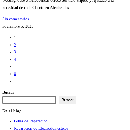
Westinghouse en Alcobendas ofrece Servicio Rápido y Ajustado a la
necesidad de cada Cliente en Alcobendas.
Sin comentarios
noviembre 5, 2025
1
2
3
4
…
8
Ir
a
Buscar
la
Buscar
página
siguiente
En el blog
Guías de Reparación
Reparación de Electrodomésticos