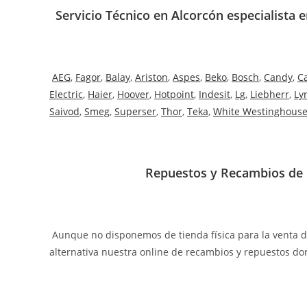
Servicio Técnico en Alcorcón especialista 
AEG
,
Fagor
,
Balay
,
Ariston
,
Aspes
,
Beko
,
Bosch
,
Candy
,
C
Electric
,
Haier
,
Hoover
,
Hotpoint
,
Indesit
,
Lg
,
Liebherr
,
Ly
Saivod
,
Smeg
,
Superser
,
Thor
,
Teka
,
White Westinghous
Repuestos y Recambios de 
Aunque no disponemos de tienda física para la venta 
alternativa nuestra online de recambios y repuestos do