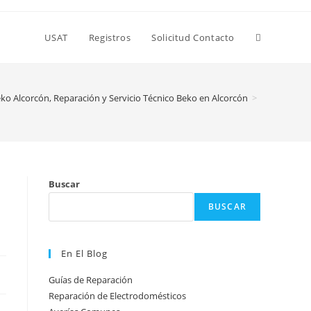
Alternar
USAT
Registros
Solicitud Contacto
búsqueda
ko Alcorcón, Reparación y Servicio Técnico Beko en Alcorcón
>
de
Buscar
la
BUSCAR
web
En El Blog
Guías de Reparación
Reparación de Electrodomésticos