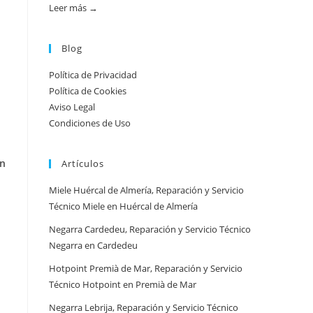
práctica
Leer más →
:
Atención
urgente
Blog
por
Política de Privacidad
ciudad:
Política de Cookies
disponibilidad
Aviso Legal
real
Condiciones de Uso
y
tiempos
en
Artículos
en
España
Miele Huércal de Almería, Reparación y Servicio
Técnico Miele en Huércal de Almería
Negarra Cardedeu, Reparación y Servicio Técnico
Negarra en Cardedeu
Hotpoint Premià de Mar, Reparación y Servicio
Técnico Hotpoint en Premià de Mar
Negarra Lebrija, Reparación y Servicio Técnico