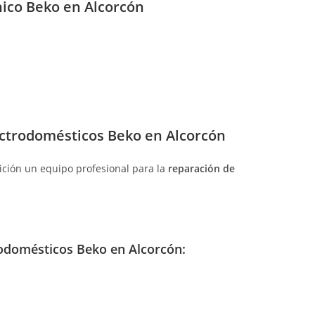
ntrada:
nico Beko en Alcorcón
ectrodomésticos Beko en Alcorcón
ición un equipo profesional para la
reparación de
odomésticos Beko en Alcorcón: