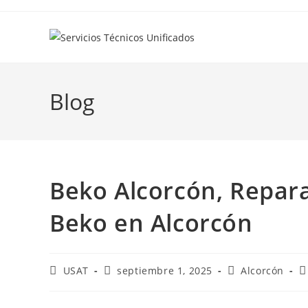
Ir
al
contenido
Blog
Beko Alcorcón, Repara
Beko en Alcorcón
Autor
Publicación
Categoría
C
USAT
septiembre 1, 2025
Alcorcón
de
de
de
d
la
la
la
la