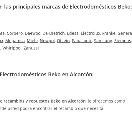
en las principales marcas de Electrodomésticos Beko:
ata
,
Corbero
,
Daewoo
,
De-Dietrich
,
Edesa
,
Electrolux
,
Franke
,
Genera
nx
,
Mepamsa
,
Miele
,
Newpol
,
Otsein
,
Panasonic
,
Samsung
,
Siemens
,
e
,
Whirlpool
,
Zanussi
Electrodomésticos Beko en Alcorcón:
de
recambios y repuestos Beko en Alcorcón
, le ofrecemos como
nde usted podrá encontrar el recambio que necesita.