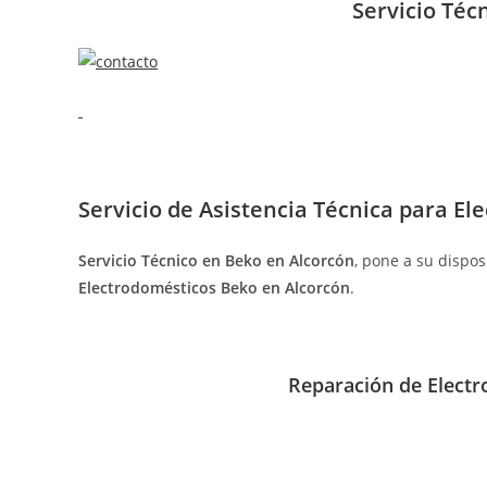
entrada:
entrada:
entrada:
e
Servicio Téc
Servicio de
Asistencia Técnica para El
Servicio Técnico en Beko en Alcorcón
, pone a su dispos
Electrodomésticos Beko en Alcorcón
.
Reparación de Electr