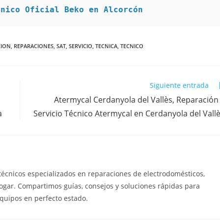
cnico Oficial Beko en Alcorcón
CION
,
REPARACIONES
,
SAT
,
SERVICIO
,
TECNICA
,
TECNICO
Siguiente entrada
Atermycal Cerdanyola del Vallès, Reparación
a
Servicio Técnico Atermycal en Cerdanyola del Vall
técnicos especializados en reparaciones de electrodomésticos,
hogar. Compartimos guías, consejos y soluciones rápidas para
quipos en perfecto estado.