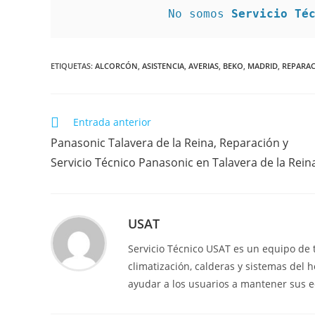
No somos 
Servicio Té
ETIQUETAS
:
ALCORCÓN
,
ASISTENCIA
,
AVERIAS
,
BEKO
,
MADRID
,
REPARA
Leer
Entrada anterior
más
Panasonic Talavera de la Reina, Reparación y
artículos
Servicio Técnico Panasonic en Talavera de la Rein
USAT
Servicio Técnico USAT es un equipo de 
climatización, calderas y sistemas del 
ayudar a los usuarios a mantener sus e