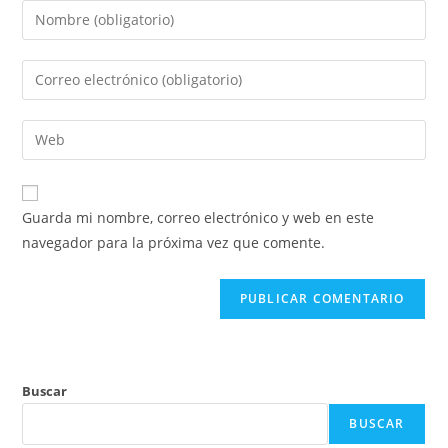
Introduce
tu
nombre
Introduce
o
tu
nombre
dirección
Introduce
de
de
la
usuario
correo
URL
para
electrónico
de
comentar
Guarda mi nombre, correo electrónico y web en este
para
tu
navegador para la próxima vez que comente.
comentar
web
(opcional)
Buscar
BUSCAR