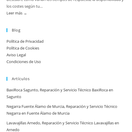
calderas:
los costes según tu…
guía
Leer más →
:
práctica
Atención
urgente
Blog
por
Política de Privacidad
ciudad:
Política de Cookies
disponibilidad
Aviso Legal
real
Condiciones de Uso
y
tiempos
Artículos
en
España
BaxiRoca Sagunto, Reparación y Servicio Técnico BaxiRoca en
Sagunto
Negarra Fuente Álamo de Murcia, Reparación y Servicio Técnico
Negarra en Fuente Álamo de Murcia
Lavavajillas Arnedo, Reparación y Servicio Técnico Lavavajillas en
Arnedo