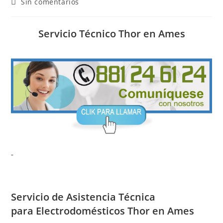
Comentarios
Sin comentarios
la
la
la
de
entrada:
entrada:
entrada:
la
entrada:
Servicio Técnico Thor en Ames
Servicio de
Asistencia Técnica
para Electrodomésticos Thor en Ames