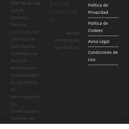
Recent
USAT.es
es una
Política de
red de
Comment
Privacidad
Servicios
s
Política de
Técnicos
Cookies
Unificados con
No hay
cobertura en
comentarios
Aviso Legal
toda España.
que mostrar.
Condiciones de
Contamos con
Uso
técnicos
profesionales
especializados
en reparación
de
electrodomésti
cos,
climatización y
sistemas del
hogar, siempre