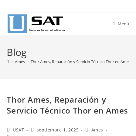
Ir
al
contenido
Menú
Blog
>
Ames
>
Thor Ames, Reparación y Servicio Técnico Thor en Ames
>
Thor Ames, Reparación y
Servicio Técnico Thor en Ames
Autor
Publicación
Categoría
USAT
septiembre 1, 2025
Ames
de
de
de