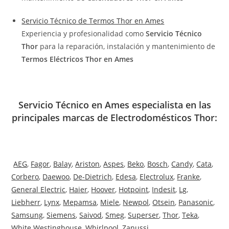
Servicio Técnico de Termos Thor en Ames
Experiencia y profesionalidad como
Servicio Técnico
Thor
para la reparación, instalación y mantenimiento de
Termos Eléctricos Thor en Ames
Servicio Técnico en Ames especialista en las
principales marcas de Electrodomésticos Thor:
AEG
,
Fagor
,
Balay
,
Ariston
,
Aspes
,
Beko
,
Bosch
,
Candy
,
Cata
,
Corbero
,
Daewoo
,
De-Dietrich
,
Edesa
,
Electrolux
,
Franke
,
General Electric
,
Haier
,
Hoover
,
Hotpoint
,
Indesit
,
Lg
,
Liebherr
,
Lynx
,
Mepamsa
,
Miele
,
Newpol
,
Otsein
,
Panasonic
,
Samsung
,
Siemens
,
Saivod
,
Smeg
,
Superser
,
Thor
,
Teka
,
White Westinghouse
,
Whirlpool
,
Zanussi