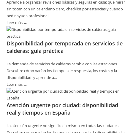
Aprende a organizar revisiones básicas y seguras en casa: qué mirar
sin tocar, con un calendario claro, checklist por estancias y cuándo
pedir ayuda profesional.
Leer más →
:
Cómo
planificar
Disponibilidad por temporada en servicios de
revisiones
calderas: guía práctica
básicas
del
La demanda de servicios de calderas cambia con las estaciones.
hogar
Descubre cómo varían los tiempos de respuesta, los costes y la
sin
disponibilidad, y aprende a…
riesgos
Leer más →
:
Disponibilidad
por
Atención urgente por ciudad: disponibilidad
temporada
real y tiempos en España
en
servicios
La atención urgente no significa lo mismo en todas las ciudades.
de
Descubre cómo varían los tiempos de respuesta, la disponibilidad y