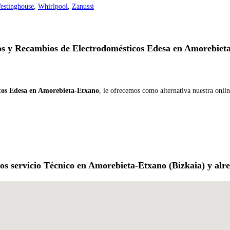
estinghouse
,
Whirlpool
,
Zanussi
s y Recambios de Electrodomésticos Edesa en Amorebiet
tos Edesa en Amorebieta-Etxano
, le ofrecemos como alternativa nuestra onli
s servicio Técnico en Amorebieta-Etxano (Bizkaia) y alr