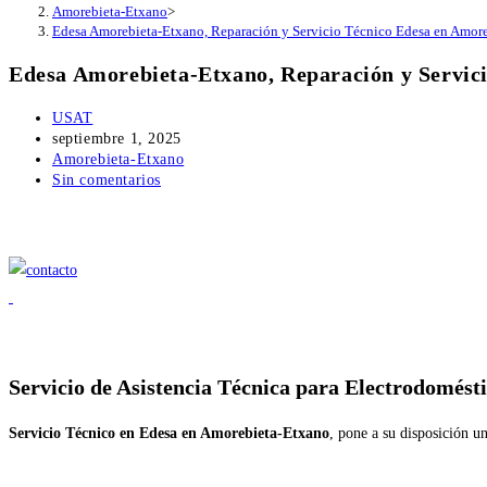
Amorebieta-Etxano
>
Edesa Amorebieta-Etxano, Reparación y Servicio Técnico Edesa en Amor
Edesa Amorebieta-Etxano, Reparación y Servic
Autor
USAT
de
Publicación
septiembre 1, 2025
la
de
Categoría
Amorebieta-Etxano
entrada:
la
de
Comentarios
Sin comentarios
entrada:
la
de
entrada:
la
entrada:
Servicio de
Asistencia Técnica para Electrodomést
Servicio Técnico en Edesa en Amorebieta-Etxano
, pone a su disposición u