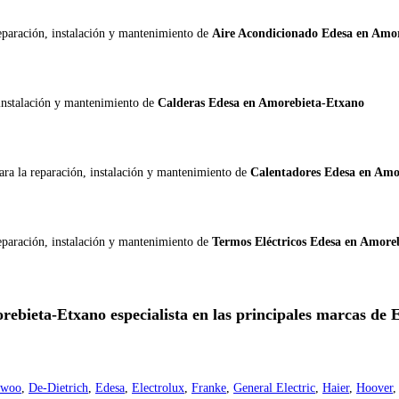
reparación, instalación y mantenimiento de
Aire Acondicionado Edesa en Amo
 instalación y mantenimiento de
Calderas Edesa en Amorebieta-Etxano
ara la reparación, instalación y mantenimiento de
Calentadores Edesa en Amo
reparación, instalación y mantenimiento de
Termos Eléctricos Edesa en Amore
rebieta-Etxano especialista en las principales marcas de 
ewoo
,
De-Dietrich
,
Edesa
,
Electrolux
,
Franke
,
General Electric
,
Haier
,
Hoover