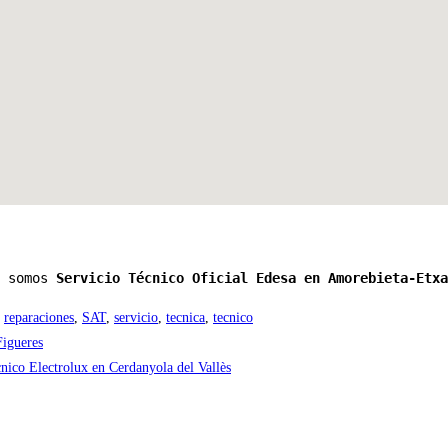
 somos 
Servicio Técnico Oficial Edesa en Amorebieta-Etxa
reparaciones
,
SAT
,
servicio
,
tecnica
,
tecnico
Figueres
nico Electrolux en Cerdanyola del Vallès