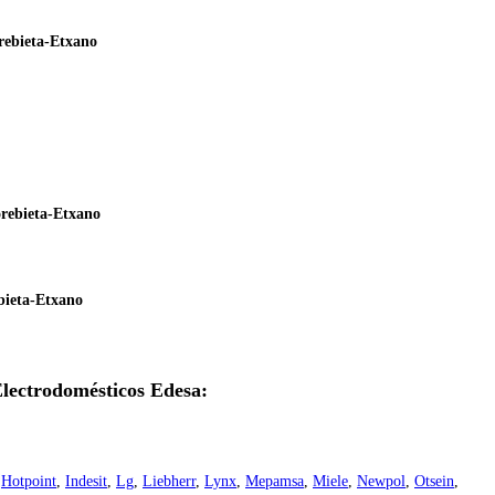
rebieta-Etxano
rebieta-Etxano
bieta-Etxano
Electrodomésticos Edesa:
,
Hotpoint
,
Indesit
,
Lg
,
Liebherr
,
Lynx
,
Mepamsa
,
Miele
,
Newpol
,
Otsein
,