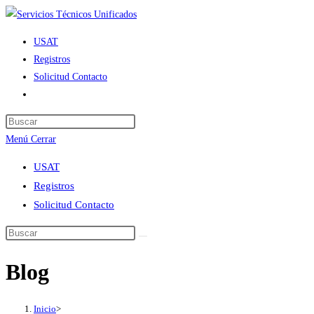
Ir
al
USAT
contenido
Registros
Solicitud Contacto
Alternar
búsqueda
de
Menú
Cerrar
la
web
USAT
Registros
Solicitud Contacto
Blog
Inicio
>