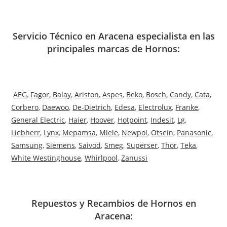
Servicio Técnico en Aracena especialista en las
principales marcas de Hornos:
AEG
,
Fagor
,
Balay
,
Ariston
,
Aspes
,
Beko
,
Bosch
,
Candy
,
Cata
,
Corbero
,
Daewoo
,
De-Dietrich
,
Edesa
,
Electrolux
,
Franke
,
General Electric
,
Haier
,
Hoover
,
Hotpoint
,
Indesit
,
Lg
,
Liebherr
,
Lynx
,
Mepamsa
,
Miele
,
Newpol
,
Otsein
,
Panasonic
,
Samsung
,
Siemens
,
Saivod
,
Smeg
,
Superser
,
Thor
,
Teka
,
White Westinghouse
,
Whirlpool
,
Zanussi
Repuestos y Recambios de Hornos en
Aracena: