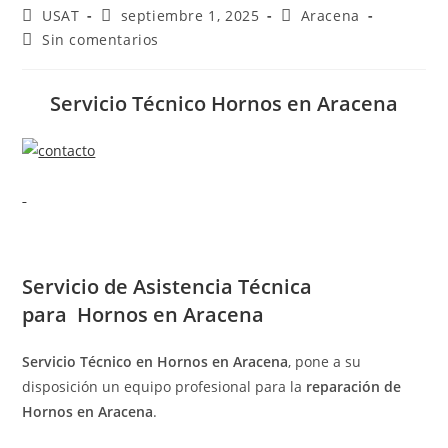
Autor
Publicación
Categoría
USAT
septiembre 1, 2025
Aracena
de
de
de
Comentarios
Sin comentarios
la
la
la
de
entrada:
entrada:
entrada:
la
entrada:
Servicio Técnico Hornos en Aracena
Servicio de
Asistencia Técnica
para Hornos en Aracena
Servicio Técnico en Hornos en Aracena
, pone a su
disposición un equipo profesional para la
reparación de
Hornos en Aracena
.