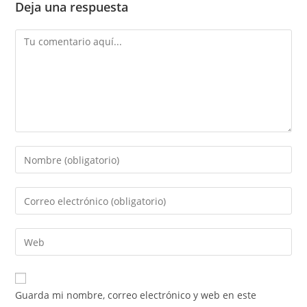
Deja una respuesta
Comentario
Introduce
tu
nombre
Introduce
o
tu
nombre
dirección
Introduce
de
de
la
usuario
correo
URL
para
electrónico
de
comentar
Guarda mi nombre, correo electrónico y web en este
para
tu