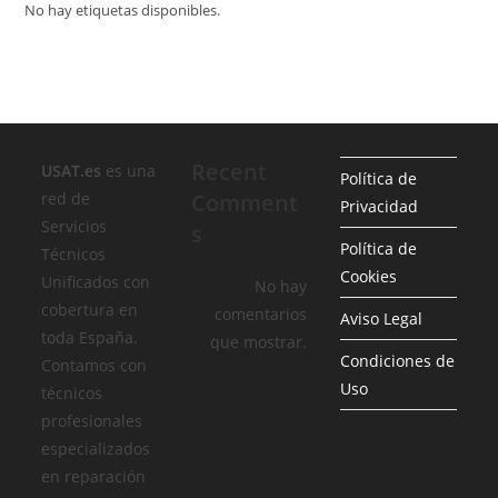
No hay etiquetas disponibles.
Recent
USAT.es
es una
Política de
red de
Comment
Privacidad
Servicios
s
Política de
Técnicos
Cookies
Unificados con
No hay
cobertura en
comentarios
Aviso Legal
toda España.
que mostrar.
Condiciones de
Contamos con
Uso
técnicos
profesionales
especializados
en reparación