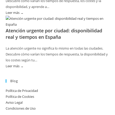
Descubre cómo varían los tiempos de respuesta, los costes y la
sin
disponibilidad, y aprende a…
riesgos
Leer más →
:
Disponibilidad
por
Atención urgente por ciudad: disponibilidad
temporada
real y tiempos en España
en
servicios
La atención urgente no significa lo mismo en todas las ciudades.
de
Descubre cómo varían los tiempos de respuesta, la disponibilidad y
calderas:
los costes según tu…
guía
Leer más →
:
práctica
Atención
urgente
Blog
por
Política de Privacidad
ciudad:
Política de Cookies
disponibilidad
Aviso Legal
real
Condiciones de Uso
y