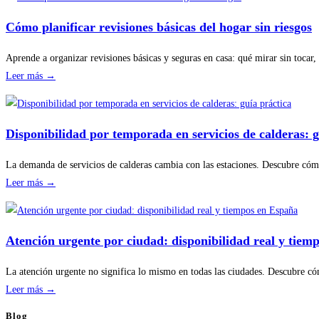
Cómo planificar revisiones básicas del hogar sin riesgos
Aprende a organizar revisiones básicas y seguras en casa: qué mirar sin tocar,
:
Leer más →
Cómo
planificar
revisiones
Disponibilidad por temporada en servicios de calderas: g
básicas
del
La demanda de servicios de calderas cambia con las estaciones. Descubre cómo
hogar
:
Leer más →
sin
Disponibilidad
riesgos
por
temporada
Atención urgente por ciudad: disponibilidad real y tiem
en
servicios
La atención urgente no significa lo mismo en todas las ciudades. Descubre có
de
:
Leer más →
calderas:
Atención
Blog