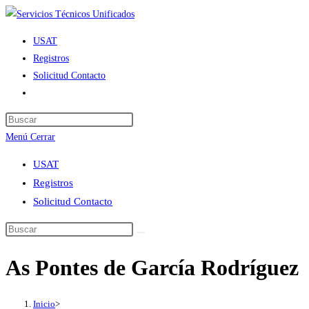
Ir
al
USAT
contenido
Registros
Solicitud Contacto
Alternar
búsqueda
de
Menú
Cerrar
la
web
USAT
Registros
Solicitud Contacto
As Pontes de García Rodríguez
Inicio
>