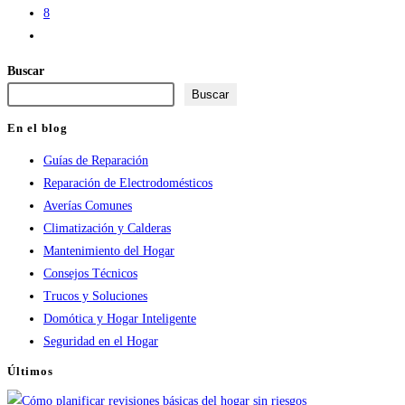
8
Ir
a
Buscar
la
Buscar
página
siguiente
En el blog
Guías de Reparación
Reparación de Electrodomésticos
Averías Comunes
Climatización y Calderas
Mantenimiento del Hogar
Consejos Técnicos
Trucos y Soluciones
Domótica y Hogar Inteligente
Seguridad en el Hogar
Últimos