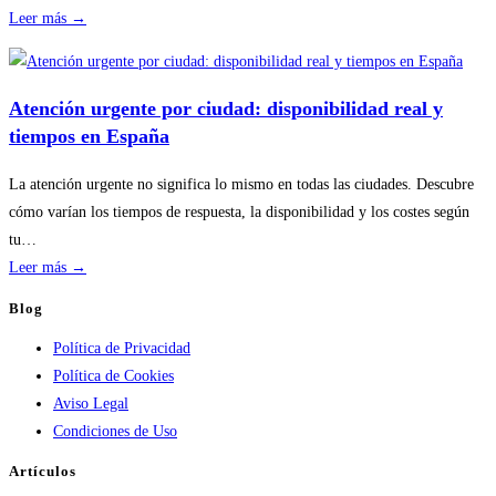
:
Leer más →
Disponibilidad
por
temporada
Atención urgente por ciudad: disponibilidad real y
en
tiempos en España
servicios
de
La atención urgente no significa lo mismo en todas las ciudades. Descubre
calderas:
cómo varían los tiempos de respuesta, la disponibilidad y los costes según
guía
tu…
práctica
:
Leer más →
Atención
Blog
urgente
Política de Privacidad
por
Política de Cookies
ciudad:
Aviso Legal
disponibilidad
Condiciones de Uso
real
y
Artículos
tiempos