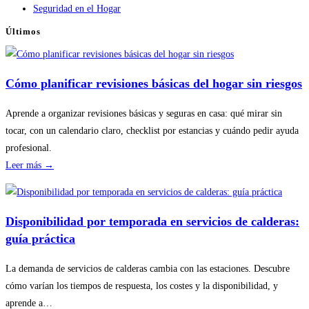
Seguridad en el Hogar
Últimos
Cómo planificar revisiones básicas del hogar sin riesgos
Aprende a organizar revisiones básicas y seguras en casa: qué mirar sin
tocar, con un calendario claro, checklist por estancias y cuándo pedir ayuda
profesional.
:
Leer más →
Cómo
planificar
revisiones
Disponibilidad por temporada en servicios de calderas:
básicas
guía práctica
del
hogar
La demanda de servicios de calderas cambia con las estaciones. Descubre
sin
cómo varían los tiempos de respuesta, los costes y la disponibilidad, y
riesgos
aprende a…