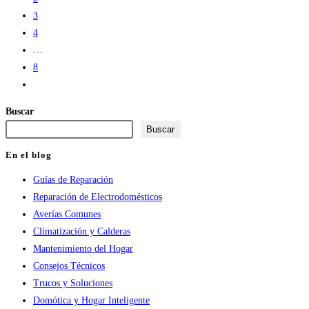
3
4
…
8
Ir
a
Buscar
la
Buscar
página
siguiente
En el blog
Guías de Reparación
Reparación de Electrodomésticos
Averías Comunes
Climatización y Calderas
Mantenimiento del Hogar
Consejos Técnicos
Trucos y Soluciones
Domótica y Hogar Inteligente