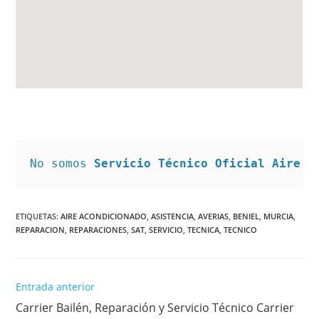
No somos 
Servicio Técnico Oficial Aire A
ETIQUETAS
:
AIRE ACONDICIONADO
,
ASISTENCIA
,
AVERIAS
,
BENIEL
,
MURCIA
,
REPARACION
,
REPARACIONES
,
SAT
,
SERVICIO
,
TECNICA
,
TECNICO
Leer
Entrada anterior
más
Carrier Bailén, Reparación y Servicio Técnico Carrier
artículos