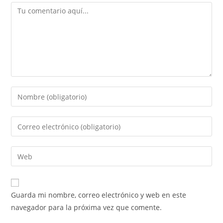
Comentario
Introduce
tu
nombre
Introduce
o
tu
nombre
dirección
Introduce
de
de
la
usuario
correo
URL
para
electrónico
de
comentar
Guarda mi nombre, correo electrónico y web en este
para
tu
navegador para la próxima vez que comente.
comentar
web