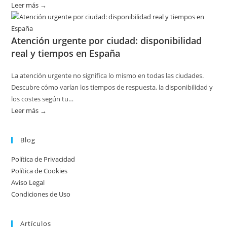
riesgos
Leer más →
:
Disponibilidad
por
Atención urgente por ciudad: disponibilidad
temporada
real y tiempos en España
en
servicios
La atención urgente no significa lo mismo en todas las ciudades.
de
Descubre cómo varían los tiempos de respuesta, la disponibilidad y
calderas:
los costes según tu…
guía
Leer más →
:
práctica
Atención
urgente
Blog
por
Política de Privacidad
ciudad:
Política de Cookies
disponibilidad
Aviso Legal
real
Condiciones de Uso
y
tiempos
Artículos
en