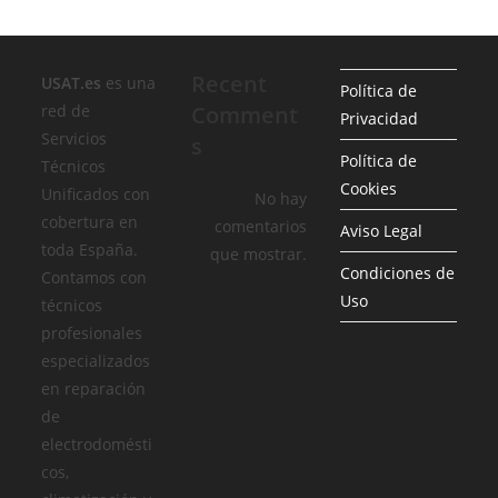
Recent
USAT.es
es una
Política de
red de
Comment
Privacidad
Servicios
s
Política de
Técnicos
Cookies
Unificados con
No hay
cobertura en
comentarios
Aviso Legal
toda España.
que mostrar.
Condiciones de
Contamos con
Uso
técnicos
profesionales
especializados
en reparación
de
electrodomésti
cos,