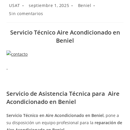
Autor
Publicación
Categoría
USAT
septiembre 1, 2025
Beniel
de
de
de
Comentarios
Sin comentarios
la
la
la
de
entrada:
entrada:
entrada:
la
entrada:
Servicio Técnico Aire Acondicionado en
Beniel
Servicio de
Asistencia Técnica para Aire
Acondicionado en Beniel
Servicio Técnico en Aire Acondicionado en Beniel
, pone a
su disposición un equipo profesional para la
reparación de
Aire Acondicionado en Beniel
.