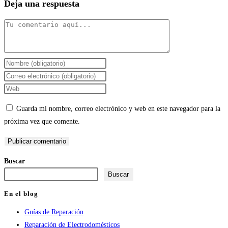
Deja una respuesta
Comentario
Introduce
tu
Introduce
nombre
tu
Introduce
o
dirección
la
Guarda mi nombre, correo electrónico y web en este navegador para la
nombre
de
URL
próxima vez que comente.
de
correo
de
usuario
electrónico
tu
para
para
web
Buscar
comentar
comentar
(opcional)
Buscar
En el blog
Guías de Reparación
Reparación de Electrodomésticos