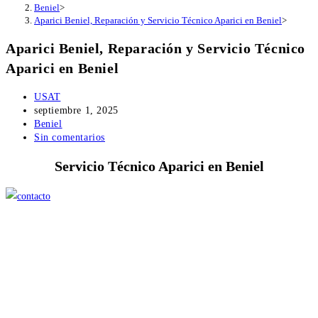
Beniel
>
Aparici Beniel, Reparación y Servicio Técnico Aparici en Beniel
>
Aparici Beniel, Reparación y Servicio Técnico
Aparici en Beniel
Autor
USAT
de
Publicación
septiembre 1, 2025
la
de
Categoría
Beniel
entrada:
la
de
Comentarios
Sin comentarios
entrada:
la
de
Servicio Técnico Aparici en Beniel
entrada:
la
entrada: