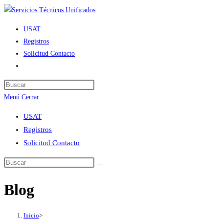
Ir
al
USAT
contenido
Registros
Solicitud Contacto
Alternar
búsqueda
de
Menú
Cerrar
la
web
USAT
Registros
Solicitud Contacto
Blog
Inicio
>