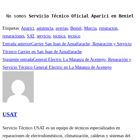
No somos 
Servicio Técnico Oficial Aparici en Beniel
Etiquetas
:
Aparici
,
asistencia
,
averias
,
Beniel
,
Murcia
,
reparacion
,
reparaciones
,
SAT
,
servicio
,
tecnica
,
tecnico
Leer
Entrada anterior
Carrier San Juan de Aznalfarache, Reparación y Servicio
más
Técnico Carrier en San Juan de Aznalfarache
Siguiente entrada
General Electric La Matanza de Acentejo, Reparación y
artículos
Servicio Técnico General Electric en La Matanza de Acentejo
USAT
Servicio Técnico USAT es un equipo de técnicos especializados en
reparaciones de electrodomésticos, climatización, calderas y sistemas del