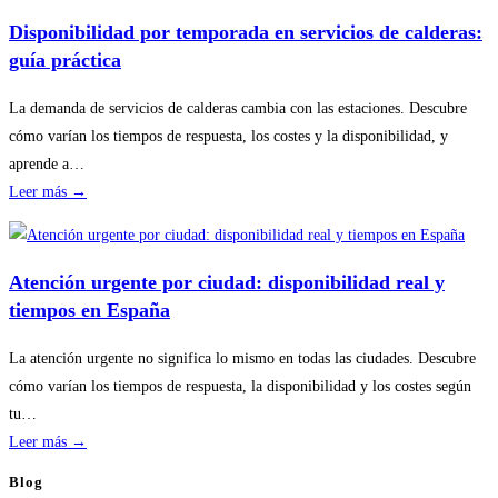
revisiones
Disponibilidad por temporada en servicios de calderas:
básicas
guía práctica
del
hogar
La demanda de servicios de calderas cambia con las estaciones. Descubre
sin
cómo varían los tiempos de respuesta, los costes y la disponibilidad, y
riesgos
aprende a…
:
Leer más →
Disponibilidad
por
temporada
Atención urgente por ciudad: disponibilidad real y
en
tiempos en España
servicios
de
La atención urgente no significa lo mismo en todas las ciudades. Descubre
calderas:
cómo varían los tiempos de respuesta, la disponibilidad y los costes según
guía
tu…
práctica
:
Leer más →
Atención
Blog
urgente