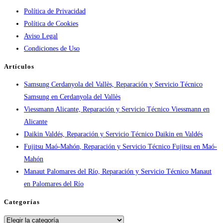
Política de Privacidad
por
Política de Cookies
ciudad:
Aviso Legal
disponibilidad
Condiciones de Uso
real
y
Artículos
tiempos
Samsung Cerdanyola del Vallès, Reparación y Servicio Técnico
en
Samsung en Cerdanyola del Vallès
España
Viessmann Alicante, Reparación y Servicio Técnico Viessmann en
Alicante
Daikin Valdés, Reparación y Servicio Técnico Daikin en Valdés
Fujitsu Maó-Mahón, Reparación y Servicio Técnico Fujitsu en Maó-
Mahón
Manaut Palomares del Río, Reparación y Servicio Técnico Manaut
en Palomares del Río
Categorías
Categorías