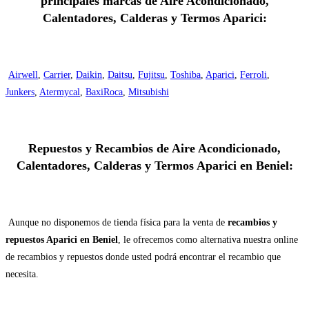
principales marcas de Aire Acondicionado,
Calentadores, Calderas y Termos Aparici:
Airwell
,
Carrier
,
Daikin
,
Daitsu
,
Fujitsu
,
Toshiba
,
Aparici
,
Ferroli
,
Junkers
,
Atermycal
,
BaxiRoca
,
Mitsubishi
Repuestos y Recambios de Aire Acondicionado,
Calentadores, Calderas y Termos Aparici en Beniel:
Aunque no disponemos de tienda física para la venta de
recambios y
repuestos Aparici en Beniel
, le ofrecemos como alternativa nuestra online
de recambios y repuestos donde usted podrá encontrar el recambio que
necesita.