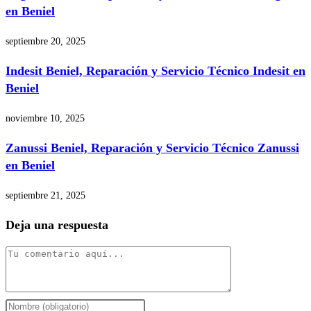
en Beniel
septiembre 20, 2025
Indesit Beniel, Reparación y Servicio Técnico Indesit en
Beniel
noviembre 10, 2025
Zanussi Beniel, Reparación y Servicio Técnico Zanussi
en Beniel
septiembre 21, 2025
Deja una respuesta
Comentario
Introduce