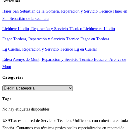
Artículos
tiempos
Haier San Sebastián de la Gomera, Reparación y Servicio Técnico Haier en
en
San Sebastián de la Gomera
España
Liebherr Llodio, Reparación y Servicio Técnico Liebherr en Llodio
Fagor Tordera, Reparación y Servicio Técnico Fagor en Tordera
Lg Cuéllar, Reparación y Servicio Técnico Lg en Cuéllar
Edesa Arenys de Munt, Reparación y Servicio Técnico Edesa en Arenys de
Munt
Categorías
Categorías
Tags
No hay etiquetas disponibles.
USAT.es
es una red de Servicios Técnicos Unificados con cobertura en toda
España. Contamos con técnicos profesionales especializados en reparación