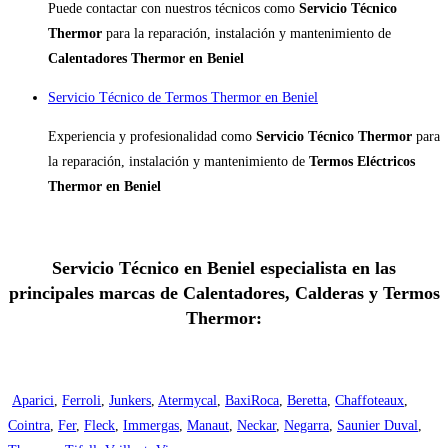
Puede contactar con nuestros técnicos como
Servicio Técnico
Thermor
para la reparación, instalación y mantenimiento de
Calentadores Thermor en Beniel
Servicio Técnico de Termos Thermor en Beniel
Experiencia y profesionalidad como
Servicio Técnico Thermor
para
la reparación, instalación y mantenimiento de
Termos Eléctricos
Thermor en Beniel
Servicio Técnico en Beniel especialista en las
principales marcas de Calentadores, Calderas y Termos
Thermor:
Aparici
,
Ferroli
,
Junkers
,
Atermycal
,
BaxiRoca
,
Beretta
,
Chaffoteaux
,
Cointra
,
Fer
,
Fleck
,
Immergas
,
Manaut
,
Neckar
,
Negarra
,
Saunier Duval
,