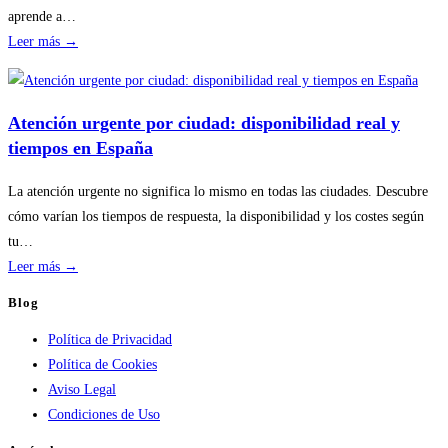
riesgos
aprende a…
:
Leer más →
Disponibilidad
por
temporada
Atención urgente por ciudad: disponibilidad real y
en
tiempos en España
servicios
de
La atención urgente no significa lo mismo en todas las ciudades. Descubre
calderas:
cómo varían los tiempos de respuesta, la disponibilidad y los costes según
guía
tu…
práctica
:
Leer más →
Atención
Blog
urgente
Política de Privacidad
por
Política de Cookies
ciudad:
Aviso Legal
disponibilidad
Condiciones de Uso
real
y