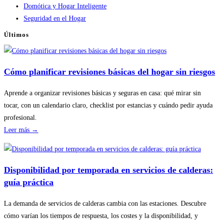
Domótica y Hogar Inteligente
Seguridad en el Hogar
Últimos
Cómo planificar revisiones básicas del hogar sin riesgos
Aprende a organizar revisiones básicas y seguras en casa: qué mirar sin
tocar, con un calendario claro, checklist por estancias y cuándo pedir ayuda
profesional.
:
Leer más →
Cómo
planificar
revisiones
Disponibilidad por temporada en servicios de calderas:
básicas
guía práctica
del
hogar
La demanda de servicios de calderas cambia con las estaciones. Descubre
sin
cómo varían los tiempos de respuesta, los costes y la disponibilidad, y