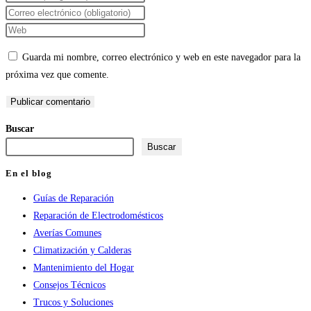
tu
Introduce
nombre
tu
Introduce
o
dirección
la
Guarda mi nombre, correo electrónico y web en este navegador para la
nombre
de
URL
próxima vez que comente.
de
correo
de
usuario
electrónico
tu
para
para
web
Buscar
comentar
comentar
(opcional)
Buscar
En el blog
Guías de Reparación
Reparación de Electrodomésticos
Averías Comunes
Climatización y Calderas
Mantenimiento del Hogar
Consejos Técnicos
Trucos y Soluciones