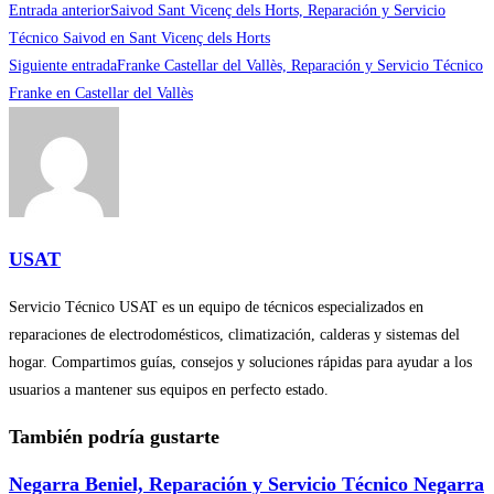
Leer
Entrada anterior
Saivod Sant Vicenç dels Horts, Reparación y Servicio
más
Técnico Saivod en Sant Vicenç dels Horts
Siguiente entrada
Franke Castellar del Vallès, Reparación y Servicio Técnico
artículos
Franke en Castellar del Vallès
USAT
Servicio Técnico USAT es un equipo de técnicos especializados en
reparaciones de electrodomésticos, climatización, calderas y sistemas del
hogar. Compartimos guías, consejos y soluciones rápidas para ayudar a los
usuarios a mantener sus equipos en perfecto estado.
También podría gustarte
Negarra Beniel, Reparación y Servicio Técnico Negarra