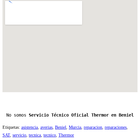
No somos 
Servicio Técnico Oficial Thermor en Beniel
Etiquetas
:
asistencia
,
averias
,
Beniel
,
Murcia
,
reparacion
,
reparaciones
,
SAT
,
servicio
,
tecnica
,
tecnico
,
Thermor