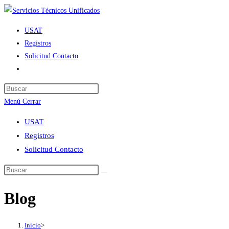
Ir
al
USAT
contenido
Registros
Solicitud Contacto
Alternar
búsqueda
de
Menú
Cerrar
la
web
USAT
Registros
Solicitud Contacto
Blog
Inicio
>