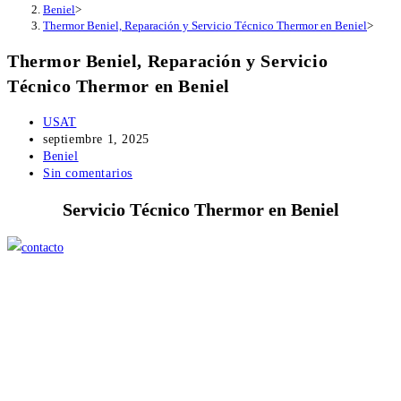
Beniel
>
Thermor Beniel, Reparación y Servicio Técnico Thermor en Beniel
>
Thermor Beniel, Reparación y Servicio
Técnico Thermor en Beniel
Autor
USAT
de
Publicación
septiembre 1, 2025
la
de
Categoría
Beniel
entrada:
la
de
Comentarios
Sin comentarios
entrada:
la
de
Servicio Técnico Thermor en Beniel
entrada:
la
entrada: