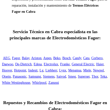
reparación, instalación y mantenimiento de
Termos Eléctricos
Fagor en Cabra
Servicio Técnico en Cabra especialista en las
principales marcas de Electrodomésticos Fagor:
AEG
,
Fagor
,
Balay
,
Ariston
,
Aspes
,
Beko
,
Bosch
,
Candy
,
Cata
,
Corbero
,
Daewoo
,
De-Dietrich
,
Edesa
,
Electrolux
,
Franke
,
General Electric
,
Haier
,
Hoover
,
Hotpoint
,
Indesit
,
Lg
,
Liebherr
,
Lynx
,
Mepamsa
,
Miele
,
Newpol
,
Otsein
,
Panasonic
,
Samsung
,
Siemens
,
Saivod
,
Smeg
,
Superser
,
Thor
,
Teka
,
White Westinghouse
,
Whirlpool
,
Zanussi
Repuestos y Recambios de Electrodomésticos Fagor en
Cabra: