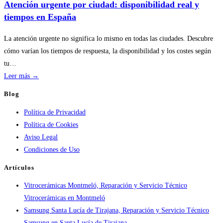
temporada
Atención urgente por ciudad: disponibilidad real y
en
tiempos en España
servicios
de
La atención urgente no significa lo mismo en todas las ciudades. Descubre
calderas:
cómo varían los tiempos de respuesta, la disponibilidad y los costes según
guía
tu…
práctica
:
Leer más →
Atención
Blog
urgente
Política de Privacidad
por
Política de Cookies
ciudad:
Aviso Legal
disponibilidad
Condiciones de Uso
real
y
Artículos
tiempos
Vitrocerámicas Montmeló, Reparación y Servicio Técnico
en
Vitrocerámicas en Montmeló
España
Samsung Santa Lucía de Tirajana, Reparación y Servicio Técnico
Samsung en Santa Lucía de Tirajana