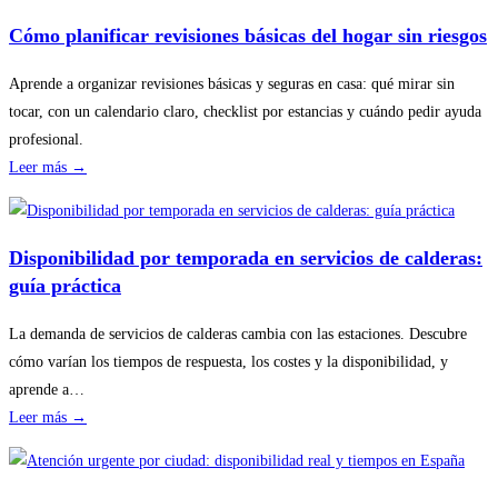
Cómo planificar revisiones básicas del hogar sin riesgos
Aprende a organizar revisiones básicas y seguras en casa: qué mirar sin
tocar, con un calendario claro, checklist por estancias y cuándo pedir ayuda
profesional.
:
Leer más →
Cómo
planificar
revisiones
Disponibilidad por temporada en servicios de calderas:
básicas
guía práctica
del
hogar
La demanda de servicios de calderas cambia con las estaciones. Descubre
sin
cómo varían los tiempos de respuesta, los costes y la disponibilidad, y
riesgos
aprende a…
:
Leer más →
Disponibilidad
por