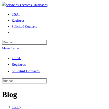
Ir
al
USAT
contenido
Registros
Solicitud Contacto
Alternar
búsqueda
de
Menú
Cerrar
la
web
USAT
Registros
Solicitud Contacto
Blog
Inicio
>