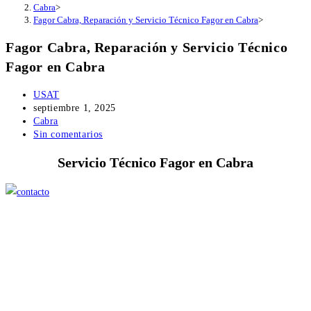
Cabra
>
Fagor Cabra, Reparación y Servicio Técnico Fagor en Cabra
>
Fagor Cabra, Reparación y Servicio Técnico
Fagor en Cabra
Autor
USAT
de
Publicación
septiembre 1, 2025
la
de
Categoría
Cabra
entrada:
la
de
Comentarios
Sin comentarios
entrada:
la
de
Servicio Técnico Fagor en Cabra
entrada:
la
entrada: