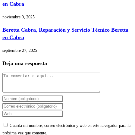
en Cabra
noviembre 9, 2025
Beretta Cabra, Reparación y Servicio Técnico Beretta
en Cabra
septiembre 27, 2025
Deja una respuesta
Comentario
Introduce
tu
Introduce
nombre
tu
Introduce
o
dirección
la
Guarda mi nombre, correo electrónico y web en este navegador para la
nombre
de
URL
próxima vez que comente.