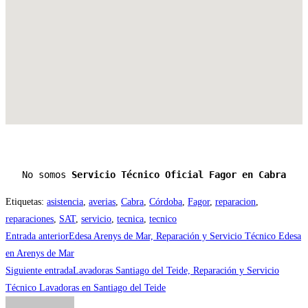
No somos 
Servicio Técnico Oficial Fagor en Cabra
Etiquetas
:
asistencia
,
averias
,
Cabra
,
Córdoba
,
Fagor
,
reparacion
,
reparaciones
,
SAT
,
servicio
,
tecnica
,
tecnico
Leer
Entrada anterior
Edesa Arenys de Mar, Reparación y Servicio Técnico Edesa
más
en Arenys de Mar
Siguiente entrada
Lavadoras Santiago del Teide, Reparación y Servicio
artículos
Técnico Lavadoras en Santiago del Teide