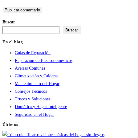
de
correo
de
usuario
electrónico
tu
para
para
web
Buscar
comentar
comentar
(opcional)
Buscar
En el blog
Guías de Reparación
Reparación de Electrodomésticos
Averías Comunes
Climatización y Calderas
Mantenimiento del Hogar
Consejos Técnicos
Trucos y Soluciones
Domótica y Hogar Inteligente
Seguridad en el Hogar
Últimos