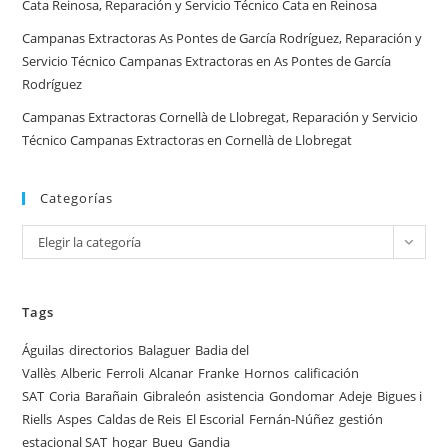
Cata Reinosa, Reparación y Servicio Técnico Cata en Reinosa
Campanas Extractoras As Pontes de García Rodríguez, Reparación y
Servicio Técnico Campanas Extractoras en As Pontes de García
Rodríguez
Campanas Extractoras Cornellà de Llobregat, Reparación y Servicio
Técnico Campanas Extractoras en Cornellà de Llobregat
Categorías
Categorías
Elegir la categoría
Tags
Águilas
directorios
Balaguer
Badia del
Vallès
Alberic
Ferroli
Alcanar
Franke
Hornos
calificación
SAT
Coria
Barañain
Gibraleón
asistencia
Gondomar
Adeje
Bigues i
Riells
Aspes
Caldas de Reis
El Escorial
Fernán-Núñez
gestión
estacional SAT
hogar
Bueu
Gandia