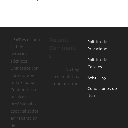
Recent
USAT.es
es una
Política de
red de
Comment
Privacidad
Servicios
s
Política de
Técnicos
Cookies
Unificados con
No hay
cobertura en
comentarios
Aviso Legal
toda España.
que mostrar.
Condiciones de
Contamos con
Uso
técnicos
profesionales
especializados
en reparación
de