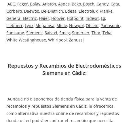
AEG
,
Fagor
,
Balay
,
Ariston
,
Aspes
,
Beko
,
Bosch
,
Candy
,
Cata
,
Corbero
,
Daewoo
,
De-Dietrich
,
Edesa
,
Electrolux
,
Franke
,
General Electric
,
Haier
,
Hoover
,
Hotpoint
,
Indesit
,
Lg
,
Liebherr
,
Lynx
,
Mepamsa
,
Miele
,
Newpol
,
Otsein
,
Panasonic
,
Samsung
,
Siemens
,
Saivod
,
Smeg
,
Superser
,
Thor
,
Teka
,
White Westinghouse
,
Whirlpool
,
Zanussi
Repuestos y Recambios de Electrodomésticos
Siemens en Cádiz:
Aunque no disponemos de tienda física para la venta de
recambios y repuestos Siemens en Cádiz
, le ofrecemos
como alternativa nuestra online de recambios y repuestos
donde usted podrá encontrar el recambio que necesita.