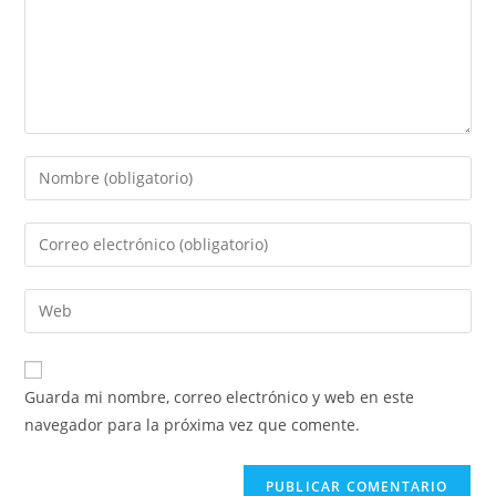
Introduce
tu
nombre
Introduce
o
tu
nombre
dirección
Introduce
de
de
la
usuario
correo
URL
para
electrónico
de
comentar
Guarda mi nombre, correo electrónico y web en este
para
tu
navegador para la próxima vez que comente.
comentar
web
(opcional)