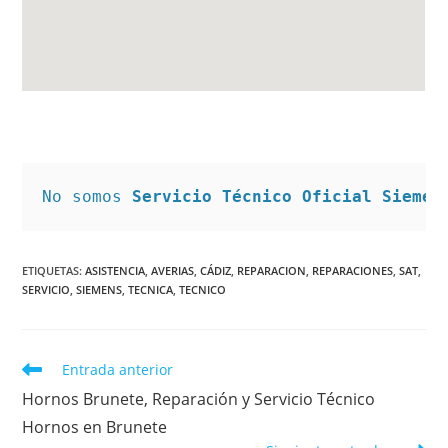
No somos 
Servicio Técnico Oficial Siemen
ETIQUETAS
:
ASISTENCIA
,
AVERIAS
,
CÁDIZ
,
REPARACION
,
REPARACIONES
,
SAT
,
SERVICIO
,
SIEMENS
,
TECNICA
,
TECNICO
Leer
Entrada anterior
más
Hornos Brunete, Reparación y Servicio Técnico
artículos
Hornos en Brunete