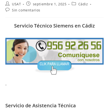
Autor
Publicación
Categoría
USAT
septiembre 1, 2025
Cádiz
de
de
de
Comentarios
Sin comentarios
la
la
la
de
entrada:
entrada:
entrada:
la
entrada:
Servicio Técnico Siemens en Cádiz
Servicio de
Asistencia Técnica