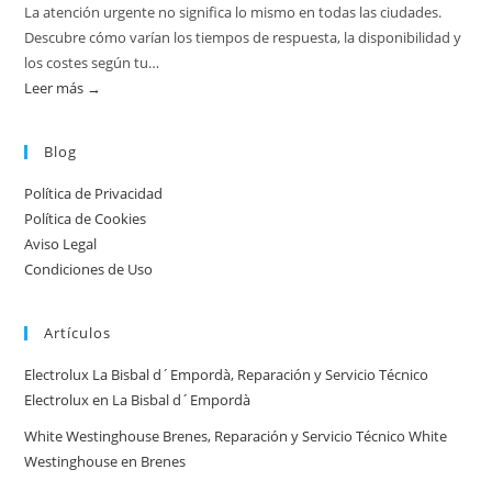
La atención urgente no significa lo mismo en todas las ciudades.
Descubre cómo varían los tiempos de respuesta, la disponibilidad y
los costes según tu…
Leer más →
:
Atención
urgente
Blog
por
Política de Privacidad
ciudad:
Política de Cookies
disponibilidad
Aviso Legal
real
Condiciones de Uso
y
tiempos
Artículos
en
España
Electrolux La Bisbal d´Empordà, Reparación y Servicio Técnico
Electrolux en La Bisbal d´Empordà
White Westinghouse Brenes, Reparación y Servicio Técnico White
Westinghouse en Brenes