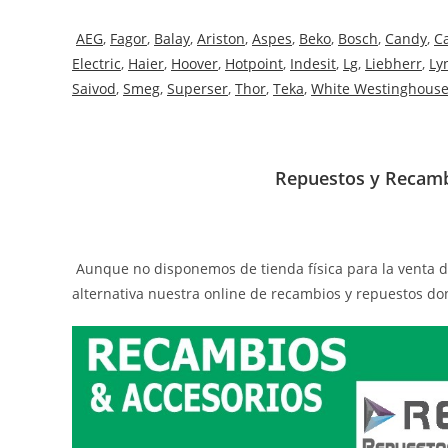
AEG
,
Fagor
,
Balay
,
Ariston
,
Aspes
,
Beko
,
Bosch
,
Candy
,
C
Electric
,
Haier
,
Hoover
,
Hotpoint
,
Indesit
,
Lg
,
Liebherr
,
Ly
Saivod
,
Smeg
,
Superser
,
Thor
,
Teka
,
White Westinghous
Repuestos y Recamb
Aunque no disponemos de tienda física para la venta 
alternativa nuestra online de recambios y repuestos do