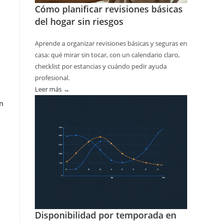
Cómo planificar revisiones básicas
del hogar sin riesgos
Aprende a organizar revisiones básicas y seguras en
casa: qué mirar sin tocar, con un calendario claro,
checklist por estancias y cuándo pedir ayuda
profesional.
Leer más →
:
Cómo
n
planificar
revisiones
básicas
del
hogar
sin
riesgos
Disponibilidad por temporada en