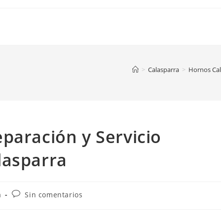
>
Calasparra
>
Hornos Cal
paración y Servicio
lasparra
Comentarios
a
Sin comentarios
de
la