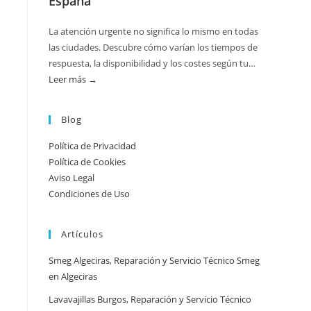
España
La atención urgente no significa lo mismo en todas
las ciudades. Descubre cómo varían los tiempos de
respuesta, la disponibilidad y los costes según tu…
Leer más →
:
Atención
urgente
Blog
por
Política de Privacidad
ciudad:
Política de Cookies
disponibilidad
Aviso Legal
real
Condiciones de Uso
y
tiempos
Artículos
en
España
Smeg Algeciras, Reparación y Servicio Técnico Smeg
en Algeciras
Lavavajillas Burgos, Reparación y Servicio Técnico