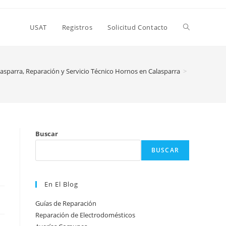
Alternar
USAT
Registros
Solicitud Contacto
búsqueda
asparra, Reparación y Servicio Técnico Hornos en Calasparra
>
de
Buscar
la
BUSCAR
web
En El Blog
Guías de Reparación
Reparación de Electrodomésticos