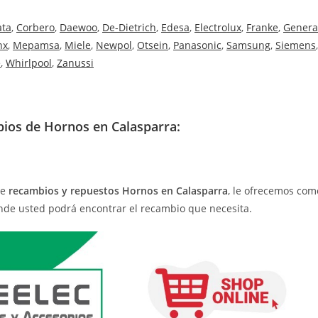
ata
,
Corbero
,
Daewoo
,
De-Dietrich
,
Edesa
,
Electrolux
,
Franke
,
Genera
nx
,
Mepamsa
,
Miele
,
Newpol
,
Otsein
,
Panasonic
,
Samsung
,
Siemens
,
e
,
Whirlpool
,
Zanussi
ios de Hornos en Calasparra:
de
recambios y repuestos Hornos en Calasparra
, le ofrecemos com
nde usted podrá encontrar el recambio que necesita.