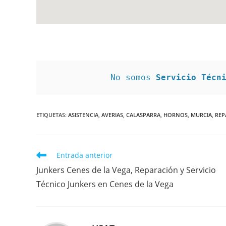
No somos 
Servicio Técn
ETIQUETAS
:
ASISTENCIA
,
AVERIAS
,
CALASPARRA
,
HORNOS
,
MURCIA
,
REP
Leer
Entrada anterior
más
Junkers Cenes de la Vega, Reparación y Servicio
artículos
Técnico Junkers en Cenes de la Vega