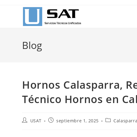
Ir
al
contenido
Blog
Hornos Calasparra, Re
Técnico Hornos en Ca
Autor
Publicación
Categoría
USAT
septiembre 1, 2025
Calasparr
de
de
de
la
la
la