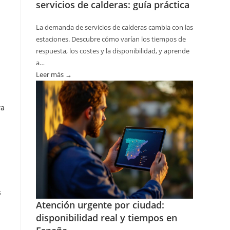
servicios de calderas: guía práctica
La demanda de servicios de calderas cambia con las
estaciones. Descubre cómo varían los tiempos de
respuesta, los costes y la disponibilidad, y aprende
a…
Leer más →
:
Disponibilidad
por
ra
temporada
en
servicios
de
calderas:
guía
práctica
s
Atención urgente por ciudad:
disponibilidad real y tiempos en