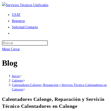
Ir
al
USAT
contenido
Registros
Solicitud Contacto
Alternar
búsqueda
de
Menú
Cerrar
la
web
Blog
Inicio
>
Calonge
>
Calentadores Calonge, Reparación y Servicio Técnico Calentadores en
Calonge
>
Calentadores Calonge, Reparación y Servicio
Técnico Calentadores en Calonge