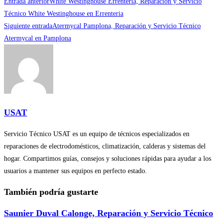
Leer
Entrada anterior
White Westinghouse Errenteria, Reparación y Servicio
más
Técnico White Westinghouse en Errenteria
Siguiente entrada
Atermycal Pamplona, Reparación y Servicio Técnico
artículos
Atermycal en Pamplona
USAT
Servicio Técnico USAT es un equipo de técnicos especializados en
reparaciones de electrodomésticos, climatización, calderas y sistemas del
hogar. Compartimos guías, consejos y soluciones rápidas para ayudar a los
usuarios a mantener sus equipos en perfecto estado.
También podría gustarte
Saunier Duval Calonge, Reparación y Servicio Técnico