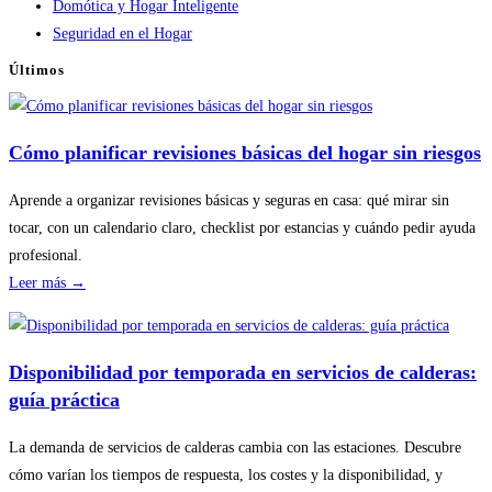
Domótica y Hogar Inteligente
Seguridad en el Hogar
Últimos
Cómo planificar revisiones básicas del hogar sin riesgos
Aprende a organizar revisiones básicas y seguras en casa: qué mirar sin
tocar, con un calendario claro, checklist por estancias y cuándo pedir ayuda
profesional.
:
Leer más →
Cómo
planificar
revisiones
Disponibilidad por temporada en servicios de calderas:
básicas
guía práctica
del
hogar
La demanda de servicios de calderas cambia con las estaciones. Descubre
sin
cómo varían los tiempos de respuesta, los costes y la disponibilidad, y