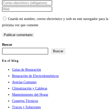
tu
Introduce
nombre
tu
Introduce
o
dirección
la
Guarda mi nombre, correo electrónico y web en este navegador para la
nombre
de
URL
próxima vez que comente.
de
correo
de
usuario
electrónico
tu
para
para
web
Buscar
comentar
comentar
(opcional)
Buscar
En el blog
Guías de Reparación
Reparación de Electrodomésticos
Averías Comunes
Climatización y Calderas
Mantenimiento del Hogar
Consejos Técnicos
Trucos y Soluciones