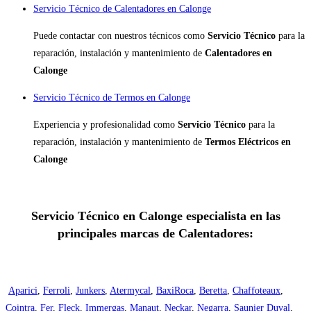
Servicio Técnico de Calentadores en Calonge
Puede contactar con nuestros técnicos como
Servicio Técnico
para la
reparación, instalación y mantenimiento de
Calentadores en
Calonge
Servicio Técnico de Termos en Calonge
Experiencia y profesionalidad como
Servicio Técnico
para la
reparación, instalación y mantenimiento de
Termos Eléctricos en
Calonge
Servicio Técnico en Calonge especialista en las
principales marcas de Calentadores:
Aparici
,
Ferroli
,
Junkers
,
Atermycal
,
BaxiRoca
,
Beretta
,
Chaffoteaux
,
Cointra
,
Fer
,
Fleck
,
Immergas
,
Manaut
,
Neckar
,
Negarra
,
Saunier Duval
,