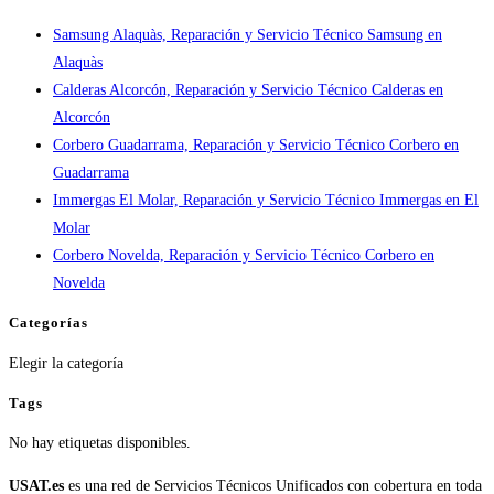
tiempos
Samsung Alaquàs, Reparación y Servicio Técnico Samsung en
en
Alaquàs
España
Calderas Alcorcón, Reparación y Servicio Técnico Calderas en
Alcorcón
Corbero Guadarrama, Reparación y Servicio Técnico Corbero en
Guadarrama
Immergas El Molar, Reparación y Servicio Técnico Immergas en El
Molar
Corbero Novelda, Reparación y Servicio Técnico Corbero en
Novelda
Categorías
Categorías
Elegir la categoría
Tags
No hay etiquetas disponibles.
USAT.es
es una red de Servicios Técnicos Unificados con cobertura en toda