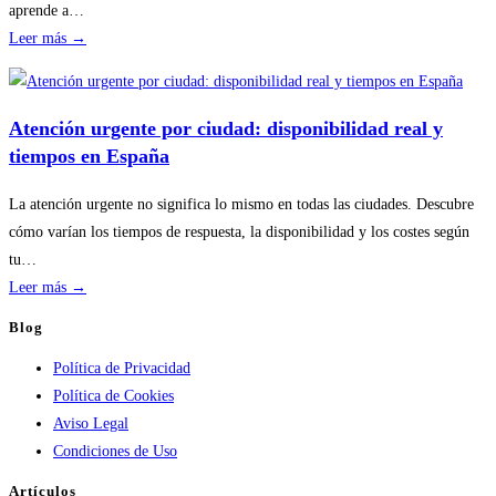
riesgos
aprende a…
:
Leer más →
Disponibilidad
por
temporada
Atención urgente por ciudad: disponibilidad real y
en
tiempos en España
servicios
de
La atención urgente no significa lo mismo en todas las ciudades. Descubre
calderas:
cómo varían los tiempos de respuesta, la disponibilidad y los costes según
guía
tu…
práctica
:
Leer más →
Atención
Blog
urgente
Política de Privacidad
por
Política de Cookies
ciudad:
Aviso Legal
disponibilidad
Condiciones de Uso
real
y
Artículos