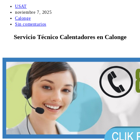
Autor
USAT
de
Publicación
noviembre 7, 2025
la
de
Categoría
Calonge
entrada:
la
de
Comentarios
Sin comentarios
entrada:
la
de
Servicio Técnico Calentadores en Calonge
entrada:
la
entrada: