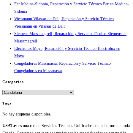
Fer Medina-Sidonia, Reparación y Servicio Técnico Fer en Medina-
en
Sidonia
España
Viessmann Vilassar de Dalt, Reparación y Servicio Técnico
Viessmann en Vilassar de Dalt
Siemens Massamagrell, Reparación y Servicio Técnico Siemens en
Massamagrell
Electrolux Moya, Reparación y Servicio Técnico Electrolux en
Moya
Congeladores Massanassa, Reparación y Servicio Técnico
Congeladores en Massanassa
Categorías
Categorías
Tags
No hay etiquetas disponibles.
USAT.es
es una red de Servicios Técnicos Unificados con cobertura en toda