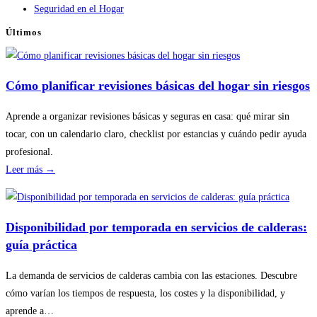
Seguridad en el Hogar
Últimos
Cómo planificar revisiones básicas del hogar sin riesgos
Aprende a organizar revisiones básicas y seguras en casa: qué mirar sin
tocar, con un calendario claro, checklist por estancias y cuándo pedir ayuda
profesional.
:
Leer más →
Cómo
planificar
revisiones
Disponibilidad por temporada en servicios de calderas:
básicas
guía práctica
del
hogar
La demanda de servicios de calderas cambia con las estaciones. Descubre
sin
cómo varían los tiempos de respuesta, los costes y la disponibilidad, y
riesgos
aprende a…