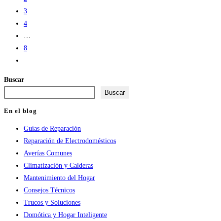
3
4
…
8
Ir
a
Buscar
la
Buscar
página
siguiente
En el blog
Guías de Reparación
Reparación de Electrodomésticos
Averías Comunes
Climatización y Calderas
Mantenimiento del Hogar
Consejos Técnicos
Trucos y Soluciones
Domótica y Hogar Inteligente