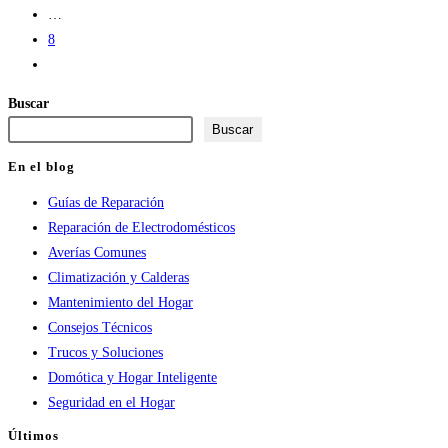
…
8
Ir
a
Buscar
la
Buscar
página
siguiente
En el blog
Guías de Reparación
Reparación de Electrodomésticos
Averías Comunes
Climatización y Calderas
Mantenimiento del Hogar
Consejos Técnicos
Trucos y Soluciones
Domótica y Hogar Inteligente
Seguridad en el Hogar
Últimos