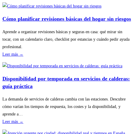
Cómo planificar revisiones básicas del hogar sin riesgos
Aprende a organizar revisiones básicas y seguras en casa: qué mirar sin
tocar, con un calendario claro, checklist por estancias y cuándo pedir ayuda
profesional.
:
Leer más →
Cómo
planificar
revisiones
Disponibilidad por temporada en servicios de calderas:
básicas
guía práctica
del
hogar
La demanda de servicios de calderas cambia con las estaciones. Descubre
sin
cómo varían los tiempos de respuesta, los costes y la disponibilidad, y
riesgos
aprende a…
:
Leer más →
Disponibilidad