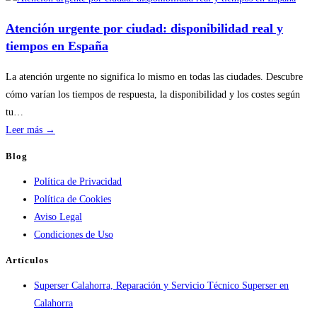
por
temporada
Atención urgente por ciudad: disponibilidad real y
en
tiempos en España
servicios
de
La atención urgente no significa lo mismo en todas las ciudades. Descubre
calderas:
cómo varían los tiempos de respuesta, la disponibilidad y los costes según
guía
tu…
práctica
:
Leer más →
Atención
Blog
urgente
Política de Privacidad
por
Política de Cookies
ciudad:
Aviso Legal
disponibilidad
Condiciones de Uso
real
y
Artículos
tiempos
Superser Calahorra, Reparación y Servicio Técnico Superser en
en
Calahorra
España