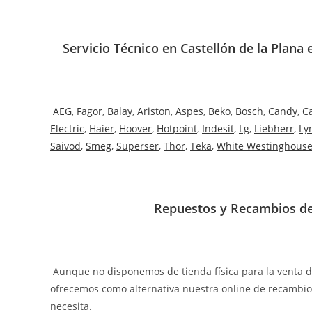
Servicio Técnico en Castellón de la Plana 
AEG
,
Fagor
,
Balay
,
Ariston
,
Aspes
,
Beko
,
Bosch
,
Candy
,
C
Electric
,
Haier
,
Hoover
,
Hotpoint
,
Indesit
,
Lg
,
Liebherr
,
Ly
Saivod
,
Smeg
,
Superser
,
Thor
,
Teka
,
White Westinghous
Repuestos y Recambios de 
Aunque no disponemos de tienda física para la venta 
ofrecemos como alternativa nuestra online de recambi
necesita.