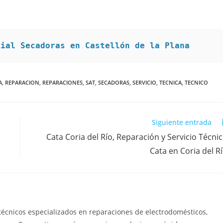
cial Secadoras en Castellón de la Plana
A
,
REPARACION
,
REPARACIONES
,
SAT
,
SECADORAS
,
SERVICIO
,
TECNICA
,
TECNICO
Siguiente entrada
Cata Coria del Río, Reparación y Servicio Técni
Cata en Coria del R
técnicos especializados en reparaciones de electrodomésticos,