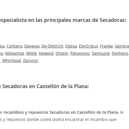
especialista en las principales marcas de Secadoras:
ata
,
Corbero
,
Daewoo
,
De-Dietrich
,
Edesa
,
Electrolux
,
Franke
,
Genera
nx
,
Mepamsa
,
Miele
,
Newpol
,
Otsein
,
Panasonic
,
Samsung
,
Siemens
,
e
,
Whirlpool
,
Zanussi
Secadoras en Castellón de la Plana:
de
recambios y repuestos Secadoras en Castellón de la Plana
, le
os y repuestos donde usted podrá encontrar el recambio que