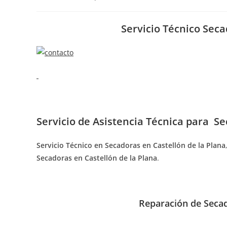
de
de
de
la
la
la
entrada:
entrada:
entrada:
Servicio Técnico Seca
Servicio de
Asistencia Técnica para Se
Servicio Técnico en Secadoras en Castellón de la Plana
Secadoras en Castellón de la Plana
.
Reparación de Secad