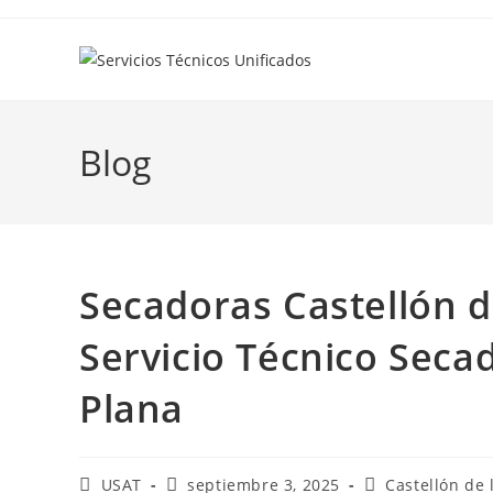
Ir
al
contenido
Blog
Secadoras Castellón d
Servicio Técnico Secad
Plana
Autor
Publicación
Categoría
USAT
septiembre 3, 2025
Castellón de 