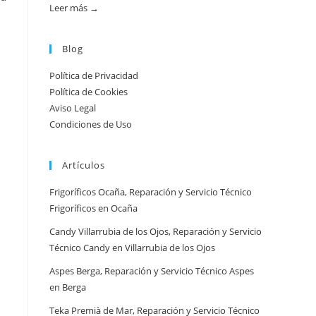
práctica
Leer más →
:
Atención
urgente
Blog
por
Política de Privacidad
ciudad:
Política de Cookies
disponibilidad
Aviso Legal
real
Condiciones de Uso
y
tiempos
Artículos
en
España
Frigoríficos Ocaña, Reparación y Servicio Técnico
Frigoríficos en Ocaña
Candy Villarrubia de los Ojos, Reparación y Servicio
Técnico Candy en Villarrubia de los Ojos
Aspes Berga, Reparación y Servicio Técnico Aspes
en Berga
Teka Premià de Mar, Reparación y Servicio Técnico