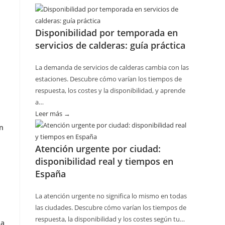
Cómo
planificar
Disponibilidad por temporada en
revisiones
servicios de calderas: guía práctica
básicas
del
La demanda de servicios de calderas cambia con las
hogar
estaciones. Descubre cómo varían los tiempos de
sin
respuesta, los costes y la disponibilidad, y aprende
riesgos
a…
Leer más →
:
Disponibilidad
n
por
Atención urgente por ciudad:
temporada
disponibilidad real y tiempos en
en
España
servicios
de
La atención urgente no significa lo mismo en todas
calderas:
las ciudades. Descubre cómo varían los tiempos de
guía
respuesta, la disponibilidad y los costes según tu…
la