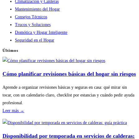
Climatización y Calderas
Mantenimiento del Hogar
Consejos Técnicos
Trucos y Soluciones
Domótica y Hogar Inteligente
Seguridad en el Hogar
Últimos
Cómo planificar revisiones básicas del hogar sin riesgos
Aprende a organizar revisiones básicas y seguras en casa: qué mirar sin
tocar, con un calendario claro, checklist por estancias y cuándo pedir ayuda
profesional.
:
Leer más →
Cómo
planificar
revisiones
Disponibilidad por temporada en servicios de calderas: