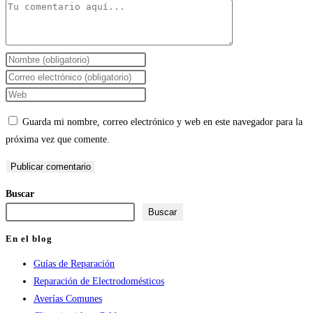
Comentario
Introduce
tu
Introduce
nombre
tu
Introduce
o
dirección
la
Guarda mi nombre, correo electrónico y web en este navegador para la
nombre
de
URL
próxima vez que comente.
de
correo
de
usuario
electrónico
tu
para
para
web
Buscar
comentar
comentar
(opcional)
Buscar
En el blog
Guías de Reparación
Reparación de Electrodomésticos
Averías Comunes