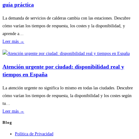
básicas
guía práctica
del
hogar
La demanda de servicios de calderas cambia con las estaciones. Descubre
sin
cómo varían los tiempos de respuesta, los costes y la disponibilidad, y
riesgos
aprende a…
:
Leer más →
Disponibilidad
por
temporada
Atención urgente por ciudad: disponibilidad real y
en
tiempos en España
servicios
de
La atención urgente no significa lo mismo en todas las ciudades. Descubre
calderas:
cómo varían los tiempos de respuesta, la disponibilidad y los costes según
guía
tu…
práctica
:
Leer más →
Atención
Blog
urgente
Política de Privacidad
por