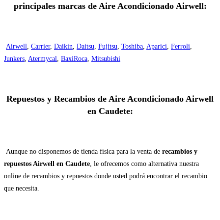
principales marcas de Aire Acondicionado Airwell:
Airwell
,
Carrier
,
Daikin
,
Daitsu
,
Fujitsu
,
Toshiba
,
Aparici
,
Ferroli
,
Junkers
,
Atermycal
,
BaxiRoca
,
Mitsubishi
Repuestos y Recambios de Aire Acondicionado Airwell
en Caudete:
Aunque no disponemos de tienda física para la venta de
recambios y
repuestos Airwell en Caudete
, le ofrecemos como alternativa nuestra
online de recambios y repuestos donde usted podrá encontrar el recambio
que necesita.