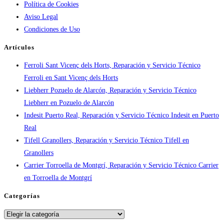
Política de Cookies
ciudad:
Aviso Legal
disponibilidad
Condiciones de Uso
real
y
Artículos
tiempos
Ferroli Sant Vicenç dels Horts, Reparación y Servicio Técnico
en
Ferroli en Sant Vicenç dels Horts
España
Liebherr Pozuelo de Alarcón, Reparación y Servicio Técnico
Liebherr en Pozuelo de Alarcón
Indesit Puerto Real, Reparación y Servicio Técnico Indesit en Puerto
Real
Tifell Granollers, Reparación y Servicio Técnico Tifell en
Granollers
Carrier Torroella de Montgrí, Reparación y Servicio Técnico Carrier
en Torroella de Montgrí
Categorías
Categorías