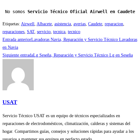
No somos 
Servicio Técnico Oficial Airwell en Caudete
Etiquetas
:
Airwell
,
Albacete
,
asistencia
,
averias
,
Caudete
,
reparacion
,
reparaciones
,
SAT
,
servicio
,
tecnica
,
tecnico
Leer
Entrada anterior
Lavadoras Navia, Reparación y Servicio Técnico Lavadoras
más
en Navia
Siguiente entrada
Lg Seseña, Reparación y Servicio Técnico Lg en Seseña
artículos
USAT
Servicio Técnico USAT es un equipo de técnicos especializados en
reparaciones de electrodomésticos, climatización, calderas y sistemas del
hogar. Compartimos guías, consejos y soluciones rápidas para ayudar a los
usuarios a mantener sus equipos en perfecto estado.