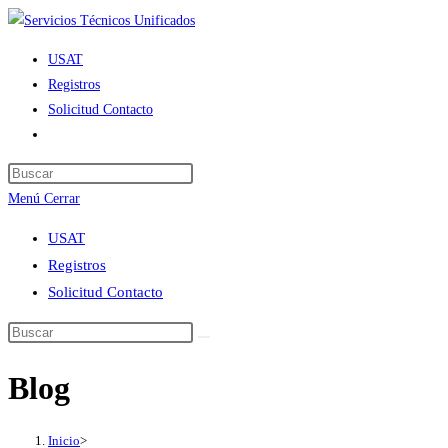
Ir
al
USAT
contenido
Registros
Solicitud Contacto
Alternar
búsqueda
de
Menú
Cerrar
la
web
USAT
Registros
Solicitud Contacto
Blog
Inicio
>