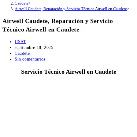
Caudete
>
Airwell Caudete, Reparación y Servicio Técnico Airwell en Caudete
>
Airwell Caudete, Reparación y Servicio
Técnico Airwell en Caudete
Autor
USAT
de
Publicación
septiembre 18, 2025
la
de
Categoría
Caudete
entrada:
la
de
Comentarios
Sin comentarios
entrada:
la
de
Servicio Técnico Airwell en Caudete
entrada:
la
entrada: