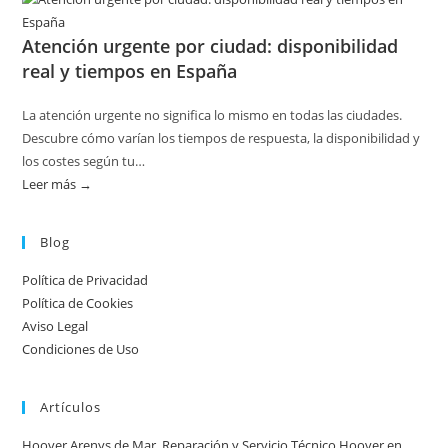
Disponibilidad
por
Atención urgente por ciudad: disponibilidad
temporada
real y tiempos en España
en
servicios
La atención urgente no significa lo mismo en todas las ciudades.
de
Descubre cómo varían los tiempos de respuesta, la disponibilidad y
calderas:
los costes según tu…
guía
Leer más →
:
práctica
Atención
urgente
Blog
por
Política de Privacidad
ciudad:
Política de Cookies
disponibilidad
Aviso Legal
real
Condiciones de Uso
y
tiempos
Artículos
en
España
Hoover Arenys de Mar, Reparación y Servicio Técnico Hoover en