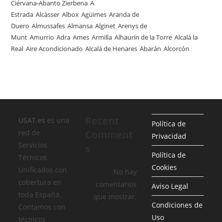
Ciérvana-Abanto Zierbena
A
Estrada
Alcàsser
Albox
Agüimes
Aranda de
Duero
Almussafes
Almansa
Alginet
Arenys de
Munt
Amurrio
Adra
Ames
Armilla
Alhaurín de la Torre
Alcalá la
Real
Aire Acondicionado
Alcalá de Henares
Abarán
Alcorcón
Recent
USAT.es
es una
Política de
red de
Comment
Privacidad
Servicios
s
Política de
Técnicos
Cookies
Unificados con
No hay
cobertura en
comentarios
Aviso Legal
toda España.
que mostrar.
Condiciones de
Contamos con
Uso
técnicos