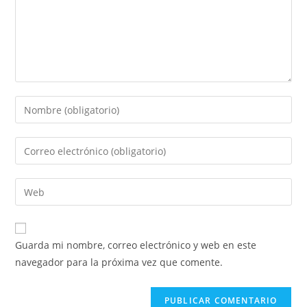
Introduce
tu
nombre
Introduce
o
tu
nombre
dirección
Introduce
de
de
la
usuario
correo
URL
para
electrónico
de
comentar
Guarda mi nombre, correo electrónico y web en este
para
tu
navegador para la próxima vez que comente.
comentar
web
(opcional)