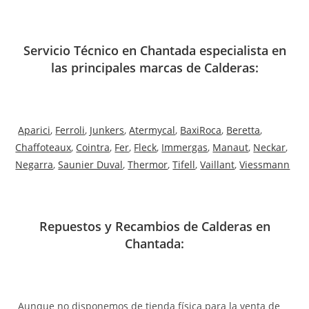
Servicio Técnico en Chantada especialista en
las principales marcas de Calderas:
Aparici
,
Ferroli
,
Junkers
,
Atermycal
,
BaxiRoca
,
Beretta
,
Chaffoteaux
,
Cointra
,
Fer
,
Fleck
,
Immergas
,
Manaut
,
Neckar
,
Negarra
,
Saunier Duval
,
Thermor
,
Tifell
,
Vaillant
,
Viessmann
Repuestos y Recambios de Calderas en
Chantada:
Aunque no disponemos de tienda física para la venta de