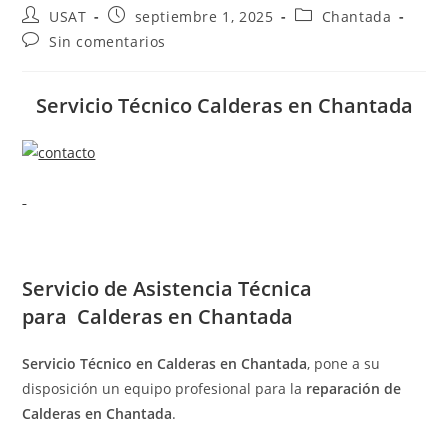
Autor
Publicación
Categoría
USAT
septiembre 1, 2025
Chantada
de
de
de
Comentarios
Sin comentarios
la
la
la
de
entrada:
entrada:
entrada:
la
entrada:
Servicio Técnico Calderas en Chantada
Servicio de
Asistencia Técnica
para Calderas en Chantada
Servicio Técnico en Calderas en Chantada
, pone a su
disposición un equipo profesional para la
reparación de
Calderas en Chantada
.