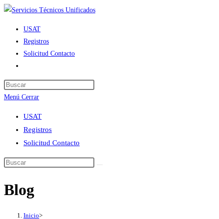
Ir
al
USAT
contenido
Registros
Solicitud Contacto
Alternar
búsqueda
de
Menú
Cerrar
la
web
USAT
Registros
Solicitud Contacto
Blog
Inicio
>