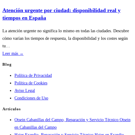
por
temporada
Atención urgente por ciudad: disponibilidad real y
en
tiempos en España
servicios
de
La atención urgente no significa lo mismo en todas las ciudades. Descubre
calderas:
cómo varían los tiempos de respuesta, la disponibilidad y los costes según
guía
tu…
práctica
:
Leer más →
Atención
Blog
urgente
Política de Privacidad
por
Política de Cookies
ciudad:
Aviso Legal
disponibilidad
Condiciones de Uso
real
y
Artículos
tiempos
Otsein Cabanillas del Campo, Reparación y Servicio Técnico Otsein
en
en Cabanillas del Campo
España
Haier Erandio, Reparación y Servicio Técnico Haier en Erandio