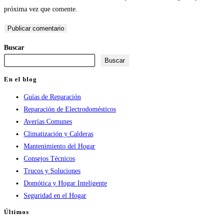
nombre
de
URL
próxima vez que comente.
de
correo
de
usuario
electrónico
tu
para
para
web
Buscar
comentar
comentar
(opcional)
Buscar
En el blog
Guías de Reparación
Reparación de Electrodomésticos
Averías Comunes
Climatización y Calderas
Mantenimiento del Hogar
Consejos Técnicos
Trucos y Soluciones
Domótica y Hogar Inteligente
Seguridad en el Hogar
Últimos