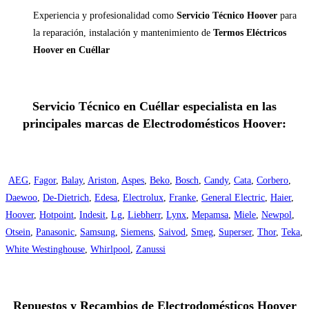
Experiencia y profesionalidad como
Servicio Técnico Hoover
para
la reparación, instalación y mantenimiento de
Termos Eléctricos
Hoover en Cuéllar
Servicio Técnico en Cuéllar especialista en las
principales marcas de Electrodomésticos Hoover:
AEG
,
Fagor
,
Balay
,
Ariston
,
Aspes
,
Beko
,
Bosch
,
Candy
,
Cata
,
Corbero
,
Daewoo
,
De-Dietrich
,
Edesa
,
Electrolux
,
Franke
,
General Electric
,
Haier
,
Hoover
,
Hotpoint
,
Indesit
,
Lg
,
Liebherr
,
Lynx
,
Mepamsa
,
Miele
,
Newpol
,
Otsein
,
Panasonic
,
Samsung
,
Siemens
,
Saivod
,
Smeg
,
Superser
,
Thor
,
Teka
,
White Westinghouse
,
Whirlpool
,
Zanussi
Repuestos y Recambios de Electrodomésticos Hoover