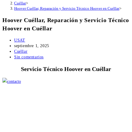
Cuéllar
>
Hoover Cuéllar, Reparación y Servicio Técnico Hoover en Cuéllar
>
Hoover Cuéllar, Reparación y Servicio Técnico
Hoover en Cuéllar
Autor
USAT
de
Publicación
septiembre 1, 2025
la
de
Categoría
Cuéllar
entrada:
la
de
Comentarios
Sin comentarios
entrada:
la
de
Servicio Técnico Hoover en Cuéllar
entrada:
la
entrada: