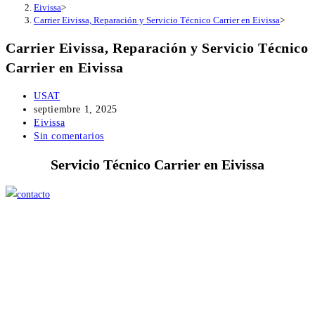
Eivissa
>
Carrier Eivissa, Reparación y Servicio Técnico Carrier en Eivissa
>
Carrier Eivissa, Reparación y Servicio Técnico
Carrier en Eivissa
Autor
USAT
de
Publicación
septiembre 1, 2025
la
de
Categoría
Eivissa
entrada:
la
de
Comentarios
Sin comentarios
entrada:
la
de
Servicio Técnico Carrier en Eivissa
entrada:
la
entrada: