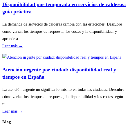
revisiones
Disponibilidad por temporada en servicios de calderas:
básicas
guía práctica
del
hogar
La demanda de servicios de calderas cambia con las estaciones. Descubre
sin
cómo varían los tiempos de respuesta, los costes y la disponibilidad, y
riesgos
aprende a…
:
Leer más →
Disponibilidad
por
temporada
Atención urgente por ciudad: disponibilidad real y
en
tiempos en España
servicios
de
La atención urgente no significa lo mismo en todas las ciudades. Descubre
calderas:
cómo varían los tiempos de respuesta, la disponibilidad y los costes según
guía
tu…
práctica
:
Leer más →
Atención
Blog
urgente