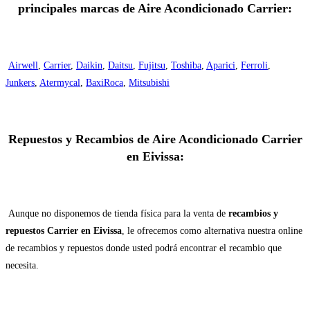
principales marcas de Aire Acondicionado Carrier:
Airwell
,
Carrier
,
Daikin
,
Daitsu
,
Fujitsu
,
Toshiba
,
Aparici
,
Ferroli
,
Junkers
,
Atermycal
,
BaxiRoca
,
Mitsubishi
Repuestos y Recambios de Aire Acondicionado Carrier
en Eivissa:
Aunque no disponemos de tienda física para la venta de
recambios y
repuestos Carrier en Eivissa
, le ofrecemos como alternativa nuestra online
de recambios y repuestos donde usted podrá encontrar el recambio que
necesita.