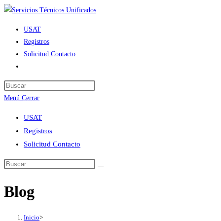
Ir
al
USAT
contenido
Registros
Solicitud Contacto
Alternar
búsqueda
de
Menú
Cerrar
la
web
USAT
Registros
Solicitud Contacto
Blog
Inicio
>