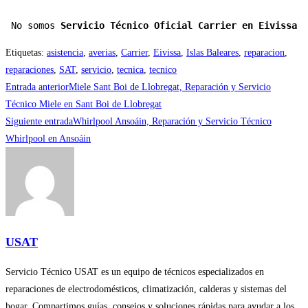
No somos 
Servicio Técnico Oficial Carrier en Eivissa
Etiquetas
:
asistencia
,
averias
,
Carrier
,
Eivissa
,
Islas Baleares
,
reparacion
,
reparaciones
,
SAT
,
servicio
,
tecnica
,
tecnico
Leer
Entrada anterior
Miele Sant Boi de Llobregat, Reparación y Servicio
más
Técnico Miele en Sant Boi de Llobregat
Siguiente entrada
Whirlpool Ansoáin, Reparación y Servicio Técnico
artículos
Whirlpool en Ansoáin
USAT
Servicio Técnico USAT es un equipo de técnicos especializados en
reparaciones de electrodomésticos, climatización, calderas y sistemas del
hogar. Compartimos guías, consejos y soluciones rápidas para ayudar a los