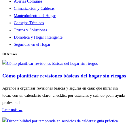
Averías Comunes
Climatización y Calderas
Mantenimiento del Hogar
Consejos Técnicos
Trucos y Soluciones
Domótica y Hogar Inteligente
Seguridad en el Hogar
Últimos
Cómo planificar revisiones básicas del hogar sin riesgos
Aprende a organizar revisiones básicas y seguras en casa: qué mirar sin
tocar, con un calendario claro, checklist por estancias y cuándo pedir ayuda
profesional.
:
Leer más →
Cómo
planificar