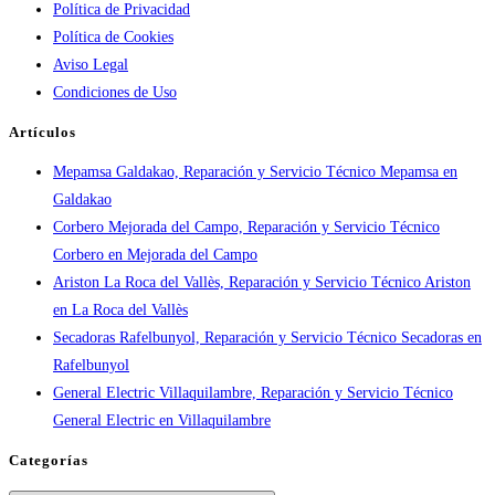
Política de Privacidad
por
Política de Cookies
ciudad:
Aviso Legal
disponibilidad
Condiciones de Uso
real
y
Artículos
tiempos
Mepamsa Galdakao, Reparación y Servicio Técnico Mepamsa en
en
Galdakao
España
Corbero Mejorada del Campo, Reparación y Servicio Técnico
Corbero en Mejorada del Campo
Ariston La Roca del Vallès, Reparación y Servicio Técnico Ariston
en La Roca del Vallès
Secadoras Rafelbunyol, Reparación y Servicio Técnico Secadoras en
Rafelbunyol
General Electric Villaquilambre, Reparación y Servicio Técnico
General Electric en Villaquilambre
Categorías