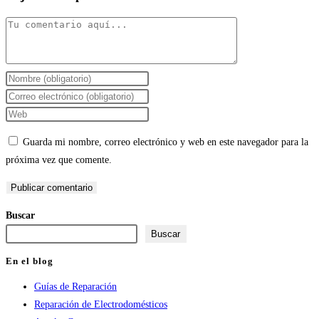
Comentario
Introduce
tu
Introduce
nombre
tu
Introduce
o
dirección
la
Guarda mi nombre, correo electrónico y web en este navegador para la
nombre
de
URL
próxima vez que comente.
de
correo
de
usuario
electrónico
tu
para
para
web
Buscar
comentar
comentar
(opcional)
Buscar
En el blog
Guías de Reparación
Reparación de Electrodomésticos