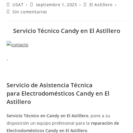
Autor
Publicación
Categoría
USAT
septiembre 1, 2025
El Astillero
de
de
de
Comentarios
Sin comentarios
la
la
la
de
entrada:
entrada:
entrada:
la
entrada:
Servicio Técnico Candy en El Astillero
Servicio de
Asistencia Técnica
para Electrodomésticos Candy en El
Astillero
Servicio Técnico en Candy en El Astillero
, pone a su
disposición un equipo profesional para la
reparación de
Electrodomésticos Candy en El Astillero
.