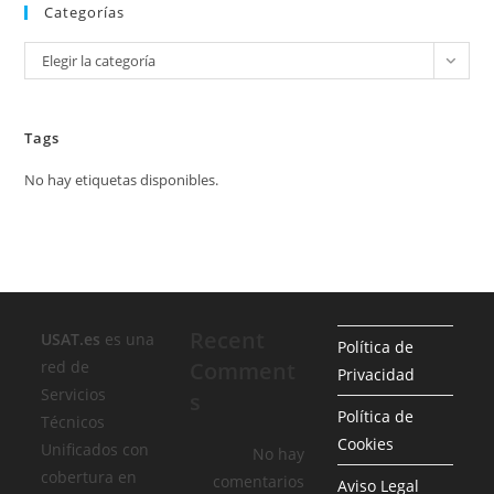
Categorías
Categorías
Elegir la categoría
Tags
No hay etiquetas disponibles.
Recent
USAT.es
es una
Política de
red de
Comment
Privacidad
Servicios
s
Política de
Técnicos
Cookies
Unificados con
No hay
cobertura en
comentarios
Aviso Legal