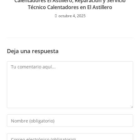
Calentadores El Astillero, Reparación y Servicio
Técnico Calentadores en El Astillero
octubre 4, 2025
Deja una respuesta
Comentario
Introduce
tu
nombre
Introduce