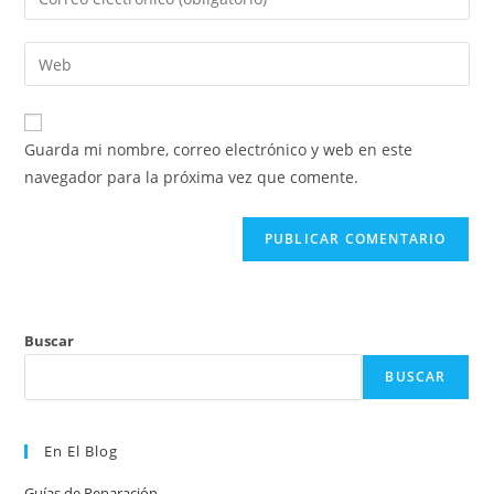
o
tu
nombre
dirección
Introduce
de
de
la
usuario
correo
URL
para
electrónico
de
comentar
Guarda mi nombre, correo electrónico y web en este
para
tu
navegador para la próxima vez que comente.
comentar
web
(opcional)
Buscar
BUSCAR
En El Blog
Guías de Reparación