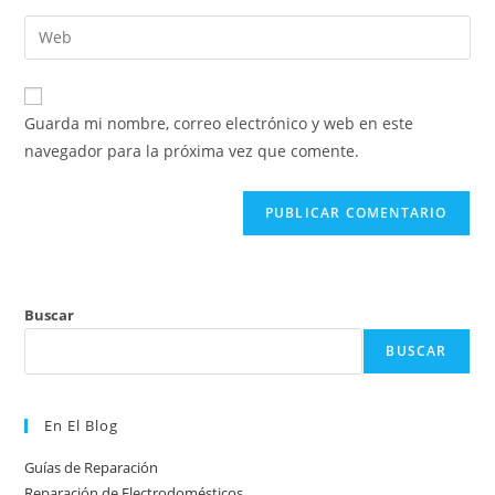
nombre
dirección
Introduce
de
de
la
usuario
correo
URL
para
electrónico
de
comentar
Guarda mi nombre, correo electrónico y web en este
para
tu
navegador para la próxima vez que comente.
comentar
web
(opcional)
Buscar
BUSCAR
En El Blog
Guías de Reparación
Reparación de Electrodomésticos