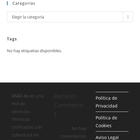
Categorías
Categorías
Elegir la categoría
Tags
No hay etiquetas disponibles.
Recent
USAT.es
es una
Política de
red de
Comment
Privacidad
Servicios
s
Política de
Técnicos
Cookies
Unificados con
No hay
cobertura en
comentarios
Aviso Legal