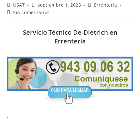
Autor
Publicación
Categoría
USAT
septiembre 1, 2025
Errenteria
de
de
de
Comentarios
Sin comentarios
la
la
la
de
entrada:
entrada:
entrada:
la
entrada:
Servicio Técnico De-Dietrich en
Errenteria