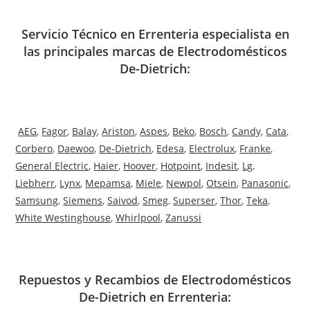
Servicio Técnico en Errenteria especialista en
las principales marcas de Electrodomésticos
De-Dietrich:
AEG
,
Fagor
,
Balay
,
Ariston
,
Aspes
,
Beko
,
Bosch
,
Candy
,
Cata
,
Corbero
,
Daewoo
,
De-Dietrich
,
Edesa
,
Electrolux
,
Franke
,
General Electric
,
Haier
,
Hoover
,
Hotpoint
,
Indesit
,
Lg
,
Liebherr
,
Lynx
,
Mepamsa
,
Miele
,
Newpol
,
Otsein
,
Panasonic
,
Samsung
,
Siemens
,
Saivod
,
Smeg
,
Superser
,
Thor
,
Teka
,
White Westinghouse
,
Whirlpool
,
Zanussi
Repuestos y Recambios de Electrodomésticos
De-Dietrich en Errenteria: