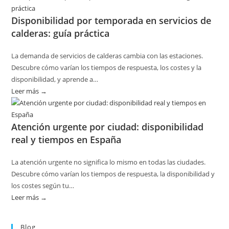
planificar
Disponibilidad por temporada en servicios de
revisiones
calderas: guía práctica
básicas
del
La demanda de servicios de calderas cambia con las estaciones.
hogar
Descubre cómo varían los tiempos de respuesta, los costes y la
sin
disponibilidad, y aprende a…
riesgos
Leer más →
:
Disponibilidad
por
Atención urgente por ciudad: disponibilidad
temporada
real y tiempos en España
en
servicios
La atención urgente no significa lo mismo en todas las ciudades.
de
Descubre cómo varían los tiempos de respuesta, la disponibilidad y
calderas:
los costes según tu…
guía
Leer más →
:
práctica
Atención
urgente
Blog