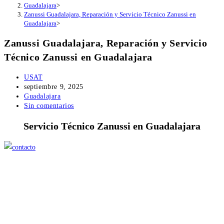
Guadalajara
>
Zanussi Guadalajara, Reparación y Servicio Técnico Zanussi en
Guadalajara
>
Zanussi Guadalajara, Reparación y Servicio
Técnico Zanussi en Guadalajara
Autor
USAT
de
Publicación
septiembre 9, 2025
la
de
Categoría
Guadalajara
entrada:
la
de
Comentarios
Sin comentarios
entrada:
la
de
Servicio Técnico Zanussi en Guadalajara
entrada:
la
entrada: