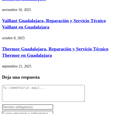
noviembre 10, 2025
Vaillant Guadalajara, Reparación y Servicio Técnico
Vaillant en Guadalajara
octubre 8, 2025
Thermor Guadalajara, Reparación y Servicio Técnico
Thermor en Guadalajara
septiembre 21, 2025
Deja una respuesta
Comentario
Introduce
tu
Introduce