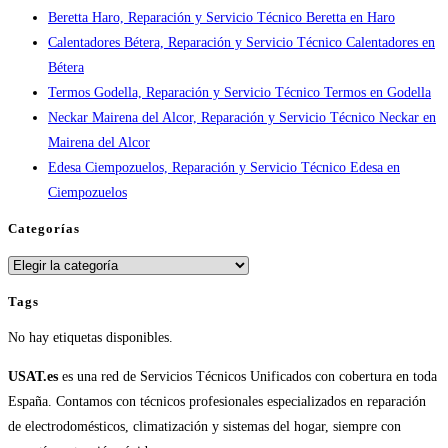
Beretta Haro, Reparación y Servicio Técnico Beretta en Haro
en
Calentadores Bétera, Reparación y Servicio Técnico Calentadores en
España
Bétera
Termos Godella, Reparación y Servicio Técnico Termos en Godella
Neckar Mairena del Alcor, Reparación y Servicio Técnico Neckar en
Mairena del Alcor
Edesa Ciempozuelos, Reparación y Servicio Técnico Edesa en
Ciempozuelos
Categorías
Categorías
Tags
No hay etiquetas disponibles.
USAT.es
es una red de Servicios Técnicos Unificados con cobertura en toda
España. Contamos con técnicos profesionales especializados en reparación
de electrodomésticos, climatización y sistemas del hogar, siempre con