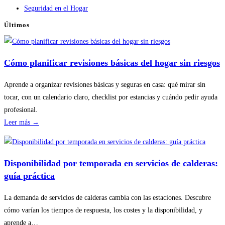
Seguridad en el Hogar
Últimos
Cómo planificar revisiones básicas del hogar sin riesgos
Aprende a organizar revisiones básicas y seguras en casa: qué mirar sin
tocar, con un calendario claro, checklist por estancias y cuándo pedir ayuda
profesional.
:
Leer más →
Cómo
planificar
revisiones
Disponibilidad por temporada en servicios de calderas:
básicas
guía práctica
del
hogar
La demanda de servicios de calderas cambia con las estaciones. Descubre
sin
cómo varían los tiempos de respuesta, los costes y la disponibilidad, y
riesgos
aprende a…