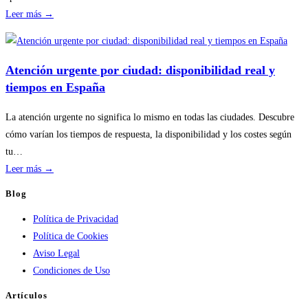
:
Leer más →
Disponibilidad
por
temporada
Atención urgente por ciudad: disponibilidad real y
en
tiempos en España
servicios
de
La atención urgente no significa lo mismo en todas las ciudades. Descubre
calderas:
cómo varían los tiempos de respuesta, la disponibilidad y los costes según
guía
tu…
práctica
:
Leer más →
Atención
Blog
urgente
Política de Privacidad
por
Política de Cookies
ciudad:
Aviso Legal
disponibilidad
Condiciones de Uso
real
y
Artículos
tiempos