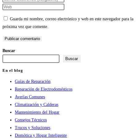
nombre
tu
Introduce
o
dirección
la
Guarda mi nombre, correo electrónico y web en este navegador para la
nombre
de
URL
próxima vez que comente.
de
correo
de
usuario
electrónico
tu
para
para
web
Buscar
comentar
comentar
(opcional)
Buscar
En el blog
Guías de Reparación
Reparación de Electrodomésticos
Averías Comunes
Climatización y Calderas
Mantenimiento del Hogar
Consejos Técnicos
Trucos y Soluciones
Domótica y Hogar Inteligente