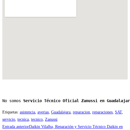
No somos 
Servicio Técnico Oficial Zanussi en Guadalajar
Etiquetas
:
asistencia
,
averias
,
Guadalajara
,
reparacion
,
reparaciones
,
SAT
,
servicio
,
tecnica
,
tecnico
,
Zanussi
Leer
Entrada anterior
Daikin Vilalba, Reparación y Servicio Técnico Daikin en