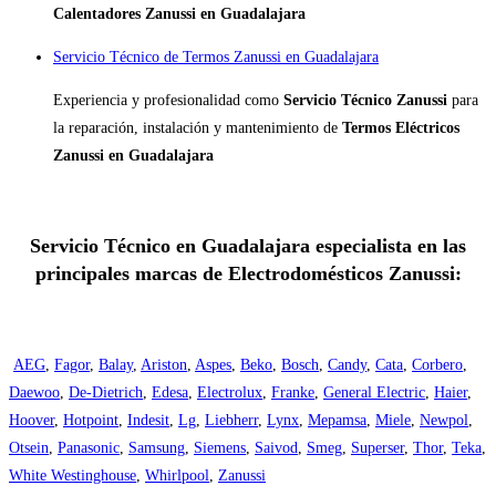
Calentadores Zanussi en Guadalajara
Servicio Técnico de Termos Zanussi en Guadalajara
Experiencia y profesionalidad como
Servicio Técnico Zanussi
para
la reparación, instalación y mantenimiento de
Termos Eléctricos
Zanussi en Guadalajara
Servicio Técnico en Guadalajara especialista en las
principales marcas de Electrodomésticos Zanussi:
AEG
,
Fagor
,
Balay
,
Ariston
,
Aspes
,
Beko
,
Bosch
,
Candy
,
Cata
,
Corbero
,
Daewoo
,
De-Dietrich
,
Edesa
,
Electrolux
,
Franke
,
General Electric
,
Haier
,
Hoover
,
Hotpoint
,
Indesit
,
Lg
,
Liebherr
,
Lynx
,
Mepamsa
,
Miele
,
Newpol
,
Otsein
,
Panasonic
,
Samsung
,
Siemens
,
Saivod
,
Smeg
,
Superser
,
Thor
,
Teka
,
White Westinghouse
,
Whirlpool
,
Zanussi