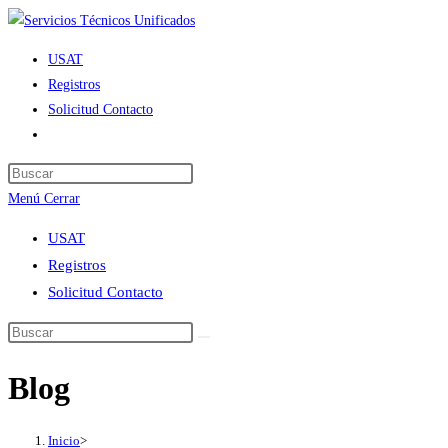
Ir
al
USAT
contenido
Registros
Solicitud Contacto
Alternar
búsqueda
de
Menú
Cerrar
la
web
USAT
Registros
Solicitud Contacto
Blog
Inicio
>