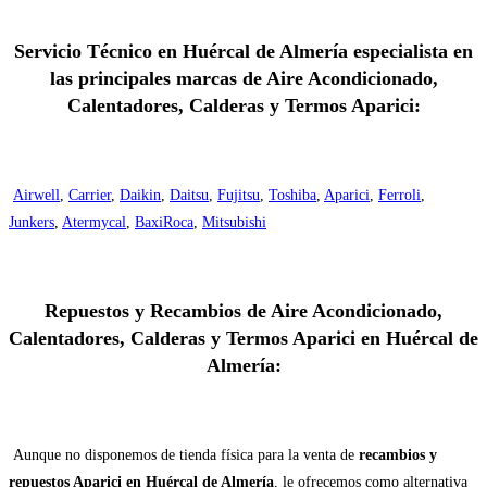
Servicio Técnico en Huércal de Almería especialista en
las principales marcas de Aire Acondicionado,
Calentadores, Calderas y Termos Aparici:
Airwell
,
Carrier
,
Daikin
,
Daitsu
,
Fujitsu
,
Toshiba
,
Aparici
,
Ferroli
,
Junkers
,
Atermycal
,
BaxiRoca
,
Mitsubishi
Repuestos y Recambios de Aire Acondicionado,
Calentadores, Calderas y Termos Aparici en Huércal de
Almería:
Aunque no disponemos de tienda física para la venta de
recambios y
repuestos Aparici en Huércal de Almería
, le ofrecemos como alternativa