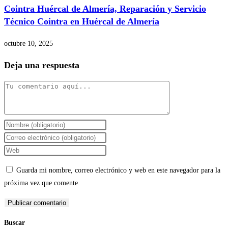
Cointra Huércal de Almería, Reparación y Servicio
Técnico Cointra en Huércal de Almería
octubre 10, 2025
Deja una respuesta
Comentario
Introduce
tu
Introduce
nombre
tu
Introduce
o
dirección
la
Guarda mi nombre, correo electrónico y web en este navegador para la
nombre
de
URL
próxima vez que comente.
de
correo
de
usuario
electrónico
tu
para
para
web
Buscar
comentar
comentar
(opcional)