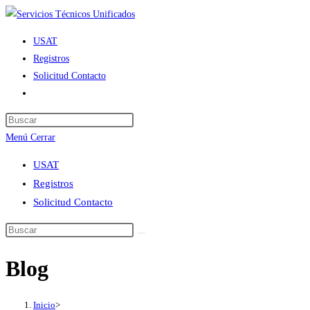
Ir
al
USAT
contenido
Registros
Solicitud Contacto
Alternar
búsqueda
de
Menú
Cerrar
la
web
USAT
Registros
Solicitud Contacto
Blog
Inicio
>