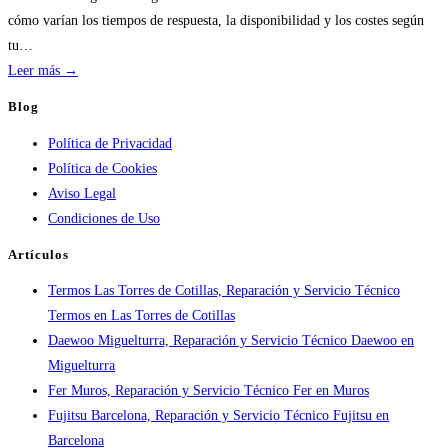
calderas:
cómo varían los tiempos de respuesta, la disponibilidad y los costes según
guía
tu…
práctica
:
Leer más →
Atención
Blog
urgente
Política de Privacidad
por
Política de Cookies
ciudad:
Aviso Legal
disponibilidad
Condiciones de Uso
real
y
Artículos
tiempos
Termos Las Torres de Cotillas, Reparación y Servicio Técnico
en
Termos en Las Torres de Cotillas
España
Daewoo Miguelturra, Reparación y Servicio Técnico Daewoo en
Miguelturra
Fer Muros, Reparación y Servicio Técnico Fer en Muros
Fujitsu Barcelona, Reparación y Servicio Técnico Fujitsu en
Barcelona