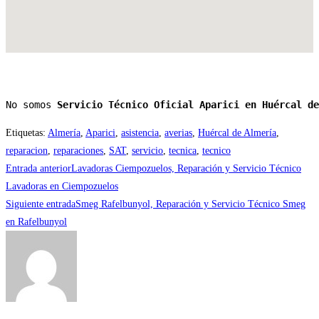
No somos 
Servicio Técnico Oficial Aparici en Huércal de
Etiquetas
:
Almería
,
Aparici
,
asistencia
,
averias
,
Huércal de Almería
,
reparacion
,
reparaciones
,
SAT
,
servicio
,
tecnica
,
tecnico
Leer
Entrada anterior
Lavadoras Ciempozuelos, Reparación y Servicio Técnico
más
Lavadoras en Ciempozuelos
Siguiente entrada
Smeg Rafelbunyol, Reparación y Servicio Técnico Smeg
artículos
en Rafelbunyol