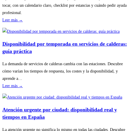
tocar, con un calendario claro, checklist por estancias y cuándo pedir ayuda
profesional.
:
Leer más →
Cómo
planificar
revisiones
Disponibilidad por temporada en servicios de calderas:
básicas
guía práctica
del
hogar
La demanda de servicios de calderas cambia con las estaciones. Descubre
sin
cómo varían los tiempos de respuesta, los costes y la disponibilidad, y
riesgos
aprende a…
:
Leer más →
Disponibilidad
por
temporada
Atención urgente por ciudad: disponibilidad real y
en
tiempos en España
servicios
de
La atención urgente no significa lo mismo en todas las ciudades. Descubre