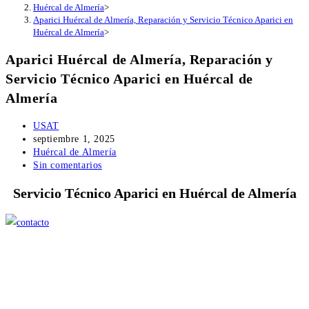
Huércal de Almería
>
Aparici Huércal de Almería, Reparación y Servicio Técnico Aparici en
Huércal de Almería
>
Aparici Huércal de Almería, Reparación y
Servicio Técnico Aparici en Huércal de
Almería
Autor
USAT
de
Publicación
septiembre 1, 2025
la
de
Categoría
Huércal de Almería
entrada:
la
de
Comentarios
Sin comentarios
entrada:
la
de
Servicio Técnico Aparici en Huércal de Almería
entrada:
la
entrada: