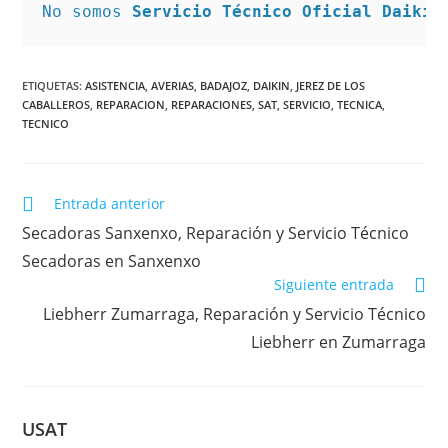
No somos 
Servicio Técnico Oficial Daikin
ETIQUETAS
:
ASISTENCIA
,
AVERIAS
,
BADAJOZ
,
DAIKIN
,
JEREZ DE LOS
CABALLEROS
,
REPARACION
,
REPARACIONES
,
SAT
,
SERVICIO
,
TECNICA
,
TECNICO
Leer
Entrada anterior
más
Secadoras Sanxenxo, Reparación y Servicio Técnico
artículos
Secadoras en Sanxenxo
Siguiente entrada
Liebherr Zumarraga, Reparación y Servicio Técnico
Liebherr en Zumarraga
USAT