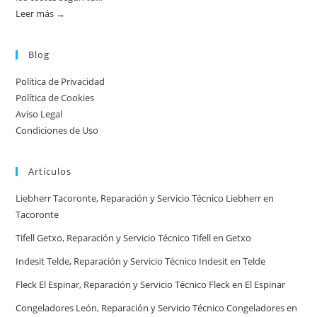
guía
Leer más →
:
práctica
Atención
urgente
Blog
por
Política de Privacidad
ciudad:
Política de Cookies
disponibilidad
Aviso Legal
real
Condiciones de Uso
y
tiempos
Artículos
en
España
Liebherr Tacoronte, Reparación y Servicio Técnico Liebherr en
Tacoronte
Tifell Getxo, Reparación y Servicio Técnico Tifell en Getxo
Indesit Telde, Reparación y Servicio Técnico Indesit en Telde
Fleck El Espinar, Reparación y Servicio Técnico Fleck en El Espinar
Congeladores León, Reparación y Servicio Técnico Congeladores en