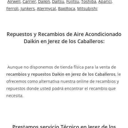
Airwell
,
Carrier
,
Daikin
,
Daitsu
,
Fujitsu
,
Toshiba
,
Aparici
,
Ferroli
,
Junkers
,
Atermycal
,
BaxiRoca
,
Mitsubishi
Repuestos y Recambios de Aire Acondicionado
Daikin en Jerez de los Caballeros:
Aunque no disponemos de tienda física para la venta de
recambios y repuestos Daikin en Jerez de los Caballeros
, le
ofrecemos como alternativa nuestra online de recambios y
repuestos donde usted podrá encontrar el recambio que
necesita.
Prestamos servicio Técnico en Jerez de los