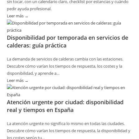
sin tocar, con un calendario claro, checklist por estancias y cuándo
pedir ayuda profesional.
Leer más →
:
Cómo
planificar
Disponibilidad por temporada en servicios de
revisiones
calderas: guía práctica
básicas
del
La demanda de servicios de calderas cambia con las estaciones.
hogar
Descubre cómo varían los tiempos de respuesta, los costes y la
sin
disponibilidad, y aprende a…
riesgos
Leer más →
:
Disponibilidad
por
Atención urgente por ciudad: disponibilidad
temporada
real y tiempos en España
en
servicios
La atención urgente no significa lo mismo en todas las ciudades.
de
Descubre cómo varían los tiempos de respuesta, la disponibilidad y
calderas:
los costes según tu…