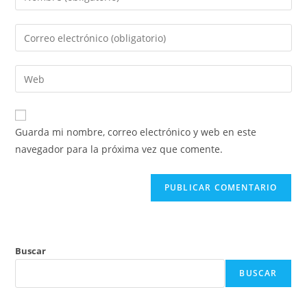
tu
nombre
Introduce
o
tu
nombre
dirección
Introduce
de
de
la
usuario
correo
URL
para
electrónico
de
comentar
Guarda mi nombre, correo electrónico y web en este
para
tu
navegador para la próxima vez que comente.
comentar
web
(opcional)
Buscar
BUSCAR