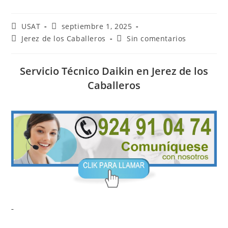
Autor
Publicación
USAT
septiembre 1, 2025
de
de
Categoría
Comentarios
Jerez de los Caballeros
Sin comentarios
la
la
de
de
entrada:
entrada:
la
la
entrada:
entrada:
Servicio Técnico Daikin en Jerez de los
Caballeros