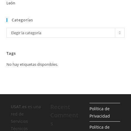
León
Categorías
Categorías
Elegir la categoría
Tags
No hay etiquetas disponibles.
Recent
USAT.es
es una
Política de
red de
Comment
Privacidad
Servicios
s
Política de
Técnicos