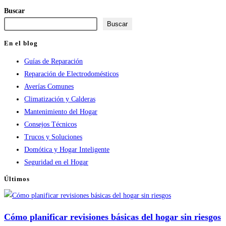
para
para
web
Buscar
comentar
comentar
(opcional)
Buscar
En el blog
Guías de Reparación
Reparación de Electrodomésticos
Averías Comunes
Climatización y Calderas
Mantenimiento del Hogar
Consejos Técnicos
Trucos y Soluciones
Domótica y Hogar Inteligente
Seguridad en el Hogar
Últimos
Cómo planificar revisiones básicas del hogar sin riesgos