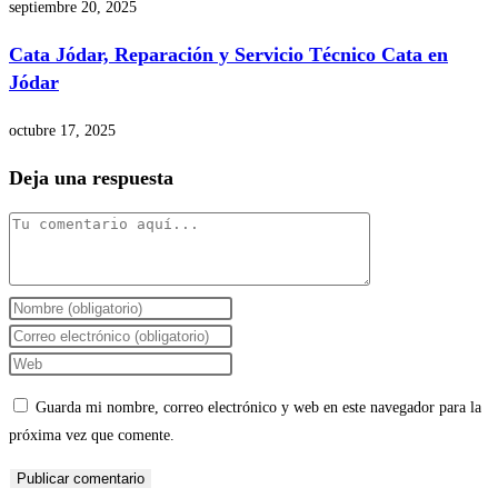
septiembre 20, 2025
Cata Jódar, Reparación y Servicio Técnico Cata en
Jódar
octubre 17, 2025
Deja una respuesta
Comentario
Introduce
tu
Introduce
nombre
tu
Introduce
o
dirección
la
Guarda mi nombre, correo electrónico y web en este navegador para la
nombre
de
URL
próxima vez que comente.
de
correo
de
usuario
electrónico
tu