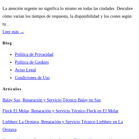
servicios
de
La atención urgente no significa lo mismo en todas las ciudades. Descubre
calderas:
cómo varían los tiempos de respuesta, la disponibilidad y los costes según
guía
tu…
práctica
:
Leer más →
Atención
Blog
urgente
Política de Privacidad
por
Política de Cookies
ciudad:
Aviso Legal
disponibilidad
Condiciones de Uso
real
y
Artículos
tiempos
Balay Sax, Reparación y Servicio Técnico Balay en Sax
en
España
Fleck El Molar, Reparación y Servicio Técnico Fleck en El Molar
Liebherr La Orotava, Reparación y Servicio Técnico Liebherr en La
Orotava