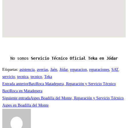
No somos 
Servicio Técnico Oficial Teka en Jódar
Etiquetas
:
asistencia
,
averias
,
Jaén
,
Jódar
,
reparacion
,
reparaciones
,
SAT
,
servicio
,
tecnica
,
tecnico
,
Teka
Leer
Entrada anterior
BaxiRoca Matadepera, Reparación y Servicio Técnico
más
BaxiRoca en Matadepera
Siguiente entrada
Aspes Boadilla del Monte, Reparación y Servicio Técnico
artículos
Aspes en Boadilla del Monte