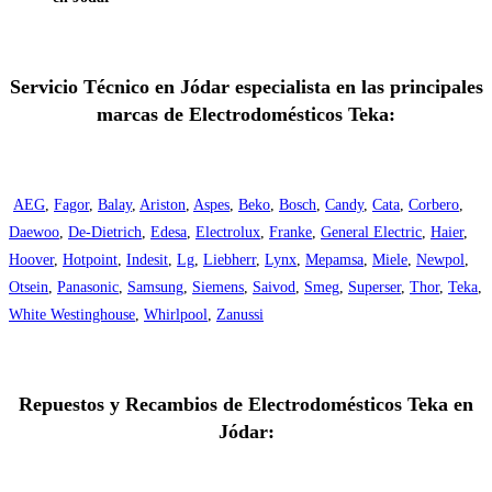
Servicio Técnico en Jódar especialista en las principales
marcas de Electrodomésticos Teka:
AEG
,
Fagor
,
Balay
,
Ariston
,
Aspes
,
Beko
,
Bosch
,
Candy
,
Cata
,
Corbero
,
Daewoo
,
De-Dietrich
,
Edesa
,
Electrolux
,
Franke
,
General Electric
,
Haier
,
Hoover
,
Hotpoint
,
Indesit
,
Lg
,
Liebherr
,
Lynx
,
Mepamsa
,
Miele
,
Newpol
,
Otsein
,
Panasonic
,
Samsung
,
Siemens
,
Saivod
,
Smeg
,
Superser
,
Thor
,
Teka
,
White Westinghouse
,
Whirlpool
,
Zanussi
Repuestos y Recambios de Electrodomésticos Teka en
Jódar: