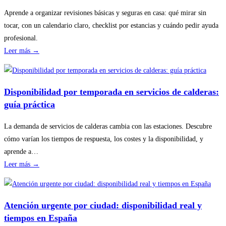
Aprende a organizar revisiones básicas y seguras en casa: qué mirar sin
tocar, con un calendario claro, checklist por estancias y cuándo pedir ayuda
profesional.
:
Leer más →
Cómo
planificar
revisiones
Disponibilidad por temporada en servicios de calderas:
básicas
guía práctica
del
hogar
La demanda de servicios de calderas cambia con las estaciones. Descubre
sin
cómo varían los tiempos de respuesta, los costes y la disponibilidad, y
riesgos
aprende a…
:
Leer más →
Disponibilidad
por
temporada
Atención urgente por ciudad: disponibilidad real y
en
tiempos en España