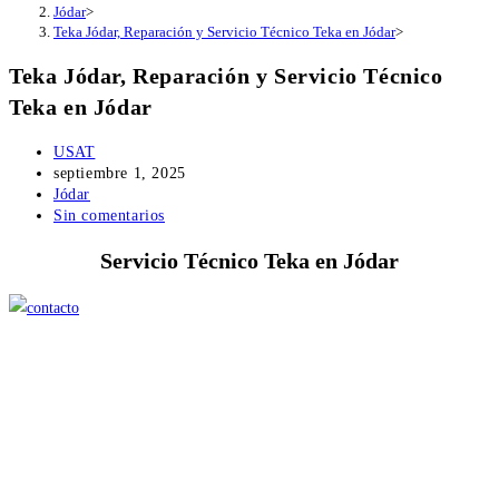
Jódar
>
Teka Jódar, Reparación y Servicio Técnico Teka en Jódar
>
Teka Jódar, Reparación y Servicio Técnico
Teka en Jódar
Autor
USAT
de
Publicación
septiembre 1, 2025
la
de
Categoría
Jódar
entrada:
la
de
Comentarios
Sin comentarios
entrada:
la
de
Servicio Técnico Teka en Jódar
entrada:
la
entrada: