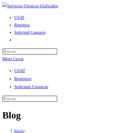
Ir
al
USAT
contenido
Registros
Solicitud Contacto
Alternar
búsqueda
de
Menú
Cerrar
la
web
USAT
Registros
Solicitud Contacto
Blog
Inicio
>