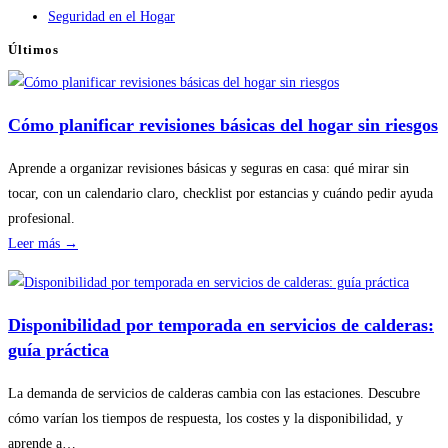
Seguridad en el Hogar
Últimos
Cómo planificar revisiones básicas del hogar sin riesgos
Aprende a organizar revisiones básicas y seguras en casa: qué mirar sin
tocar, con un calendario claro, checklist por estancias y cuándo pedir ayuda
profesional.
:
Leer más →
Cómo
planificar
revisiones
Disponibilidad por temporada en servicios de calderas:
básicas
guía práctica
del
hogar
La demanda de servicios de calderas cambia con las estaciones. Descubre
sin
cómo varían los tiempos de respuesta, los costes y la disponibilidad, y
riesgos
aprende a…