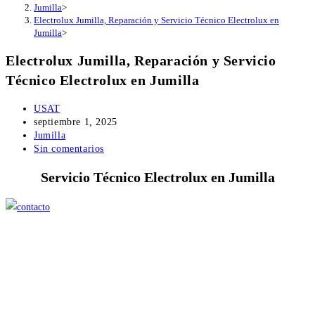
Jumilla
>
Electrolux Jumilla, Reparación y Servicio Técnico Electrolux en
Jumilla
>
Electrolux Jumilla, Reparación y Servicio
Técnico Electrolux en Jumilla
Autor
USAT
de
Publicación
septiembre 1, 2025
la
de
Categoría
Jumilla
entrada:
la
de
Comentarios
Sin comentarios
entrada:
la
de
Servicio Técnico Electrolux en Jumilla
entrada:
la
entrada: