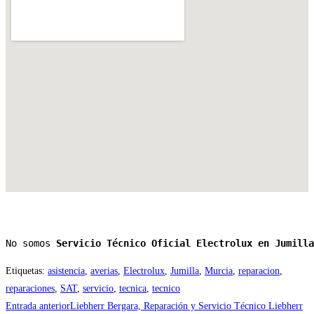
No somos 
Servicio Técnico Oficial Electrolux en Jumilla
Etiquetas
:
asistencia
,
averias
,
Electrolux
,
Jumilla
,
Murcia
,
reparacion
,
reparaciones
,
SAT
,
servicio
,
tecnica
,
tecnico
Leer
Entrada anterior
Liebherr Bergara, Reparación y Servicio Técnico Liebherr