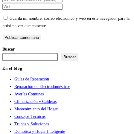
nombre
tu
Introduce
o
dirección
la
Guarda mi nombre, correo electrónico y web en este navegador para la
nombre
de
URL
próxima vez que comente.
de
correo
de
usuario
electrónico
tu
para
para
web
Buscar
comentar
comentar
(opcional)
Buscar
En el blog
Guías de Reparación
Reparación de Electrodomésticos
Averías Comunes
Climatización y Calderas
Mantenimiento del Hogar
Consejos Técnicos
Trucos y Soluciones
Domótica y Hogar Inteligente