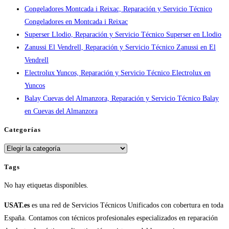
Congeladores Montcada i Reixac, Reparación y Servicio Técnico
en
Congeladores en Montcada i Reixac
España
Superser Llodio, Reparación y Servicio Técnico Superser en Llodio
Zanussi El Vendrell, Reparación y Servicio Técnico Zanussi en El
Vendrell
Electrolux Yuncos, Reparación y Servicio Técnico Electrolux en
Yuncos
Balay Cuevas del Almanzora, Reparación y Servicio Técnico Balay
en Cuevas del Almanzora
Categorías
Categorías
Tags
No hay etiquetas disponibles.
USAT.es
es una red de Servicios Técnicos Unificados con cobertura en toda
España. Contamos con técnicos profesionales especializados en reparación