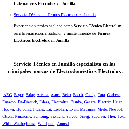
Calentadores Electrolux en Jumilla
Servicio Técnico de Termos Electrolux en Jumilla
Experiencia y profesionalidad como
Servicio Técnico Electrolux
para la reparación, instalación y mantenimiento de
Termos
Eléctricos Electrolux en Jumilla
Servicio Técnico en Jumilla especialista en las
principales marcas de Electrodomésticos Electrolux:
AEG
,
Fagor
,
Balay
,
Ariston
,
Aspes
,
Beko
,
Bosch
,
Candy
,
Cata
,
Corbero
,
Daewoo
,
De-Dietrich
,
Edesa
,
Electrolux
,
Franke
,
General Electric
,
Haier
,
Hoover
,
Hotpoint
,
Indesit
,
Lg
,
Liebherr
,
Lynx
,
Mepamsa
,
Miele
,
Newpol
,
Otsein
,
Panasonic
,
Samsung
,
Siemens
,
Saivod
,
Smeg
,
Superser
,
Thor
,
Teka
,
White Westinghouse
,
Whirlpool
,
Zanussi