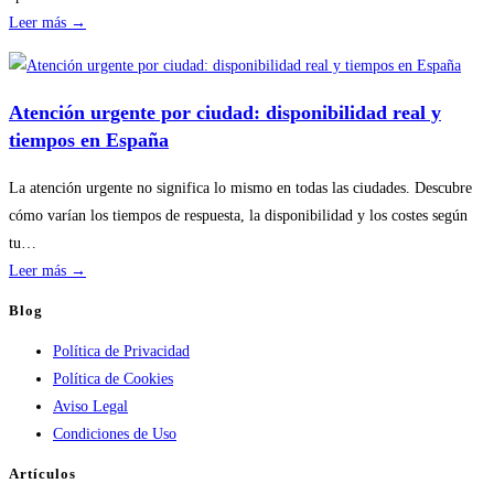
:
Leer más →
Disponibilidad
por
temporada
Atención urgente por ciudad: disponibilidad real y
en
tiempos en España
servicios
de
La atención urgente no significa lo mismo en todas las ciudades. Descubre
calderas:
cómo varían los tiempos de respuesta, la disponibilidad y los costes según
guía
tu…
práctica
:
Leer más →
Atención
Blog
urgente
Política de Privacidad
por
Política de Cookies
ciudad:
Aviso Legal
disponibilidad
Condiciones de Uso
real
y
Artículos
tiempos