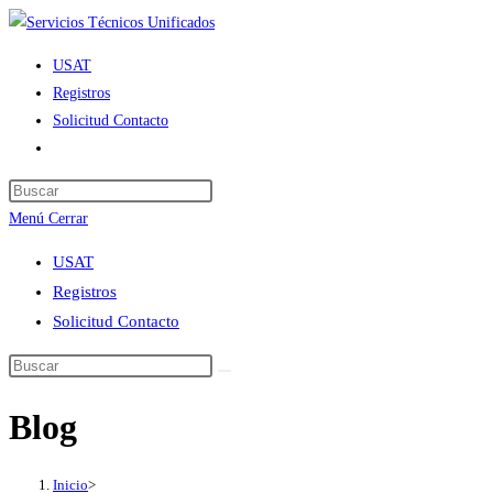
Ir
al
USAT
contenido
Registros
Solicitud Contacto
Alternar
búsqueda
de
Menú
Cerrar
la
web
USAT
Registros
Solicitud Contacto
Blog
Inicio
>