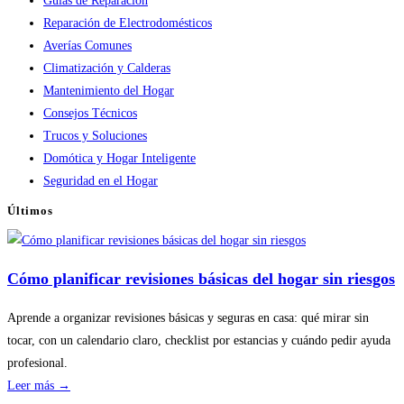
Guías de Reparación
Reparación de Electrodomésticos
Averías Comunes
Climatización y Calderas
Mantenimiento del Hogar
Consejos Técnicos
Trucos y Soluciones
Domótica y Hogar Inteligente
Seguridad en el Hogar
Últimos
Cómo planificar revisiones básicas del hogar sin riesgos
Aprende a organizar revisiones básicas y seguras en casa: qué mirar sin
tocar, con un calendario claro, checklist por estancias y cuándo pedir ayuda
profesional.
:
Leer más →