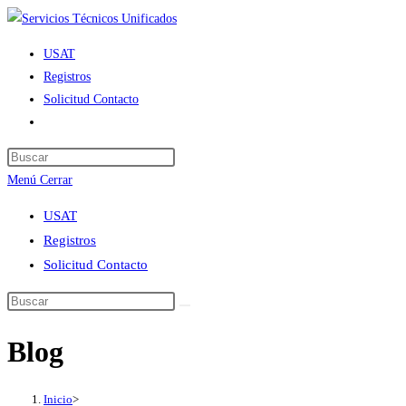
Ir
al
USAT
contenido
Registros
Solicitud Contacto
Alternar
búsqueda
de
Menú
Cerrar
la
web
USAT
Registros
Solicitud Contacto
Blog
Inicio
>