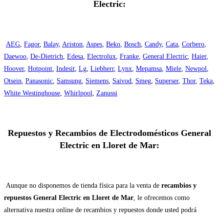
Electric:
AEG
,
Fagor
,
Balay
,
Ariston
,
Aspes
,
Beko
,
Bosch
,
Candy
,
Cata
,
Corbero
,
Daewoo
,
De-Dietrich
,
Edesa
,
Electrolux
,
Franke
,
General Electric
,
Haier
,
Hoover
,
Hotpoint
,
Indesit
,
Lg
,
Liebherr
,
Lynx
,
Mepamsa
,
Miele
,
Newpol
,
Otsein
,
Panasonic
,
Samsung
,
Siemens
,
Saivod
,
Smeg
,
Superser
,
Thor
,
Teka
,
White Westinghouse
,
Whirlpool
,
Zanussi
Repuestos y Recambios de Electrodomésticos General
Electric en Lloret de Mar:
Aunque no disponemos de tienda física para la venta de
recambios y
repuestos General Electric en Lloret de Mar
, le ofrecemos como
alternativa nuestra online de recambios y repuestos donde usted podrá