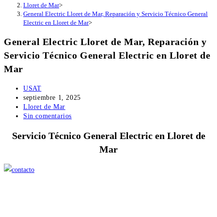
Lloret de Mar
>
General Electric Lloret de Mar, Reparación y Servicio Técnico General
Electric en Lloret de Mar
>
General Electric Lloret de Mar, Reparación y
Servicio Técnico General Electric en Lloret de
Mar
Autor
USAT
de
Publicación
septiembre 1, 2025
la
de
Categoría
Lloret de Mar
entrada:
la
de
Comentarios
Sin comentarios
entrada:
la
de
Servicio Técnico General Electric en Lloret de
entrada:
la
entrada:
Mar