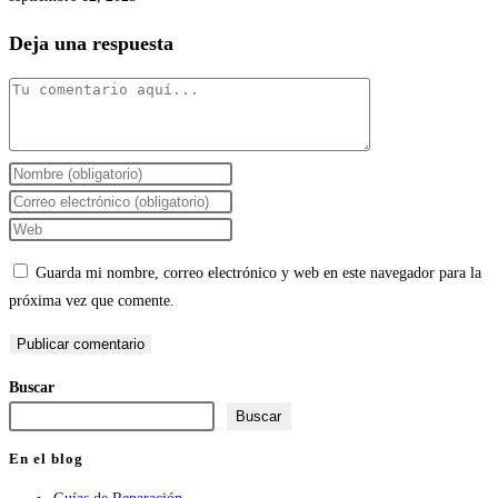
Deja una respuesta
Comentario
Introduce
tu
Introduce
nombre
tu
Introduce
o
dirección
la
Guarda mi nombre, correo electrónico y web en este navegador para la
nombre
de
URL
próxima vez que comente.
de
correo
de
usuario
electrónico
tu
para
para
web
Buscar
comentar
comentar
(opcional)
Buscar
En el blog