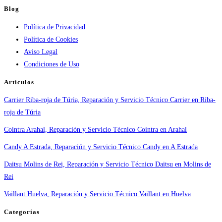
Atención
Blog
urgente
Política de Privacidad
por
Política de Cookies
ciudad:
Aviso Legal
disponibilidad
Condiciones de Uso
real
y
Artículos
tiempos
Carrier Riba-roja de Túria, Reparación y Servicio Técnico Carrier en Riba-
en
roja de Túria
España
Cointra Arahal, Reparación y Servicio Técnico Cointra en Arahal
Candy A Estrada, Reparación y Servicio Técnico Candy en A Estrada
Daitsu Molins de Rei, Reparación y Servicio Técnico Daitsu en Molins de
Rei
Vaillant Huelva, Reparación y Servicio Técnico Vaillant en Huelva
Categorías