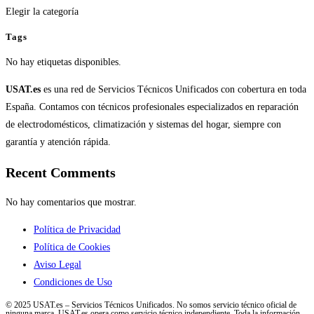
Categorías
Elegir la categoría
Tags
No hay etiquetas disponibles.
USAT.es
es una red de Servicios Técnicos Unificados con cobertura en toda
España. Contamos con técnicos profesionales especializados en reparación
de electrodomésticos, climatización y sistemas del hogar, siempre con
garantía y atención rápida.
Recent Comments
No hay comentarios que mostrar.
Política de Privacidad
Política de Cookies
Aviso Legal
Condiciones de Uso
© 2025 USAT.es – Servicios Técnicos Unificados. No somos servicio técnico oficial de
ninguna marca. USAT.es opera como servicio técnico independiente. Toda la información