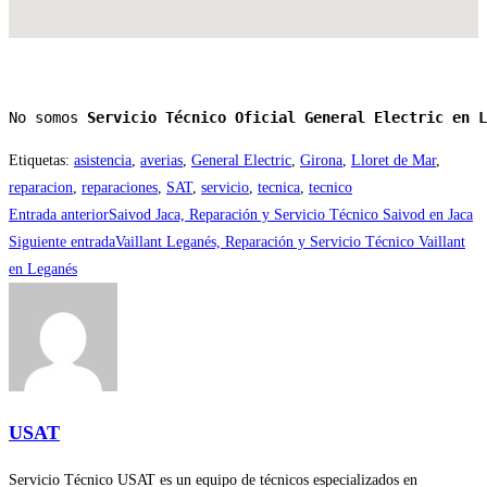
No somos 
Servicio Técnico Oficial General Electric en L
Etiquetas
:
asistencia
,
averias
,
General Electric
,
Girona
,
Lloret de Mar
,
reparacion
,
reparaciones
,
SAT
,
servicio
,
tecnica
,
tecnico
Leer
Entrada anterior
Saivod Jaca, Reparación y Servicio Técnico Saivod en Jaca
más
Siguiente entrada
Vaillant Leganés, Reparación y Servicio Técnico Vaillant
en Leganés
artículos
USAT
Servicio Técnico USAT es un equipo de técnicos especializados en