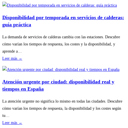
Cómo
planificar
revisiones
Disponibilidad por temporada en servicios de calderas:
básicas
guía práctica
del
hogar
La demanda de servicios de calderas cambia con las estaciones. Descubre
sin
cómo varían los tiempos de respuesta, los costes y la disponibilidad, y
riesgos
aprende a…
:
Leer más →
Disponibilidad
por
temporada
Atención urgente por ciudad: disponibilidad real y
en
tiempos en España
servicios
de
La atención urgente no significa lo mismo en todas las ciudades. Descubre
calderas:
cómo varían los tiempos de respuesta, la disponibilidad y los costes según
guía
tu…
práctica
:
Leer más →