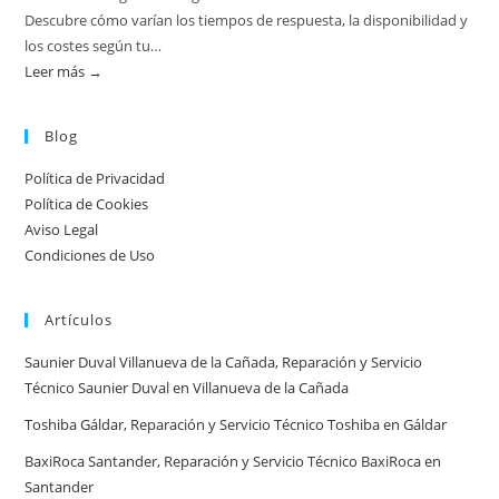
de
Descubre cómo varían los tiempos de respuesta, la disponibilidad y
calderas:
los costes según tu…
guía
Leer más →
:
práctica
Atención
urgente
Blog
por
Política de Privacidad
ciudad:
Política de Cookies
disponibilidad
Aviso Legal
real
Condiciones de Uso
y
tiempos
Artículos
en
España
Saunier Duval Villanueva de la Cañada, Reparación y Servicio
Técnico Saunier Duval en Villanueva de la Cañada
Toshiba Gáldar, Reparación y Servicio Técnico Toshiba en Gáldar
BaxiRoca Santander, Reparación y Servicio Técnico BaxiRoca en
Santander