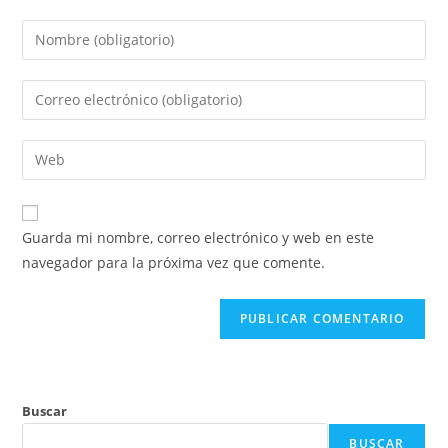
Introduce
tu
nombre
Introduce
o
tu
nombre
dirección
Introduce
de
de
la
usuario
correo
URL
para
electrónico
de
comentar
Guarda mi nombre, correo electrónico y web en este
para
tu
navegador para la próxima vez que comente.
comentar
web
(opcional)
Buscar
BUSCAR