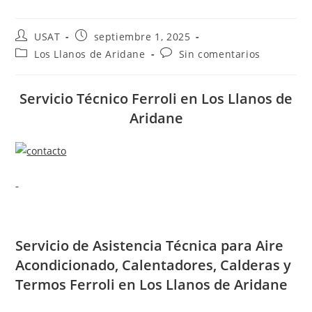
Autor
Publicación
USAT
septiembre 1, 2025
de
de
Categoría
Comentarios
Los Llanos de Aridane
Sin comentarios
la
la
de
de
entrada:
entrada:
la
la
entrada:
entrada:
Servicio Técnico Ferroli en Los Llanos de
Aridane
Servicio de
Asistencia Técnica para Aire
Acondicionado, Calentadores, Calderas y
Termos Ferroli en Los Llanos de Aridane