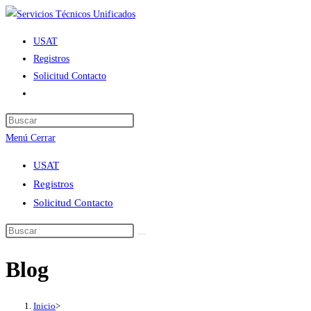
Ir
al
USAT
contenido
Registros
Solicitud Contacto
Alternar
búsqueda
de
Menú
Cerrar
la
web
USAT
Registros
Solicitud Contacto
Blog
Inicio
>