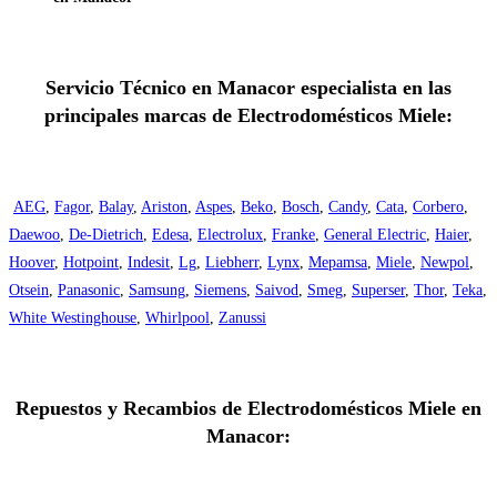
Servicio Técnico en Manacor especialista en las
principales marcas de Electrodomésticos Miele:
AEG
,
Fagor
,
Balay
,
Ariston
,
Aspes
,
Beko
,
Bosch
,
Candy
,
Cata
,
Corbero
,
Daewoo
,
De-Dietrich
,
Edesa
,
Electrolux
,
Franke
,
General Electric
,
Haier
,
Hoover
,
Hotpoint
,
Indesit
,
Lg
,
Liebherr
,
Lynx
,
Mepamsa
,
Miele
,
Newpol
,
Otsein
,
Panasonic
,
Samsung
,
Siemens
,
Saivod
,
Smeg
,
Superser
,
Thor
,
Teka
,
White Westinghouse
,
Whirlpool
,
Zanussi
Repuestos y Recambios de Electrodomésticos Miele en
Manacor: