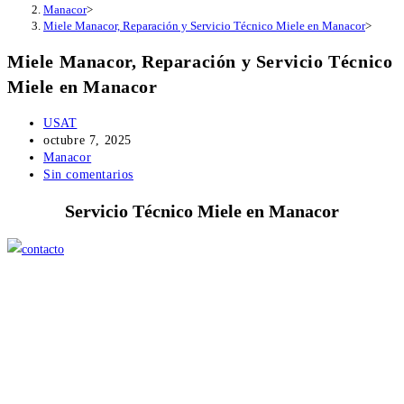
Manacor
>
Miele Manacor, Reparación y Servicio Técnico Miele en Manacor
>
Miele Manacor, Reparación y Servicio Técnico
Miele en Manacor
Autor
USAT
de
Publicación
octubre 7, 2025
la
de
Categoría
Manacor
entrada:
la
de
Comentarios
Sin comentarios
entrada:
la
de
Servicio Técnico Miele en Manacor
entrada:
la
entrada: