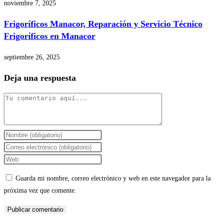
noviembre 7, 2025
Frigoríficos Manacor, Reparación y Servicio Técnico
Frigoríficos en Manacor
septiembre 26, 2025
Deja una respuesta
Comentario
Introduce
tu
Introduce
nombre
tu
Introduce
o
dirección
la
Guarda mi nombre, correo electrónico y web en este navegador para la
nombre
de
URL
próxima vez que comente.
de
correo
de
usuario
electrónico
tu