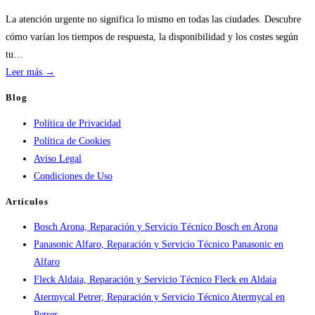
servicios
de
La atención urgente no significa lo mismo en todas las ciudades. Descubre
calderas:
cómo varían los tiempos de respuesta, la disponibilidad y los costes según
guía
tu…
práctica
:
Leer más →
Atención
Blog
urgente
Política de Privacidad
por
Política de Cookies
ciudad:
Aviso Legal
disponibilidad
Condiciones de Uso
real
y
Artículos
tiempos
Bosch Arona, Reparación y Servicio Técnico Bosch en Arona
en
Panasonic Alfaro, Reparación y Servicio Técnico Panasonic en
España
Alfaro
Fleck Aldaia, Reparación y Servicio Técnico Fleck en Aldaia
Atermycal Petrer, Reparación y Servicio Técnico Atermycal en
Petrer