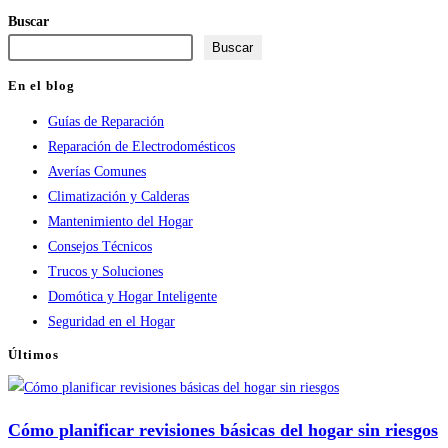
para
para
web
Buscar
comentar
comentar
(opcional)
Buscar
En el blog
Guías de Reparación
Reparación de Electrodomésticos
Averías Comunes
Climatización y Calderas
Mantenimiento del Hogar
Consejos Técnicos
Trucos y Soluciones
Domótica y Hogar Inteligente
Seguridad en el Hogar
Últimos
Cómo planificar revisiones básicas del hogar sin riesgos