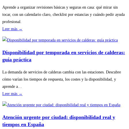
Aprende a organizar revisiones básicas y seguras en casa: qué mirar sin
tocar, con un calendario claro, checklist por estancias y cuándo pedir ayuda
profesional.
:
Leer más →
Cómo
planificar
revisiones
Disponibilidad por temporada en servicios de calderas:
básicas
guía práctica
del
hogar
La demanda de servicios de calderas cambia con las estaciones. Descubre
sin
cómo varían los tiempos de respuesta, los costes y la disponibilidad, y
riesgos
aprende a…
:
Leer más →
Disponibilidad
por
temporada
Atención urgente por ciudad: disponibilidad real y
en
tiempos en España