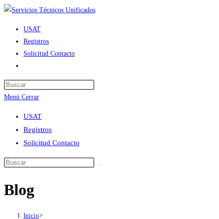
Ir
al
USAT
contenido
Registros
Solicitud Contacto
Alternar
búsqueda
de
Menú
Cerrar
la
web
USAT
Registros
Solicitud Contacto
Blog
Inicio
>