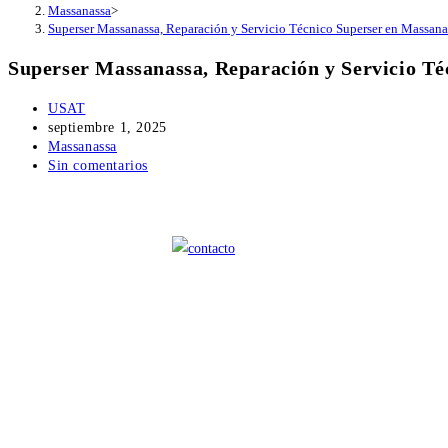
Massanassa
>
Superser Massanassa, Reparación y Servicio Técnico Superser en Massana
Superser Massanassa, Reparación y Servicio Té
Autor
USAT
de
Publicación
septiembre 1, 2025
la
de
Categoría
Massanassa
entrada:
la
de
Comentarios
Sin comentarios
entrada:
la
de
entrada:
la
entrada: