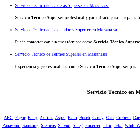
Servicio Técnico de Calderas Superser en Massanassa
Servicio Técnico Superser
profesional y garantizado para la reparaci
Servicio Técnico de Calentadores Superser en Massanassa
Puede contactar con nuestros técnicos como
Servicio Técnico Supers
Servicio Técnico de Termos Superser en Massanassa
Experiencia y profesionalidad como
Servicio Técnico Superser
para 
Servicio Técnico en M
AEG
,
Fagor
,
Balay
,
Ariston
,
Aspes
,
Beko
,
Bosch
,
Candy
,
Cata
,
Corbero
,
Da
Panasonic
,
Samsung
,
Siemens
,
Saivod
,
Smeg
,
Superser
,
Thor
,
Teka
,
White W