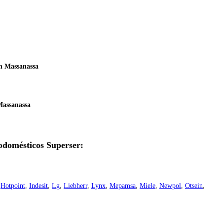
en Massanassa
Massanassa
rodomésticos Superser:
,
Hotpoint
,
Indesit
,
Lg
,
Liebherr
,
Lynx
,
Mepamsa
,
Miele
,
Newpol
,
Otsein
,