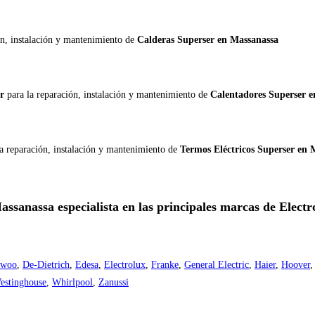
ón, instalación y mantenimiento de
Calderas Superser en Massanassa
er
para la reparación, instalación y mantenimiento de
Calentadores Superser 
la reparación, instalación y mantenimiento de
Termos Eléctricos Superser en 
assanassa especialista en las principales marcas de Elect
ewoo
,
De-Dietrich
,
Edesa
,
Electrolux
,
Franke
,
General Electric
,
Haier
,
Hoover
estinghouse
,
Whirlpool
,
Zanussi