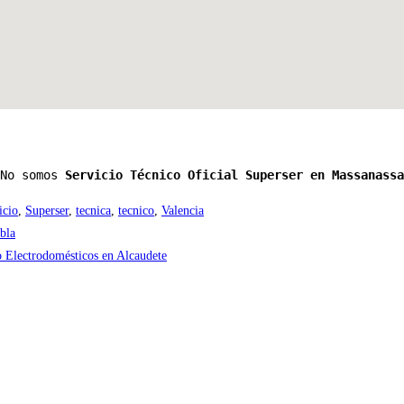
No somos 
Servicio Técnico Oficial Superser en Massanassa
icio
,
Superser
,
tecnica
,
tecnico
,
Valencia
bla
o Electrodomésticos en Alcaudete