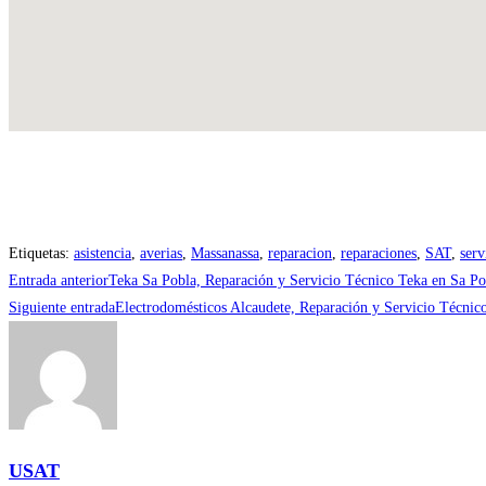
Etiquetas
:
asistencia
,
averias
,
Massanassa
,
reparacion
,
reparaciones
,
SAT
,
serv
Leer
Entrada anterior
Teka Sa Pobla, Reparación y Servicio Técnico Teka en Sa Po
más
Siguiente entrada
Electrodomésticos Alcaudete, Reparación y Servicio Técnic
artículos
USAT