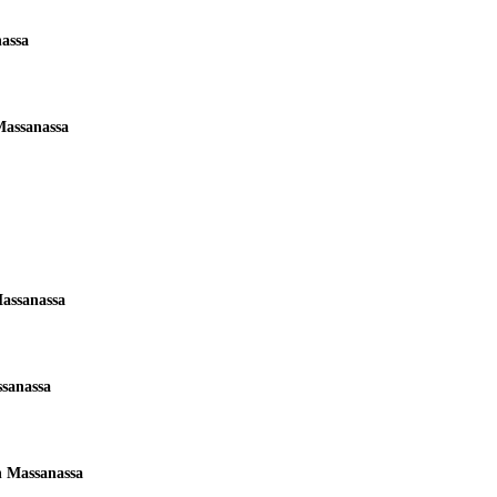
nassa
Massanassa
Massanassa
ssanassa
n Massanassa