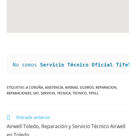
No somos 
Servicio Técnico Oficial Tifell
ETIQUETAS
:
A CORUÑA
,
ASISTENCIA
,
AVERIAS
,
OLEIROS
,
REPARACION
,
REPARACIONES
,
SAT
,
SERVICIO
,
TECNICA
,
TECNICO
,
TIFELL
Leer
Entrada anterior
más
Airwell Toledo, Reparación y Servicio Técnico Airwell
artículos
en Toledo