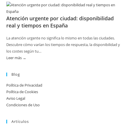
Disponibilidad
por
Atención urgente por ciudad: disponibilidad
temporada
real y tiempos en España
en
servicios
La atención urgente no significa lo mismo en todas las ciudades.
de
Descubre cómo varían los tiempos de respuesta, la disponibilidad y
calderas:
los costes según tu…
guía
Leer más →
:
práctica
Atención
urgente
Blog
por
Política de Privacidad
ciudad:
Política de Cookies
disponibilidad
Aviso Legal
real
Condiciones de Uso
y
tiempos
Artículos
en