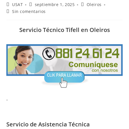
Autor
Publicación
Categoría
USAT
septiembre 1, 2025
Oleiros
de
de
de
Comentarios
Sin comentarios
la
la
la
de
entrada:
entrada:
entrada:
la
entrada:
Servicio Técnico Tifell en Oleiros
Servicio de
Asistencia Técnica