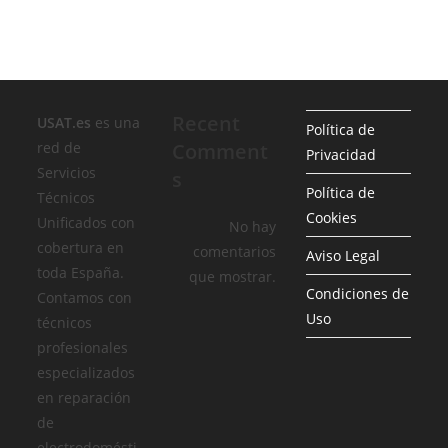
Recent
USAT.es
es una
Política de
red de
Comment
Privacidad
Servicios
s
Política de
Técnicos
Cookies
Unificados con
No hay
cobertura en
comentarios
Aviso Legal
toda España.
que mostrar.
Condiciones de
Contamos con
Uso
técnicos
profesionales
especializados
en reparación
de
electrodomésti