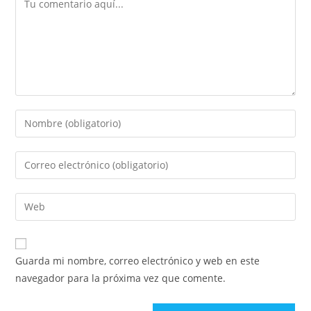
Introduce
tu
nombre
Introduce
o
tu
nombre
dirección
Introduce
de
de
la
usuario
correo
URL
para
electrónico
de
comentar
Guarda mi nombre, correo electrónico y web en este
para
tu
navegador para la próxima vez que comente.
comentar
web
(opcional)