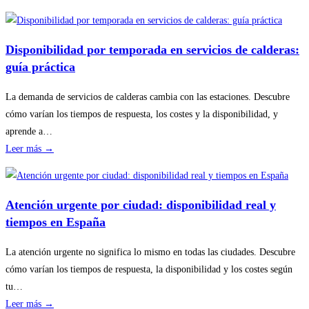
Cómo
planificar
revisiones
Disponibilidad por temporada en servicios de calderas:
básicas
guía práctica
del
hogar
La demanda de servicios de calderas cambia con las estaciones. Descubre
sin
cómo varían los tiempos de respuesta, los costes y la disponibilidad, y
riesgos
aprende a…
:
Leer más →
Disponibilidad
por
temporada
Atención urgente por ciudad: disponibilidad real y
en
tiempos en España
servicios
de
La atención urgente no significa lo mismo en todas las ciudades. Descubre
calderas:
cómo varían los tiempos de respuesta, la disponibilidad y los costes según
guía
tu…
práctica
:
Leer más →