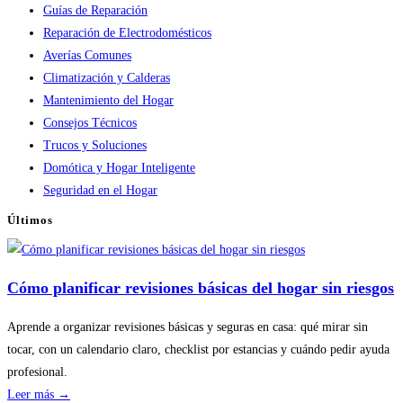
Guías de Reparación
Reparación de Electrodomésticos
Averías Comunes
Climatización y Calderas
Mantenimiento del Hogar
Consejos Técnicos
Trucos y Soluciones
Domótica y Hogar Inteligente
Seguridad en el Hogar
Últimos
Cómo planificar revisiones básicas del hogar sin riesgos
Aprende a organizar revisiones básicas y seguras en casa: qué mirar sin
tocar, con un calendario claro, checklist por estancias y cuándo pedir ayuda
profesional.
:
Leer más →