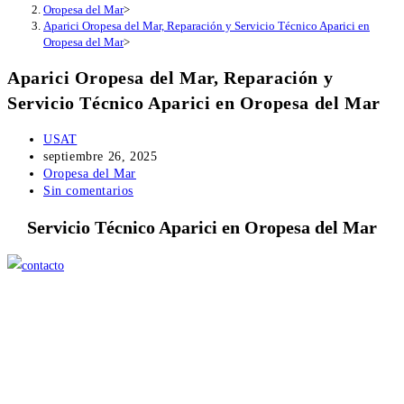
Oropesa del Mar
>
Aparici Oropesa del Mar, Reparación y Servicio Técnico Aparici en
Oropesa del Mar
>
Aparici Oropesa del Mar, Reparación y
Servicio Técnico Aparici en Oropesa del Mar
Autor
USAT
de
Publicación
septiembre 26, 2025
la
de
Categoría
Oropesa del Mar
entrada:
la
de
Comentarios
Sin comentarios
entrada:
la
de
Servicio Técnico Aparici en Oropesa del Mar
entrada:
la
entrada: