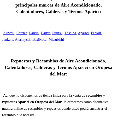
principales marcas de Aire Acondicionado,
Calentadores, Calderas y Termos Aparici:
Airwell
,
Carrier
,
Daikin
,
Daitsu
,
Fujitsu
,
Toshiba
,
Aparici
,
Ferroli
,
Junkers
,
Atermycal
,
BaxiRoca
,
Mitsubishi
Repuestos y Recambios de Aire Acondicionado,
Calentadores, Calderas y Termos Aparici en Oropesa
del Mar:
Aunque no disponemos de tienda física para la venta de
recambios y
repuestos Aparici en Oropesa del Mar
, le ofrecemos como alternativa
nuestra online de recambios y repuestos donde usted podrá encontrar el
recambio que necesita.