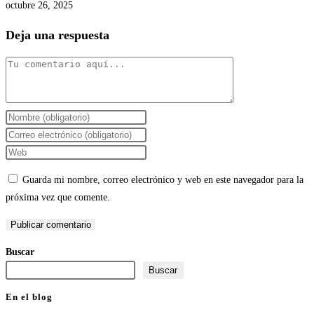
octubre 26, 2025
Deja una respuesta
Comentario
Introduce
tu
Introduce
nombre
tu
Introduce
o
dirección
la
Guarda mi nombre, correo electrónico y web en este navegador para la
nombre
de
URL
próxima vez que comente.
de
correo
de
usuario
electrónico
tu
para
para
web
Buscar
comentar
comentar
(opcional)
Buscar
En el blog