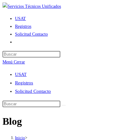
Ir
al
USAT
contenido
Registros
Solicitud Contacto
Alternar
búsqueda
de
Menú
Cerrar
la
web
USAT
Registros
Solicitud Contacto
Blog
Inicio
>