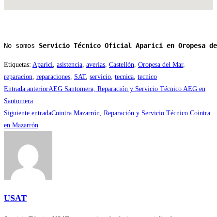
No somos 
Servicio Técnico Oficial Aparici en Oropesa de
Etiquetas
:
Aparici
,
asistencia
,
averias
,
Castellón
,
Oropesa del Mar
,
reparacion
,
reparaciones
,
SAT
,
servicio
,
tecnica
,
tecnico
Leer
Entrada anterior
AEG Santomera, Reparación y Servicio Técnico AEG en
más
Santomera
Siguiente entrada
Cointra Mazarrón, Reparación y Servicio Técnico Cointra
artículos
en Mazarrón
USAT