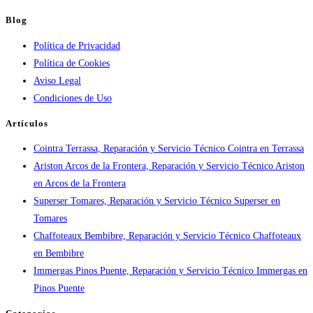
Atención
Blog
urgente
Política de Privacidad
por
Política de Cookies
ciudad:
Aviso Legal
disponibilidad
Condiciones de Uso
real
y
Artículos
tiempos
Cointra Terrassa, Reparación y Servicio Técnico Cointra en Terrassa
en
Ariston Arcos de la Frontera, Reparación y Servicio Técnico Ariston
España
en Arcos de la Frontera
Superser Tomares, Reparación y Servicio Técnico Superser en
Tomares
Chaffoteaux Bembibre, Reparación y Servicio Técnico Chaffoteaux
en Bembibre
Immergas Pinos Puente, Reparación y Servicio Técnico Immergas en
Pinos Puente