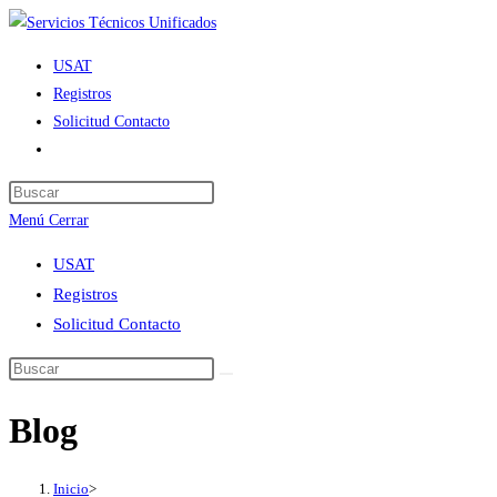
Ir
al
USAT
contenido
Registros
Solicitud Contacto
Alternar
búsqueda
de
Menú
Cerrar
la
web
USAT
Registros
Solicitud Contacto
Blog
Inicio
>