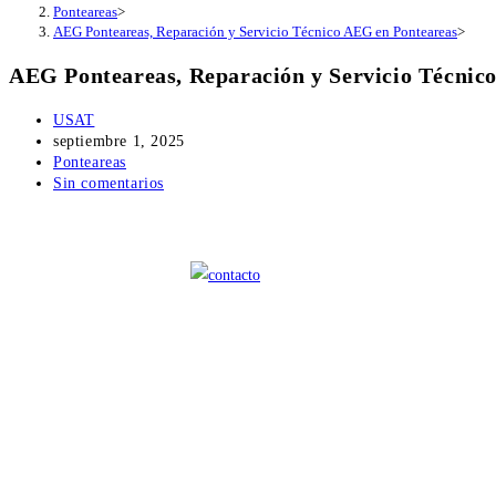
Ponteareas
>
AEG Ponteareas, Reparación y Servicio Técnico AEG en Ponteareas
>
AEG Ponteareas, Reparación y Servicio Técnic
Autor
USAT
de
Publicación
septiembre 1, 2025
la
de
Categoría
Ponteareas
entrada:
la
de
Comentarios
Sin comentarios
entrada:
la
de
entrada:
la
entrada: