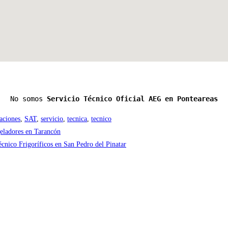
No somos 
Servicio Técnico Oficial AEG en Ponteareas
aciones
,
SAT
,
servicio
,
tecnica
,
tecnico
eladores en Tarancón
écnico Frigoríficos en San Pedro del Pinatar