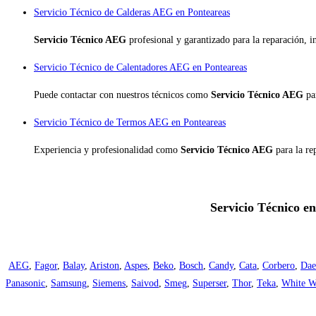
Servicio Técnico de Calderas AEG en Ponteareas
Servicio Técnico AEG
profesional y garantizado para la reparación, 
Servicio Técnico de Calentadores AEG en Ponteareas
Puede contactar con nuestros técnicos como
Servicio Técnico AEG
pa
Servicio Técnico de Termos AEG en Ponteareas
Experiencia y profesionalidad como
Servicio Técnico AEG
para la r
Servicio Técnico en
AEG
,
Fagor
,
Balay
,
Ariston
,
Aspes
,
Beko
,
Bosch
,
Candy
,
Cata
,
Corbero
,
Da
Panasonic
,
Samsung
,
Siemens
,
Saivod
,
Smeg
,
Superser
,
Thor
,
Teka
,
White W