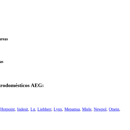
areas
as
ectrodomésticos AEG:
,
Hotpoint
,
Indesit
,
Lg
,
Liebherr
,
Lynx
,
Mepamsa
,
Miele
,
Newpol
,
Otsein
,