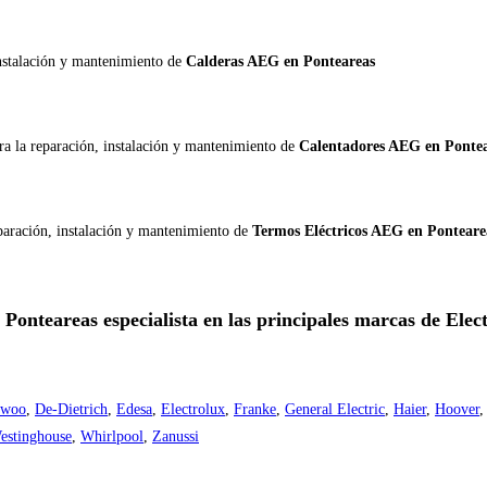
instalación y mantenimiento de
Calderas AEG en Ponteareas
ra la reparación, instalación y mantenimiento de
Calentadores AEG en Ponte
eparación, instalación y mantenimiento de
Termos Eléctricos AEG en Ponteare
 Ponteareas especialista en las principales marcas de El
ewoo
,
De-Dietrich
,
Edesa
,
Electrolux
,
Franke
,
General Electric
,
Haier
,
Hoover
estinghouse
,
Whirlpool
,
Zanussi