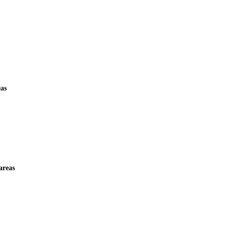
as
areas