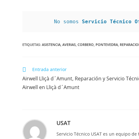
No somos 
Servicio Técnico O
ETIQUETAS
:
ASISTENCIA
,
AVERIAS
,
CORBERO
,
PONTEVEDRA
,
REPARACI
Leer
Entrada anterior
más
Airwell Lliçà d´Amunt, Reparación y Servicio Técn
artículos
Airwell en Lliçà d´Amunt
USAT
Servicio Técnico USAT es un equipo de 