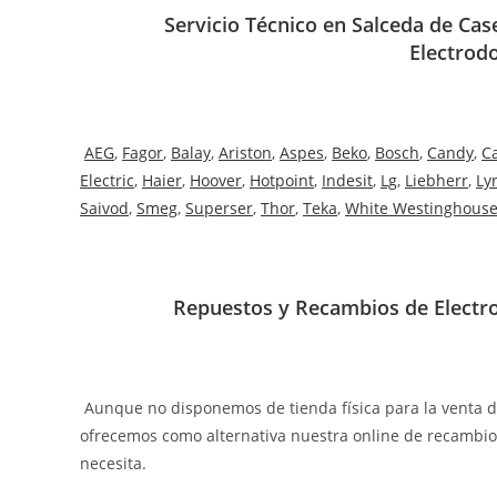
Servicio Técnico en Salceda de Case
Electrod
AEG
,
Fagor
,
Balay
,
Ariston
,
Aspes
,
Beko
,
Bosch
,
Candy
,
C
Electric
,
Haier
,
Hoover
,
Hotpoint
,
Indesit
,
Lg
,
Liebherr
,
Ly
Saivod
,
Smeg
,
Superser
,
Thor
,
Teka
,
White Westinghous
Repuestos y Recambios de Electro
Aunque no disponemos de tienda física para la venta 
ofrecemos como alternativa nuestra online de recambi
necesita.