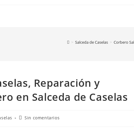
>
Salceda de Caselas
>
Corbero Sal
selas, Reparación y
ero en Salceda de Caselas
Comentarios
aselas
Sin comentarios
de
la