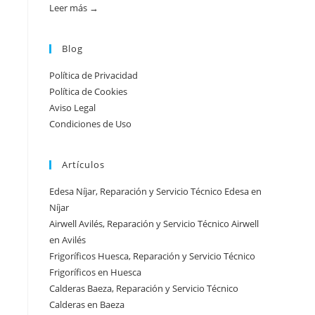
práctica
Leer más →
:
Atención
urgente
Blog
por
Política de Privacidad
ciudad:
Política de Cookies
disponibilidad
Aviso Legal
real
Condiciones de Uso
y
tiempos
Artículos
en
España
Edesa Níjar, Reparación y Servicio Técnico Edesa en
Níjar
Airwell Avilés, Reparación y Servicio Técnico Airwell
en Avilés
Frigoríficos Huesca, Reparación y Servicio Técnico
Frigoríficos en Huesca
Calderas Baeza, Reparación y Servicio Técnico
Calderas en Baeza