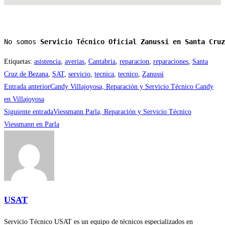
No somos 
Servicio Técnico Oficial Zanussi en Santa Cruz
Etiquetas
:
asistencia
,
averias
,
Cantabria
,
reparacion
,
reparaciones
,
Santa
Cruz de Bezana
,
SAT
,
servicio
,
tecnica
,
tecnico
,
Zanussi
Leer
Entrada anterior
Candy Villajoyosa, Reparación y Servicio Técnico Candy
más
en Villajoyosa
Siguiente entrada
Viessmann Parla, Reparación y Servicio Técnico
artículos
Viessmann en Parla
USAT
Servicio Técnico USAT es un equipo de técnicos especializados en