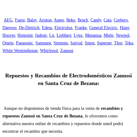
AEG
,
Fagor
,
Balay
,
Ariston
,
Aspes
,
Beko
,
Bosch
,
Candy
,
Cata
,
Corbero
,
Daewoo
,
De-Dietrich
,
Edesa
,
Electrolux
,
Franke
,
General Electric
,
Haier
,
Hoover
,
Hotpoint
,
Indesit
,
Lg
,
Liebherr
,
Lynx
,
Mepamsa
,
Miele
,
Newpol
,
Otsein
,
Panasonic
,
Samsung
,
Siemens
,
Saivod
,
Smeg
,
Superser
,
Thor
,
Teka
,
White Westinghouse
,
Whirlpool
,
Zanussi
Repuestos y Recambios de Electrodomésticos Zanussi
en Santa Cruz de Bezana:
Aunque no disponemos de tienda física para la venta de
recambios y
repuestos Zanussi en Santa Cruz de Bezana
, le ofrecemos como
alternativa nuestra online de recambios y repuestos donde usted podrá
encontrar el recambio que necesita.