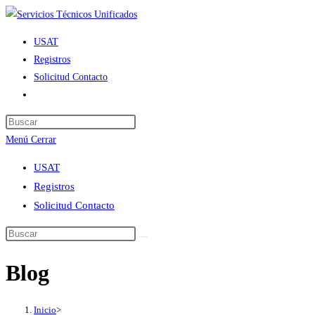
Ir
al
USAT
contenido
Registros
Solicitud Contacto
Alternar
búsqueda
de
Menú
Cerrar
la
web
USAT
Registros
Solicitud Contacto
Blog
Inicio
>