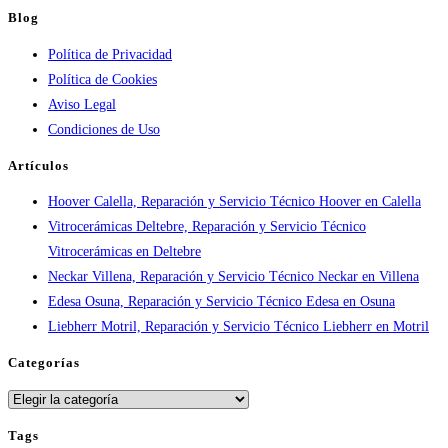
Atención
Blog
urgente
Política de Privacidad
por
Política de Cookies
ciudad:
Aviso Legal
disponibilidad
Condiciones de Uso
real
y
Artículos
tiempos
Hoover Calella, Reparación y Servicio Técnico Hoover en Calella
en
Vitrocerámicas Deltebre, Reparación y Servicio Técnico
España
Vitrocerámicas en Deltebre
Neckar Villena, Reparación y Servicio Técnico Neckar en Villena
Edesa Osuna, Reparación y Servicio Técnico Edesa en Osuna
Liebherr Motril, Reparación y Servicio Técnico Liebherr en Motril
Categorías
Categorías
Tags