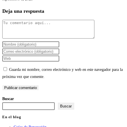
Deja una respuesta
Comentario
Introduce
tu
Introduce
nombre
tu
Introduce
o
dirección
la
Guarda mi nombre, correo electrónico y web en este navegador para la
nombre
de
URL
próxima vez que comente.
de
correo
de
usuario
electrónico
tu
para
para
web
Buscar
comentar
comentar
(opcional)
Buscar
En el blog