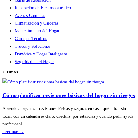
Guías de Reparación
Reparación de Electrodomésticos
Averías Comunes
Climatización y Calderas
Mantenimiento del Hogar
Consejos Técnicos
Trucos y Soluciones
Domótica y Hogar Inteligente
Seguridad en el Hogar
Últimos
Cómo planificar revisiones básicas del hogar sin riesgos
Aprende a organizar revisiones básicas y seguras en casa: qué mirar sin
tocar, con un calendario claro, checklist por estancias y cuándo pedir ayuda
profesional.
:
Leer más →