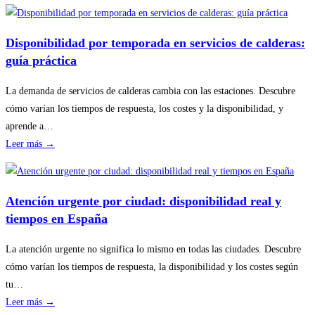
Cómo
planificar
revisiones
Disponibilidad por temporada en servicios de calderas:
básicas
guía práctica
del
hogar
La demanda de servicios de calderas cambia con las estaciones. Descubre
sin
cómo varían los tiempos de respuesta, los costes y la disponibilidad, y
riesgos
aprende a…
:
Leer más →
Disponibilidad
por
temporada
Atención urgente por ciudad: disponibilidad real y
en
tiempos en España
servicios
de
La atención urgente no significa lo mismo en todas las ciudades. Descubre
calderas:
cómo varían los tiempos de respuesta, la disponibilidad y los costes según
guía
tu…
práctica
:
Leer más →