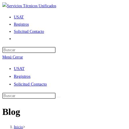
Ir
al
USAT
contenido
Registros
Solicitud Contacto
Alternar
búsqueda
de
Menú
Cerrar
la
web
USAT
Registros
Solicitud Contacto
Blog
Inicio
>