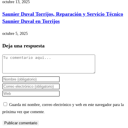
octubre 13, 2025
Saunier Duval Torrijos, Reparación y Servicio Técnico
Saunier Duval en Torrijos
octubre 5, 2025
Deja una respuesta
Comentario
Introduce
tu
Introduce
nombre
tu
Introduce
o
dirección
la
Guarda mi nombre, correo electrónico y web en este navegador para la
nombre
de
URL
próxima vez que comente.
de
correo
de
usuario
electrónico
tu