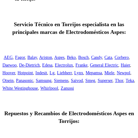
Servicio Técnico en Torrijos especialista en las
principales marcas de Electrodomésticos Aspes:
AEG
,
Fagor
,
Balay
,
Ariston
,
Aspes
,
Beko
,
Bosch
,
Candy
,
Cata
,
Corbero
,
Daewoo
,
De-Dietrich
,
Edesa
,
Electrolux
,
Franke
,
General Electric
,
Haier
,
Hoover
,
Hotpoint
,
Indesit
,
Lg
,
Liebherr
,
Lynx
,
Mepamsa
,
Miele
,
Newpol
,
Otsein
,
Panasonic
,
Samsung
,
Siemens
,
Saivod
,
Smeg
,
Superser
,
Thor
,
Teka
,
White Westinghouse
,
Whirlpool
,
Zanussi
Repuestos y Recambios de Electrodomésticos Aspes en
Torrijos: