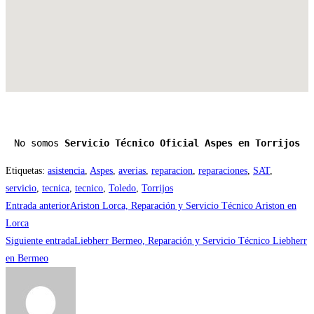
No somos 
Servicio Técnico Oficial Aspes en Torrijos
Etiquetas
:
asistencia
,
Aspes
,
averias
,
reparacion
,
reparaciones
,
SAT
,
servicio
,
tecnica
,
tecnico
,
Toledo
,
Torrijos
Leer
Entrada anterior
Ariston Lorca, Reparación y Servicio Técnico Ariston en
más
Lorca
Siguiente entrada
Liebherr Bermeo, Reparación y Servicio Técnico Liebherr
artículos
en Bermeo