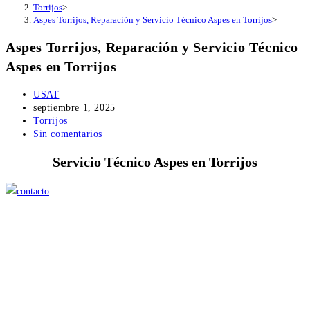
Torrijos
>
Aspes Torrijos, Reparación y Servicio Técnico Aspes en Torrijos
>
Aspes Torrijos, Reparación y Servicio Técnico
Aspes en Torrijos
Autor
USAT
de
Publicación
septiembre 1, 2025
la
de
Categoría
Torrijos
entrada:
la
de
Comentarios
Sin comentarios
entrada:
la
de
Servicio Técnico Aspes en Torrijos
entrada:
la
entrada: