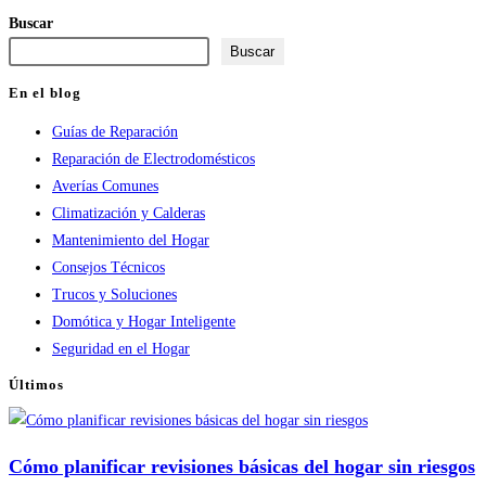
para
para
web
Buscar
comentar
comentar
(opcional)
Buscar
En el blog
Guías de Reparación
Reparación de Electrodomésticos
Averías Comunes
Climatización y Calderas
Mantenimiento del Hogar
Consejos Técnicos
Trucos y Soluciones
Domótica y Hogar Inteligente
Seguridad en el Hogar
Últimos
Cómo planificar revisiones básicas del hogar sin riesgos