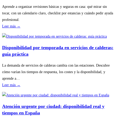
Aprende a organizar revisiones básicas y seguras en casa: qué mirar sin
tocar, con un calendario claro, checklist por estancias y cuándo pedir ayuda
profesional.
:
Leer más →
Cómo
planificar
revisiones
Disponibilidad por temporada en servicios de calderas:
básicas
guía práctica
del
hogar
La demanda de servicios de calderas cambia con las estaciones. Descubre
sin
cómo varían los tiempos de respuesta, los costes y la disponibilidad, y
riesgos
aprende a…
:
Leer más →
Disponibilidad
por
temporada
Atención urgente por ciudad: disponibilidad real y
en
tiempos en España