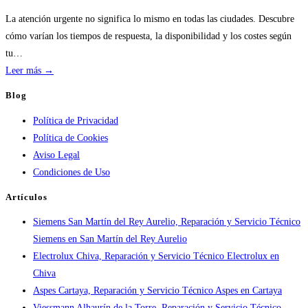
servicios
de
La atención urgente no significa lo mismo en todas las ciudades. Descubre
calderas:
cómo varían los tiempos de respuesta, la disponibilidad y los costes según
guía
tu…
práctica
:
Leer más →
Atención
Blog
urgente
Política de Privacidad
por
Política de Cookies
ciudad:
Aviso Legal
disponibilidad
Condiciones de Uso
real
y
Artículos
tiempos
Siemens San Martín del Rey Aurelio, Reparación y Servicio Técnico
en
Siemens en San Martín del Rey Aurelio
España
Electrolux Chiva, Reparación y Servicio Técnico Electrolux en
Chiva
Aspes Cartaya, Reparación y Servicio Técnico Aspes en Cartaya
Viessmann Alhaurín de la Torre, Reparación y Servicio Técnico