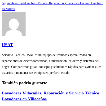
Siguiente entrada
Liebherr Villava, Reparación y Servicio Técnico Liebherr
artículos
en Villava
USAT
Servicio Técnico USAT es un equipo de técnicos especializados en
reparaciones de electrodomésticos, climatización, calderas y sistemas del
hogar. Compartimos guías, consejos y soluciones rápidas para ayudar a los
usuarios a mantener sus equipos en perfecto estado.
También podría gustarte
Lavadoras Villacañas, Reparación y Servicio Técnico
Lavadoras en Villacañas