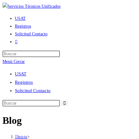
Ir
al
USAT
contenido
Registros
Solicitud Contacto
Alternar
búsqueda
de
Menú
Cerrar
la
web
USAT
Registros
Solicitud Contacto
Blog
Inicio
>