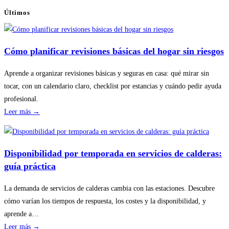
Últimos
Cómo planificar revisiones básicas del hogar sin riesgos
Aprende a organizar revisiones básicas y seguras en casa: qué mirar sin
tocar, con un calendario claro, checklist por estancias y cuándo pedir ayuda
profesional.
:
Leer más →
Cómo
planificar
revisiones
Disponibilidad por temporada en servicios de calderas:
básicas
guía práctica
del
hogar
La demanda de servicios de calderas cambia con las estaciones. Descubre
sin
cómo varían los tiempos de respuesta, los costes y la disponibilidad, y
riesgos
aprende a…
:
Leer más →