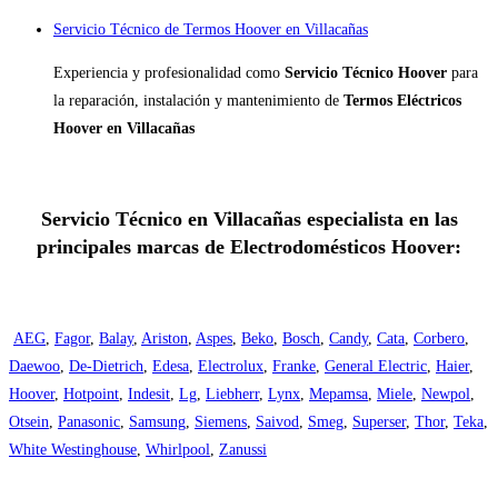
Servicio Técnico de Termos Hoover en Villacañas
Experiencia y profesionalidad como
Servicio Técnico Hoover
para
la reparación, instalación y mantenimiento de
Termos Eléctricos
Hoover en Villacañas
Servicio Técnico en Villacañas especialista en las
principales marcas de Electrodomésticos Hoover:
AEG
,
Fagor
,
Balay
,
Ariston
,
Aspes
,
Beko
,
Bosch
,
Candy
,
Cata
,
Corbero
,
Daewoo
,
De-Dietrich
,
Edesa
,
Electrolux
,
Franke
,
General Electric
,
Haier
,
Hoover
,
Hotpoint
,
Indesit
,
Lg
,
Liebherr
,
Lynx
,
Mepamsa
,
Miele
,
Newpol
,
Otsein
,
Panasonic
,
Samsung
,
Siemens
,
Saivod
,
Smeg
,
Superser
,
Thor
,
Teka
,
White Westinghouse
,
Whirlpool
,
Zanussi