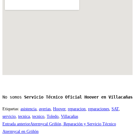
No somos 
Servicio Técnico Oficial Hoover en Villacañas
Etiquetas
:
asistencia
,
averias
,
Hoover
,
reparacion
,
reparaciones
,
SAT
,
servicio
,
tecnica
,
tecnico
,
Toledo
,
Villacañas
Leer
Entrada anterior
Atermycal Griñón, Reparación y Servicio Técnico
más
Atermycal en Griñón