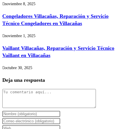
noviembre 8, 2025
Congeladores Villacañas, Reparación y Servicio
Técnico Congeladores en Villacañas
noviembre 1, 2025
Vaillant Villacañas, Reparación y Servicio Técnico
Vaillant en Villacañas
octubre 30, 2025
Deja una respuesta
Comentario
Introduce
tu
Introduce
nombre
tu
Introduce