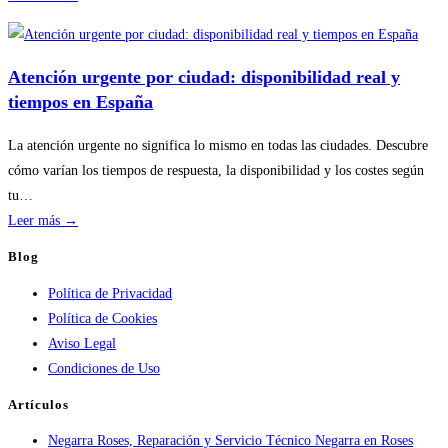
Disponibilidad
por
temporada
Atención urgente por ciudad: disponibilidad real y
en
tiempos en España
servicios
de
La atención urgente no significa lo mismo en todas las ciudades. Descubre
calderas:
cómo varían los tiempos de respuesta, la disponibilidad y los costes según
guía
tu…
práctica
:
Leer más →
Atención
Blog
urgente
Política de Privacidad
por
Política de Cookies
ciudad:
Aviso Legal
disponibilidad
Condiciones de Uso
real
y
Artículos
tiempos
Negarra Roses, Reparación y Servicio Técnico Negarra en Roses
en