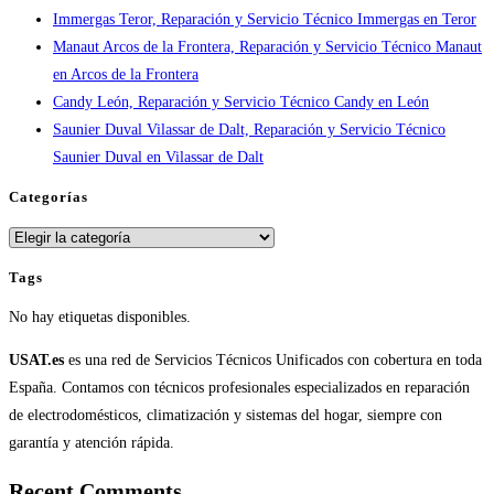
Immergas Teror, Reparación y Servicio Técnico Immergas en Teror
España
Manaut Arcos de la Frontera, Reparación y Servicio Técnico Manaut
en Arcos de la Frontera
Candy León, Reparación y Servicio Técnico Candy en León
Saunier Duval Vilassar de Dalt, Reparación y Servicio Técnico
Saunier Duval en Vilassar de Dalt
Categorías
Categorías
Tags
No hay etiquetas disponibles.
USAT.es
es una red de Servicios Técnicos Unificados con cobertura en toda
España. Contamos con técnicos profesionales especializados en reparación
de electrodomésticos, climatización y sistemas del hogar, siempre con
garantía y atención rápida.
Recent Comments