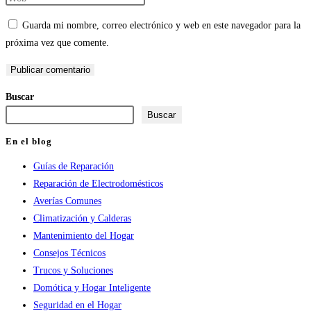
o
dirección
la
Guarda mi nombre, correo electrónico y web en este navegador para la
nombre
de
URL
próxima vez que comente.
de
correo
de
usuario
electrónico
tu
para
para
web
Buscar
comentar
comentar
(opcional)
Buscar
En el blog
Guías de Reparación
Reparación de Electrodomésticos
Averías Comunes
Climatización y Calderas
Mantenimiento del Hogar
Consejos Técnicos
Trucos y Soluciones
Domótica y Hogar Inteligente
Seguridad en el Hogar