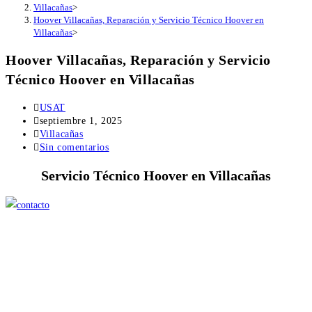
Villacañas
>
Hoover Villacañas, Reparación y Servicio Técnico Hoover en
Villacañas
>
Hoover Villacañas, Reparación y Servicio
Técnico Hoover en Villacañas
Autor
USAT
de
Publicación
septiembre 1, 2025
la
de
Categoría
Villacañas
entrada:
la
de
Comentarios
Sin comentarios
entrada:
la
de
Servicio Técnico Hoover en Villacañas
entrada:
la
entrada: