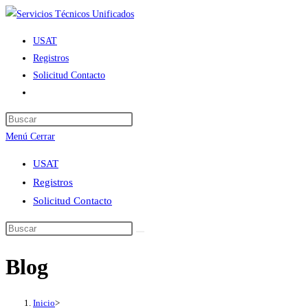
Ir
al
USAT
contenido
Registros
Solicitud Contacto
Alternar
búsqueda
de
Menú
Cerrar
la
web
USAT
Registros
Solicitud Contacto
Blog
Inicio
>