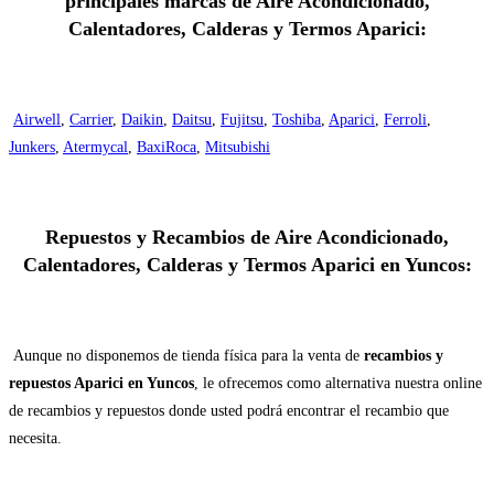
principales marcas de Aire Acondicionado,
Calentadores, Calderas y Termos Aparici:
Airwell
,
Carrier
,
Daikin
,
Daitsu
,
Fujitsu
,
Toshiba
,
Aparici
,
Ferroli
,
Junkers
,
Atermycal
,
BaxiRoca
,
Mitsubishi
Repuestos y Recambios de Aire Acondicionado,
Calentadores, Calderas y Termos Aparici en Yuncos:
Aunque no disponemos de tienda física para la venta de
recambios y
repuestos Aparici en Yuncos
, le ofrecemos como alternativa nuestra online
de recambios y repuestos donde usted podrá encontrar el recambio que
necesita.