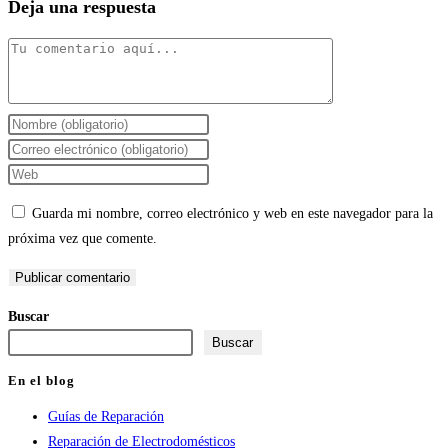
Deja una respuesta
Comentario
Introduce
tu
Introduce
nombre
tu
Introduce
o
dirección
la
Guarda mi nombre, correo electrónico y web en este navegador para la
nombre
de
URL
próxima vez que comente.
de
correo
de
usuario
electrónico
tu
para
para
web
Buscar
comentar
comentar
(opcional)
Buscar
En el blog
Guías de Reparación
Reparación de Electrodomésticos