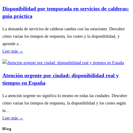
revisiones
Disponibilidad por temporada en servicios de calderas:
básicas
guía práctica
del
hogar
La demanda de servicios de calderas cambia con las estaciones. Descubre
sin
cómo varían los tiempos de respuesta, los costes y la disponibilidad, y
riesgos
aprende a…
:
Leer más →
Disponibilidad
por
temporada
Atención urgente por ciudad: disponibilidad real y
en
tiempos en España
servicios
de
La atención urgente no significa lo mismo en todas las ciudades. Descubre
calderas:
cómo varían los tiempos de respuesta, la disponibilidad y los costes según
guía
tu…
práctica
:
Leer más →
Atención
Blog
urgente