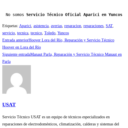
No somos 
Servicio Técnico Oficial Aparici en Yuncos
Etiquetas
:
Aparici
,
asistencia
,
averias
,
reparacion
,
reparaciones
,
SAT
,
servicio
,
tecnica
,
tecnico
,
Toledo
,
Yuncos
Leer
Entrada anterior
Hoover Lora del Río, Reparación y Servicio Técnico
más
Hoover en Lora del Río
Siguiente entrada
Manaut Parla, Reparación y Servicio Técnico Manaut en
artículos
Parla
USAT
Servicio Técnico USAT es un equipo de técnicos especializados en
reparaciones de electrodomésticos, climatización, calderas y sistemas del