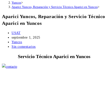
Yuncos
>
Aparici Yuncos, Reparación y Servicio Técnico Aparici en Yuncos
>
Aparici Yuncos, Reparación y Servicio Técnico
Aparici en Yuncos
Autor
USAT
de
Publicación
septiembre 1, 2025
la
de
Categoría
Yuncos
entrada:
la
de
Comentarios
Sin comentarios
entrada:
la
de
Servicio Técnico Aparici en Yuncos
entrada:
la
entrada: