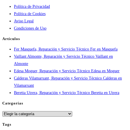
Política de Privacidad
por
Política de Cookies
ciudad:
Aviso Legal
disponibilidad
Condiciones de Uso
real
y
Artículos
tiempos
Fer Masquefa, Reparación y Servicio Técnico Fer en Masquefa
en
Vaillant Almonte, Reparación y Servicio Técnico Vaillant en
España
Almonte
Edesa Moguer, Reparación y Servicio Técnico Edesa en Moguer
Calderas Vilamarxant, Reparación y Servicio Técnico Calderas en
Vilamarxant
Beretta Utrera, Reparación y Servicio Técnico Beretta en Utrera
Categorías
Categorías
Tags