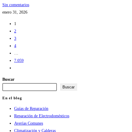
Sin comentarios
enero 31, 2026
1
2
3
4
…
7.059
Ir
a
Buscar
la
Buscar
página
siguiente
En el blog
Guías de Reparación
Reparación de Electrodomésticos
Averías Comunes
Climatización y Calderas