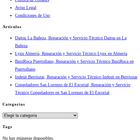
ciudad:
Aviso Legal
disponibilidad
Condiciones de Uso
real
y
Artículos
tiempos
Daitsu La Bañeza, Reparación y Servicio Técnico Daitsu en La
en
Bañeza
España
Lynx Almería, Reparación y Servicio Técnico Lynx en Almería
BaxiRoca Puertollano, Reparación y Servicio Técnico BaxiRoca en
Puertollano
Indesit Berriozar, Reparación y Servicio Técnico Indesit en Berriozar
Congeladores San Lorenzo de El Escorial, Reparación y Servicio
Técnico Congeladores en San Lorenzo de El Escorial
Categorías
Categorías
Tags
No hay etiquetas disponibles.