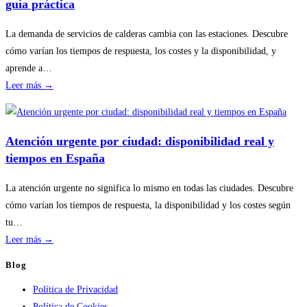
guía práctica
del
hogar
La demanda de servicios de calderas cambia con las estaciones. Descubre
sin
cómo varían los tiempos de respuesta, los costes y la disponibilidad, y
riesgos
aprende a…
:
Leer más →
Disponibilidad
por
temporada
Atención urgente por ciudad: disponibilidad real y
en
tiempos en España
servicios
de
La atención urgente no significa lo mismo en todas las ciudades. Descubre
calderas:
cómo varían los tiempos de respuesta, la disponibilidad y los costes según
guía
tu…
práctica
:
Leer más →
Atención
Blog
urgente
Política de Privacidad
por
Política de Cookies