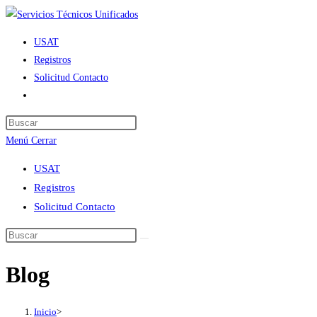
Ir
al
USAT
contenido
Registros
Solicitud Contacto
Alternar
búsqueda
de
Menú
Cerrar
la
web
USAT
Registros
Solicitud Contacto
Blog
Inicio
>