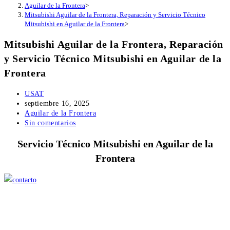
Aguilar de la Frontera
>
Mitsubishi Aguilar de la Frontera, Reparación y Servicio Técnico
Mitsubishi en Aguilar de la Frontera
>
Mitsubishi Aguilar de la Frontera, Reparación
y Servicio Técnico Mitsubishi en Aguilar de la
Frontera
Autor
USAT
de
Publicación
septiembre 16, 2025
la
de
Categoría
Aguilar de la Frontera
entrada:
la
de
Comentarios
Sin comentarios
entrada:
la
de
Servicio Técnico Mitsubishi en Aguilar de la
entrada:
la
entrada:
Frontera