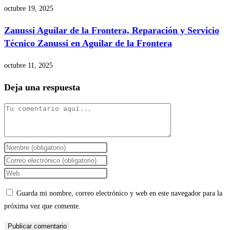
octubre 19, 2025
Zanussi Aguilar de la Frontera, Reparación y Servicio
Técnico Zanussi en Aguilar de la Frontera
octubre 11, 2025
Deja una respuesta
Comentario
Introduce
tu
Introduce
nombre
tu
Introduce
o
dirección
la
Guarda mi nombre, correo electrónico y web en este navegador para la
nombre
de
URL
próxima vez que comente.
de
correo
de
usuario
electrónico
tu