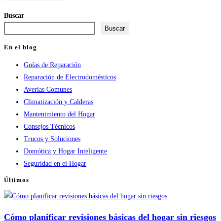
para
para
web
Buscar
comentar
comentar
(opcional)
Buscar
En el blog
Guías de Reparación
Reparación de Electrodomésticos
Averías Comunes
Climatización y Calderas
Mantenimiento del Hogar
Consejos Técnicos
Trucos y Soluciones
Domótica y Hogar Inteligente
Seguridad en el Hogar
Últimos
Cómo planificar revisiones básicas del hogar sin riesgos