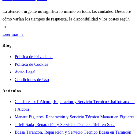
servicios
de
La atención urgente no significa lo mismo en todas las ciudades. Descubre
calderas:
cómo varían los tiempos de respuesta, la disponibilidad y los costes según
guía
tu…
práctica
:
Leer más →
Atención
Blog
urgente
Política de Privacidad
por
Política de Cookies
ciudad:
Aviso Legal
disponibilidad
Condiciones de Uso
real
y
Artículos
tiempos
Chaffoteaux l´Alcora, Reparación y Servicio Técnico Chaffoteaux en
en
l´Alcora
España
Manaut Figueres, Reparación y Servicio Técnico Manaut en Figueres
Tifell Sada, Reparación y Servicio Técnico Tifell en Sada
Edesa Tarancón, Reparación y Servicio Técnico Edesa en Tarancón