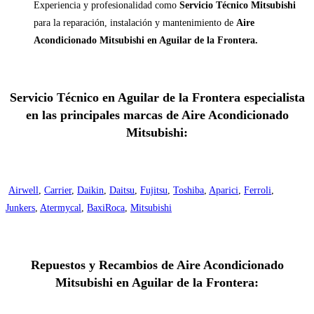
Experiencia y profesionalidad como
Servicio Técnico Mitsubishi
para la reparación, instalación y mantenimiento de
Aire
Acondicionado Mitsubishi en Aguilar de la Frontera.
Servicio Técnico en Aguilar de la Frontera especialista
en las principales marcas de Aire Acondicionado
Mitsubishi:
Airwell
,
Carrier
,
Daikin
,
Daitsu
,
Fujitsu
,
Toshiba
,
Aparici
,
Ferroli
,
Junkers
,
Atermycal
,
BaxiRoca
,
Mitsubishi
Repuestos y Recambios de Aire Acondicionado
Mitsubishi en Aguilar de la Frontera: