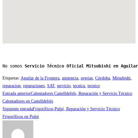
No somos 
Servicio Técnico Oficial Mitsubishi en Aguilar
Etiquetas
:
Aguilar de la Frontera
,
asistencia
,
averias
,
Córdoba
,
Mitsubishi
,
reparacion
,
reparaciones
,
SAT
,
servicio
,
tecnica
,
tecnico
Leer
Entrada anterior
Calentadores Castelldefels, Reparación y Servicio Técnico
más
Calentadores en Castelldefels
Siguiente entrada
Frigoríficos Pulpí, Reparación y Servicio Técnico
artículos
Frigoríficos en Pulpí