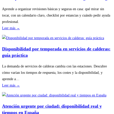
Aprende a organizar revisiones básicas y seguras en casa: qué mirar sin
tocar, con un calendario claro, checklist por estancias y cuándo pedir ayuda
profesional.
:
Leer más →
Cómo
planificar
revisiones
Disponibilidad por temporada en servicios de calderas:
básicas
guía práctica
del
hogar
La demanda de servicios de calderas cambia con las estaciones. Descubre
sin
cómo varían los tiempos de respuesta, los costes y la disponibilidad, y
riesgos
aprende a…
:
Leer más →
Disponibilidad
por
temporada
Atención urgente por ciudad: disponibilidad real y
en
tiempos en España