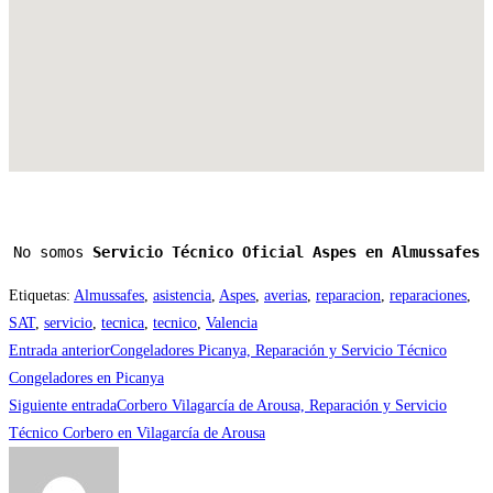
No somos 
Servicio Técnico Oficial Aspes en Almussafes
Etiquetas
:
Almussafes
,
asistencia
,
Aspes
,
averias
,
reparacion
,
reparaciones
,
SAT
,
servicio
,
tecnica
,
tecnico
,
Valencia
Leer
Entrada anterior
Congeladores Picanya, Reparación y Servicio Técnico
más
Congeladores en Picanya
Siguiente entrada
Corbero Vilagarcía de Arousa, Reparación y Servicio
artículos
Técnico Corbero en Vilagarcía de Arousa