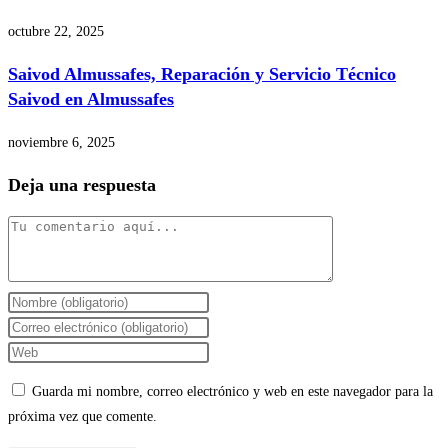
octubre 22, 2025
Saivod Almussafes, Reparación y Servicio Técnico
Saivod en Almussafes
noviembre 6, 2025
Deja una respuesta
Comentario
Introduce
tu
Introduce
nombre
tu
Introduce
o
dirección
la
Guarda mi nombre, correo electrónico y web en este navegador para la
nombre
de
URL
próxima vez que comente.
de
correo
de