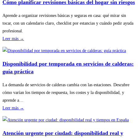
Cómo planificar revisiones básicas del hogar sin riesgos
Aprende a organizar revisiones básicas y seguras en casa: qué mirar sin
tocar, con un calendario claro, checklist por estancias y cuándo pedir ayuda
profesional.
:
Leer más →
Cómo
planificar
revisiones
Disponibilidad por temporada en servicios de calderas:
básicas
guía práctica
del
hogar
La demanda de servicios de calderas cambia con las estaciones. Descubre
sin
cómo varían los tiempos de respuesta, los costes y la disponibilidad, y
riesgos
aprende a…
:
Leer más →
Disponibilidad
por
temporada
Atención urgente por ciudad: disponibilidad real y