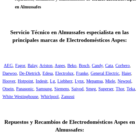
en Almussafes
Servicio Técnico en Almussafes especialista en las
principales marcas de Electrodomésticos Aspes:
AEG
,
Fagor
,
Balay
,
Ariston
,
Aspes
,
Beko
,
Bosch
,
Candy
,
Cata
,
Corbero
,
Daewoo
,
De-Dietrich
,
Edesa
,
Electrolux
,
Franke
,
General Electric
,
Haier
,
Hoover
,
Hotpoint
,
Indesit
,
Lg
,
Liebherr
,
Lynx
,
Mepamsa
,
Miele
,
Newpol
,
Otsein
,
Panasonic
,
Samsung
,
Siemens
,
Saivod
,
Smeg
,
Superser
,
Thor
,
Teka
,
White Westinghouse
,
Whirlpool
,
Zanussi
Repuestos y Recambios de Electrodomésticos Aspes en
Almussafes: