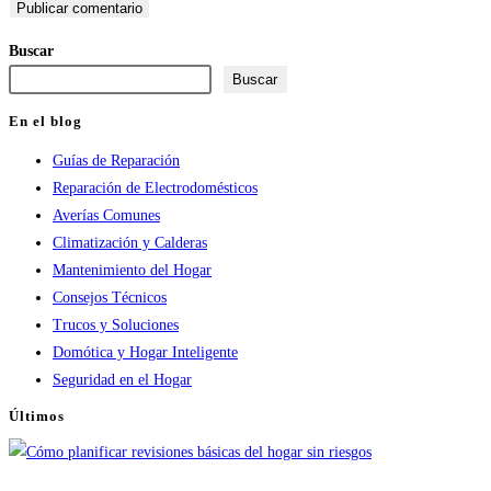
usuario
electrónico
tu
para
para
web
Buscar
comentar
comentar
(opcional)
Buscar
En el blog
Guías de Reparación
Reparación de Electrodomésticos
Averías Comunes
Climatización y Calderas
Mantenimiento del Hogar
Consejos Técnicos
Trucos y Soluciones
Domótica y Hogar Inteligente
Seguridad en el Hogar
Últimos