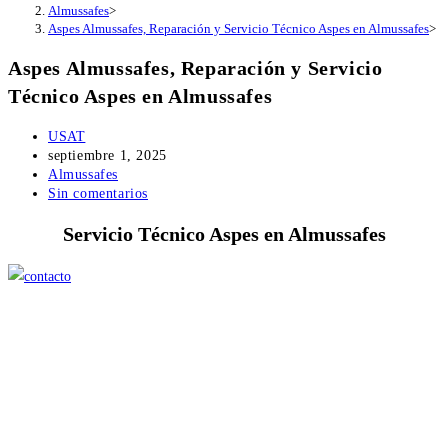
Almussafes
>
Aspes Almussafes, Reparación y Servicio Técnico Aspes en Almussafes
>
Aspes Almussafes, Reparación y Servicio
Técnico Aspes en Almussafes
Autor
USAT
de
Publicación
septiembre 1, 2025
la
de
Categoría
Almussafes
entrada:
la
de
Comentarios
Sin comentarios
entrada:
la
de
Servicio Técnico Aspes en Almussafes
entrada:
la
entrada: