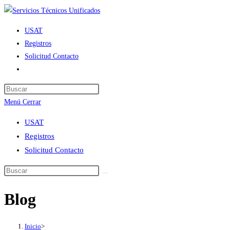
Ir
al
USAT
contenido
Registros
Solicitud Contacto
Alternar
búsqueda
de
Menú
Cerrar
la
web
USAT
Registros
Solicitud Contacto
Blog
Inicio
>