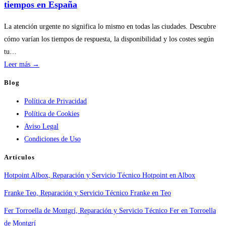
en
tiempos en España
servicios
de
La atención urgente no significa lo mismo en todas las ciudades. Descubre
calderas:
cómo varían los tiempos de respuesta, la disponibilidad y los costes según
guía
tu…
práctica
:
Leer más →
Atención
Blog
urgente
Política de Privacidad
por
Política de Cookies
ciudad:
Aviso Legal
disponibilidad
Condiciones de Uso
real
y
Artículos
tiempos
Hotpoint Albox, Reparación y Servicio Técnico Hotpoint en Albox
en
España
Franke Teo, Reparación y Servicio Técnico Franke en Teo
Fer Torroella de Montgrí, Reparación y Servicio Técnico Fer en Torroella
de Montgrí