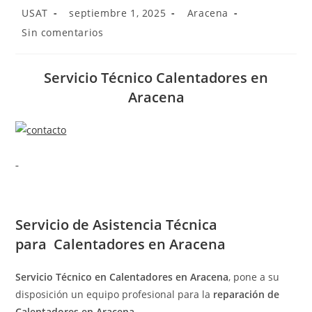
Autor
Publicación
Categoría
USAT
septiembre 1, 2025
Aracena
de
de
de
Comentarios
Sin comentarios
la
la
la
de
entrada:
entrada:
entrada:
la
entrada:
Servicio Técnico Calentadores en
Aracena
Servicio de
Asistencia Técnica
para Calentadores en Aracena
Servicio Técnico en Calentadores en Aracena
, pone a su
disposición un equipo profesional para la
reparación de
Calentadores en Aracena
.