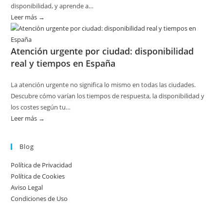
sin
disponibilidad, y aprende a…
riesgos
Leer más →
:
Disponibilidad
por
Atención urgente por ciudad: disponibilidad
temporada
real y tiempos en España
en
servicios
La atención urgente no significa lo mismo en todas las ciudades.
de
Descubre cómo varían los tiempos de respuesta, la disponibilidad y
calderas:
los costes según tu…
guía
Leer más →
:
práctica
Atención
urgente
Blog
por
Política de Privacidad
ciudad:
Política de Cookies
disponibilidad
Aviso Legal
real
Condiciones de Uso
y
tiempos