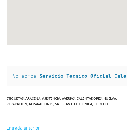
No somos 
Servicio Técnico Oficial Calent
ETIQUETAS
:
ARACENA
,
ASISTENCIA
,
AVERIAS
,
CALENTADORES
,
HUELVA
,
REPARACION
,
REPARACIONES
,
SAT
,
SERVICIO
,
TECNICA
,
TECNICO
Leer
Entrada anterior
más