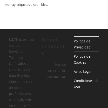
No hay etiquetas disponibles.
Recent
USAT.es
es una
Política de
red de
Comment
Privacidad
Servicios
s
Política de
Técnicos
Cookies
Unificados con
No hay
cobertura en
comentarios
Aviso Legal
toda España.
que mostrar.
Condiciones de
Contamos con
Uso
técnicos
profesionales
especializados
en reparación