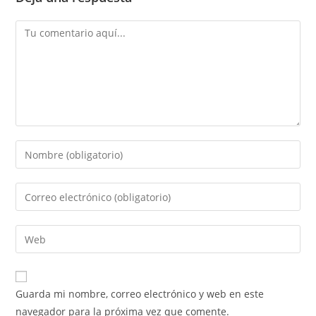
Comentario
Introduce
tu
nombre
Introduce
o
tu
nombre
dirección
Introduce
de
de
la
usuario
correo
URL
para
electrónico
de
comentar
Guarda mi nombre, correo electrónico y web en este
para
tu
navegador para la próxima vez que comente.
comentar