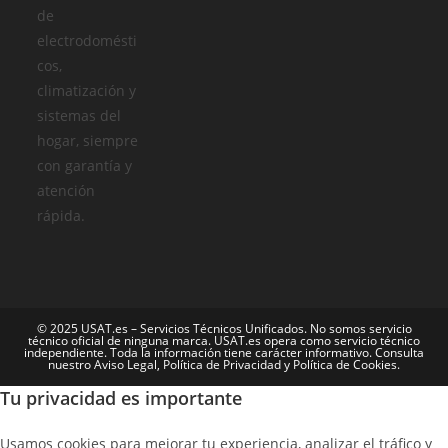
de
electrodomésti
cos,
climatización y
sistemas del
hogar, siempre
con garantía y
atención
rápida.
© 2025 USAT.es – Servicios Técnicos Unificados. No somos servicio
técnico oficial de ninguna marca. USAT.es opera como servicio técnico
independiente. Toda la información tiene carácter informativo. Consulta
nuestro Aviso Legal, Política de Privacidad y Política de Cookies.
Tu privacidad es importante
Usamos cookies para mejorar tu experiencia, analizar el tráfico y