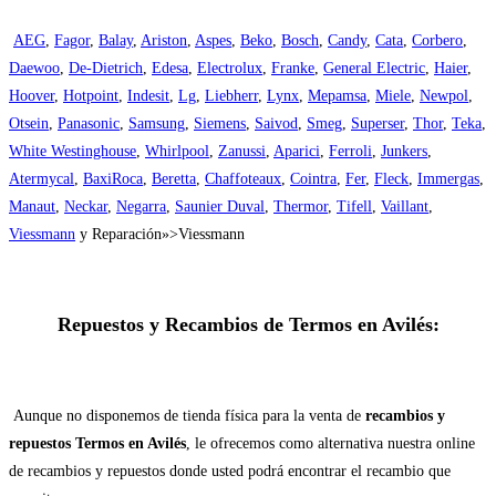
AEG
,
Fagor
,
Balay
,
Ariston
,
Aspes
,
Beko
,
Bosch
,
Candy
,
Cata
,
Corbero
,
Daewoo
,
De-Dietrich
,
Edesa
,
Electrolux
,
Franke
,
General Electric
,
Haier
,
Hoover
,
Hotpoint
,
Indesit
,
Lg
,
Liebherr
,
Lynx
,
Mepamsa
,
Miele
,
Newpol
,
Otsein
,
Panasonic
,
Samsung
,
Siemens
,
Saivod
,
Smeg
,
Superser
,
Thor
,
Teka
,
White Westinghouse
,
Whirlpool
,
Zanussi
,
Aparici
,
Ferroli
,
Junkers
,
Atermycal
,
BaxiRoca
,
Beretta
,
Chaffoteaux
,
Cointra
,
Fer
,
Fleck
,
Immergas
,
Manaut
,
Neckar
,
Negarra
,
Saunier Duval
,
Thermor
,
Tifell
,
Vaillant
,
Viessmann
y Reparación»>Viessmann
Repuestos y Recambios de Termos en Avilés:
Aunque no disponemos de tienda física para la venta de
recambios y
repuestos Termos en Avilés
, le ofrecemos como alternativa nuestra online
de recambios y repuestos donde usted podrá encontrar el recambio que