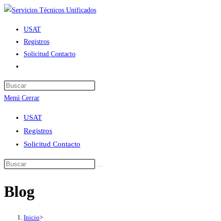
Ir
al
USAT
contenido
Registros
Solicitud Contacto
Alternar
búsqueda
de
Menú
Cerrar
la
web
USAT
Registros
Solicitud Contacto
Blog
Inicio
>