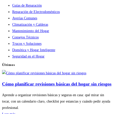
Guías de Reparación
Reparación de Electrodomésticos
Averías Comunes
Climatización y Calderas
Mantenimiento del Hogar
Consejos Técnicos
Trucos y Soluciones
Domótica y Hogar Inteligente
Seguridad en el Hogar
Últimos
Cómo planificar revisiones básicas del hogar sin riesgos
Aprende a organizar revisiones básicas y seguras en casa: qué mirar sin
tocar, con un calendario claro, checklist por estancias y cuándo pedir ayuda
profesional.
: