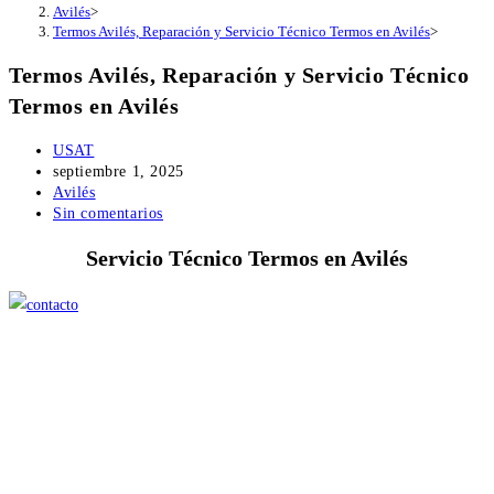
Avilés
>
Termos Avilés, Reparación y Servicio Técnico Termos en Avilés
>
Termos Avilés, Reparación y Servicio Técnico
Termos en Avilés
Autor
USAT
de
Publicación
septiembre 1, 2025
la
de
Categoría
Avilés
entrada:
la
de
Comentarios
Sin comentarios
entrada:
la
de
Servicio Técnico Termos en Avilés
entrada:
la
entrada: