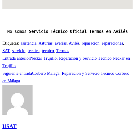
No somos 
Servicio Técnico Oficial Termos en Avilés
Etiquetas
:
asistencia
,
Asturias
,
averias
,
Avilés
,
reparacion
,
reparaciones
,
SAT
,
servicio
,
tecnica
,
tecnico
,
Termos
Leer
Entrada anterior
Neckar Trujillo, Reparación y Servicio Técnico Neckar en
más
Trujillo
Siguiente entrada
Corbero Málaga, Reparación y Servicio Técnico Corbero
artículos
en Málaga
USAT