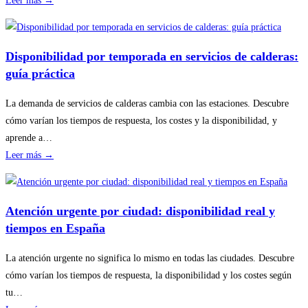
Leer más →
Cómo
planificar
revisiones
Disponibilidad por temporada en servicios de calderas:
básicas
guía práctica
del
hogar
La demanda de servicios de calderas cambia con las estaciones. Descubre
sin
cómo varían los tiempos de respuesta, los costes y la disponibilidad, y
riesgos
aprende a…
:
Leer más →
Disponibilidad
por
temporada
Atención urgente por ciudad: disponibilidad real y
en
tiempos en España
servicios
de
La atención urgente no significa lo mismo en todas las ciudades. Descubre
calderas:
cómo varían los tiempos de respuesta, la disponibilidad y los costes según
guía
tu…