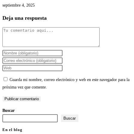
septiembre 4, 2025
Deja una respuesta
Comentario
Introduce
tu
Introduce
nombre
tu
Introduce
o
dirección
la
Guarda mi nombre, correo electrónico y web en este navegador para la
nombre
de
URL
próxima vez que comente.
de
correo
de
usuario
electrónico
tu
para
para
web
Buscar
comentar
comentar
(opcional)
Buscar
En el blog