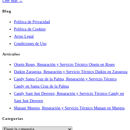
práctica
:
Leer más →
Atención
Blog
urgente
Política de Privacidad
por
Política de Cookies
ciudad:
Aviso Legal
disponibilidad
Condiciones de Uso
real
y
Artículos
tiempos
Otsein Roses, Reparación y Servicio Técnico Otsein en Roses
en
Daikin Zaragoza, Reparación y Servicio Técnico Daikin en Zaragoza
España
Candy Santa Cruz de la Palma, Reparación y Servicio Técnico
Candy en Santa Cruz de la Palma
Candy Sant Just Desvern, Reparación y Servicio Técnico Candy en
Sant Just Desvern
Manaut Mungia, Reparación y Servicio Técnico Manaut en Mungia
Categorías
Categorías