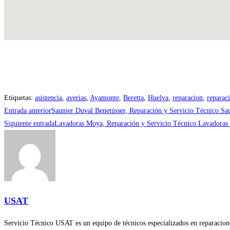
Etiquetas
:
asistencia
,
averias
,
Ayamonte
,
Beretta
,
Huelva
,
reparacion
,
reparac
Leer
Entrada anterior
Saunier Duval Benetússer, Reparación y Servicio Técnico Sa
más
Siguiente entrada
Lavadoras Moya, Reparación y Servicio Técnico Lavadoras
artículos
USAT
Servicio Técnico USAT es un equipo de técnicos especializados en reparaciones