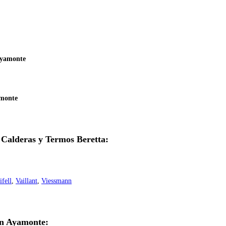
Ayamonte
amonte
, Calderas y Termos Beretta:
ifell
,
Vaillant
,
Viessmann
en Ayamonte: