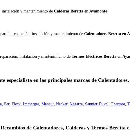
n, instalación y mantenimiento de
Calderas Beretta en Ayamonte
a
para la reparación, instalación y mantenimiento de
Calentadores Beretta en 
 reparación, instalación y mantenimiento de
Termos Eléctricos Beretta en Ay
e especialista en las principales marcas de Calentadores
a
,
Fer
,
Fleck
,
Immergas
,
Manaut
,
Neckar
,
Negarra
,
Saunier Duval
,
Thermor
,
T
 Recambios de Calentadores, Calderas y Termos Beretta 