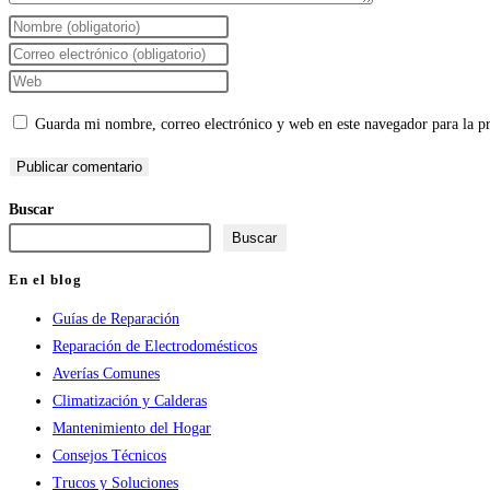
Introduce
tu
Introduce
nombre
tu
Introduce
o
dirección
la
Guarda mi nombre, correo electrónico y web en este navegador para la 
nombre
de
URL
de
correo
de
usuario
electrónico
tu
Buscar
para
para
web
Buscar
comentar
comentar
(opcional)
En el blog
Guías de Reparación
Reparación de Electrodomésticos
Averías Comunes
Climatización y Calderas
Mantenimiento del Hogar
Consejos Técnicos
Trucos y Soluciones