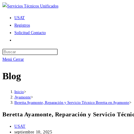
Ir
al
USAT
contenido
Registros
Solicitud Contacto
Alternar
búsqueda
de
Menú
Cerrar
la
web
Blog
Inicio
>
Ayamonte
>
Beretta Ayamonte, Reparación y Servicio Técnico Beretta en Ayamonte
>
Beretta Ayamonte, Reparación y Servicio Técni
Autor
USAT
de
Publicación
septiembre 10, 2025