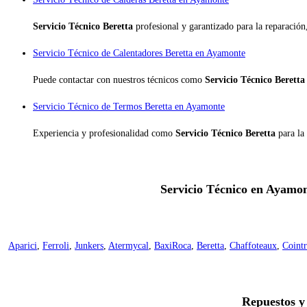
Servicio Técnico Beretta
profesional y garantizado para la reparació
Servicio Técnico de Calentadores Beretta en Ayamonte
Puede contactar con nuestros técnicos como
Servicio Técnico Berett
Servicio Técnico de Termos Beretta en Ayamonte
Experiencia y profesionalidad como
Servicio Técnico Beretta
para la
Servicio Técnico en Ayamont
Aparici
,
Ferroli
,
Junkers
,
Atermycal
,
BaxiRoca
,
Beretta
,
Chaffoteaux
,
Cointr
Repuestos y