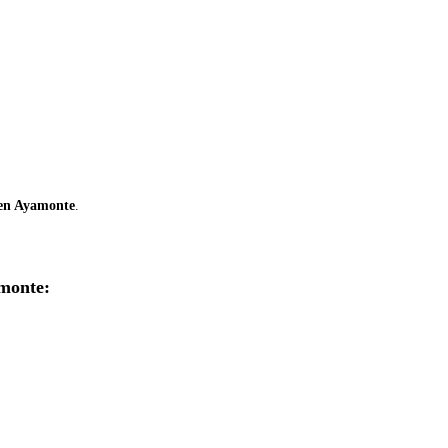
 en Ayamonte
.
monte: