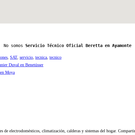
No somos 
Servicio Técnico Oficial Beretta en Ayamonte
iones
,
SAT
,
servicio
,
tecnica
,
tecnico
unier Duval en Benetússer
 en Moya
 de electrodomésticos, climatización, calderas y sistemas del hogar. Compartim