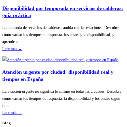
revisiones
Disponibilidad por temporada en servicios de calderas:
básicas
guía práctica
del
hogar
La demanda de servicios de calderas cambia con las estaciones. Descubre
sin
cómo varían los tiempos de respuesta, los costes y la disponibilidad, y
riesgos
aprende a…
:
Leer más →
Disponibilidad
por
temporada
Atención urgente por ciudad: disponibilidad real y
en
tiempos en España
servicios
de
La atención urgente no significa lo mismo en todas las ciudades. Descubre
calderas:
cómo varían los tiempos de respuesta, la disponibilidad y los costes según
guía
tu…
práctica
:
Leer más →
Atención
Blog
urgente