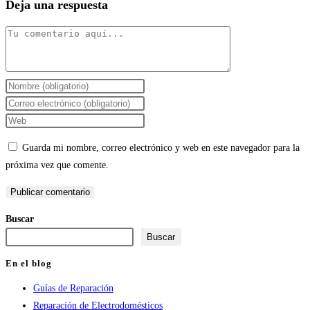
Deja una respuesta
Comentario
Introduce
tu
Introduce
nombre
tu
Introduce
o
dirección
la
Guarda mi nombre, correo electrónico y web en este navegador para la
nombre
de
URL
próxima vez que comente.
de
correo
de
usuario
electrónico
tu
para
para
web
Buscar
comentar
comentar
(opcional)
Buscar
En el blog
Guías de Reparación
Reparación de Electrodomésticos