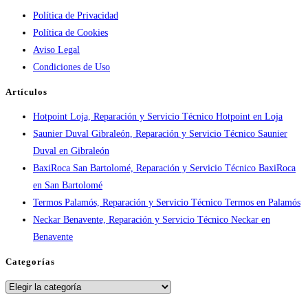
Política de Privacidad
por
Política de Cookies
ciudad:
Aviso Legal
disponibilidad
Condiciones de Uso
real
y
Artículos
tiempos
Hotpoint Loja, Reparación y Servicio Técnico Hotpoint en Loja
en
Saunier Duval Gibraleón, Reparación y Servicio Técnico Saunier
España
Duval en Gibraleón
BaxiRoca San Bartolomé, Reparación y Servicio Técnico BaxiRoca
en San Bartolomé
Termos Palamós, Reparación y Servicio Técnico Termos en Palamós
Neckar Benavente, Reparación y Servicio Técnico Neckar en
Benavente
Categorías
Categorías