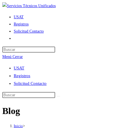
Ir
al
USAT
contenido
Registros
Solicitud Contacto
Alternar
búsqueda
de
Menú
Cerrar
la
web
USAT
Registros
Solicitud Contacto
Blog
Inicio
>