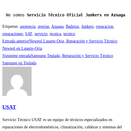
No somos 
Servicio Técnico Oficial Junkers en Azuaga
Etiquetas
:
asistencia
,
averias
,
Azuaga
,
Badajoz
,
Junkers
,
reparacion
,
reparaciones
,
SAT
,
servicio
,
tecnica
,
tecnico
Leer
Entrada anterior
Newpol Lasarte-Oria, Reparación y Servicio Técnico
más
Newpol en Lasarte-Oria
Siguiente entrada
Samsung Teulada, Reparación y Servicio Técnico
artículos
Samsung en Teulada
USAT
Servicio Técnico USAT es un equipo de técnicos especializados en
reparaciones de electrodomésticos, climatización, calderas y sistemas del