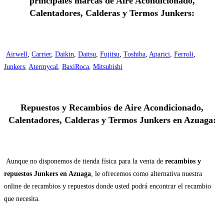
principales marcas de Aire Acondicionado,
Calentadores, Calderas y Termos Junkers:
Airwell
,
Carrier
,
Daikin
,
Daitsu
,
Fujitsu
,
Toshiba
,
Aparici
,
Ferroli
,
Junkers
,
Atermycal
,
BaxiRoca
,
Mitsubishi
Repuestos y Recambios de Aire Acondicionado,
Calentadores, Calderas y Termos Junkers en Azuaga:
Aunque no disponemos de tienda física para la venta de
recambios y
repuestos Junkers en Azuaga
, le ofrecemos como alternativa nuestra
online de recambios y repuestos donde usted podrá encontrar el recambio
que necesita.