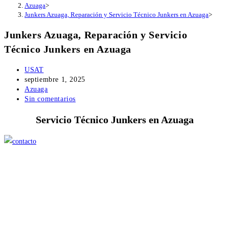
Azuaga
>
Junkers Azuaga, Reparación y Servicio Técnico Junkers en Azuaga
>
Junkers Azuaga, Reparación y Servicio
Técnico Junkers en Azuaga
Autor
USAT
de
Publicación
septiembre 1, 2025
la
de
Categoría
Azuaga
entrada:
la
de
Comentarios
Sin comentarios
entrada:
la
de
Servicio Técnico Junkers en Azuaga
entrada:
la
entrada: