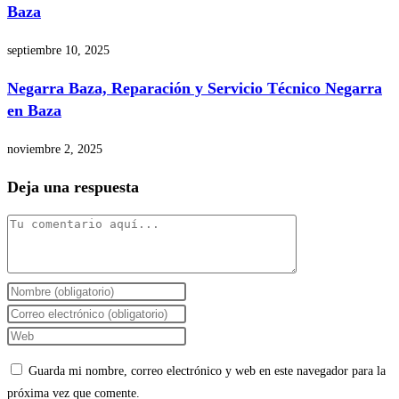
Baza
septiembre 10, 2025
Negarra Baza, Reparación y Servicio Técnico Negarra
en Baza
noviembre 2, 2025
Deja una respuesta
Comentario
Introduce
tu
Introduce
nombre
tu
Introduce
o
dirección
la
Guarda mi nombre, correo electrónico y web en este navegador para la
nombre
de
URL
próxima vez que comente.