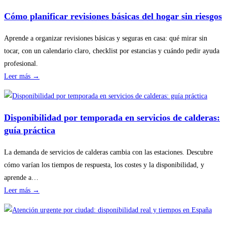
Cómo planificar revisiones básicas del hogar sin riesgos
Aprende a organizar revisiones básicas y seguras en casa: qué mirar sin
tocar, con un calendario claro, checklist por estancias y cuándo pedir ayuda
profesional.
:
Leer más →
Cómo
planificar
revisiones
Disponibilidad por temporada en servicios de calderas:
básicas
guía práctica
del
hogar
La demanda de servicios de calderas cambia con las estaciones. Descubre
sin
cómo varían los tiempos de respuesta, los costes y la disponibilidad, y
riesgos
aprende a…
:
Leer más →
Disponibilidad
por