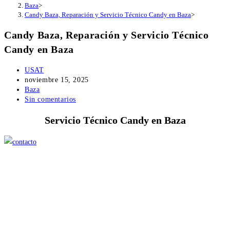
Baza
>
Candy Baza, Reparación y Servicio Técnico Candy en Baza
>
Candy Baza, Reparación y Servicio Técnico
Candy en Baza
Autor
USAT
de
Publicación
noviembre 15, 2025
la
de
Categoría
Baza
entrada:
la
de
Comentarios
Sin comentarios
entrada:
la
de
Servicio Técnico Candy en Baza
entrada:
la
entrada: