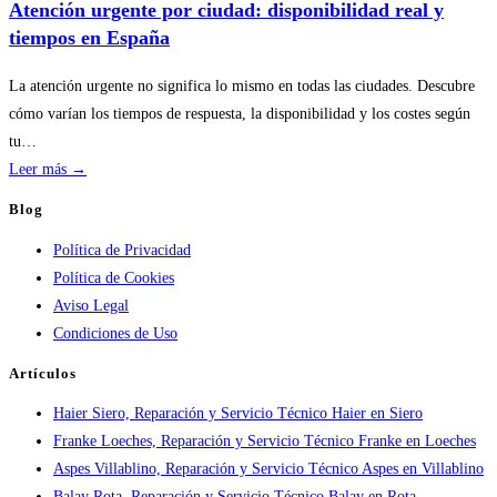
temporada
Atención urgente por ciudad: disponibilidad real y
en
tiempos en España
servicios
de
La atención urgente no significa lo mismo en todas las ciudades. Descubre
calderas:
cómo varían los tiempos de respuesta, la disponibilidad y los costes según
guía
tu…
práctica
:
Leer más →
Atención
Blog
urgente
Política de Privacidad
por
Política de Cookies
ciudad:
Aviso Legal
disponibilidad
Condiciones de Uso
real
y
Artículos
tiempos
Haier Siero, Reparación y Servicio Técnico Haier en Siero
en
Franke Loeches, Reparación y Servicio Técnico Franke en Loeches
España
Aspes Villablino, Reparación y Servicio Técnico Aspes en Villablino
Balay Rota, Reparación y Servicio Técnico Balay en Rota