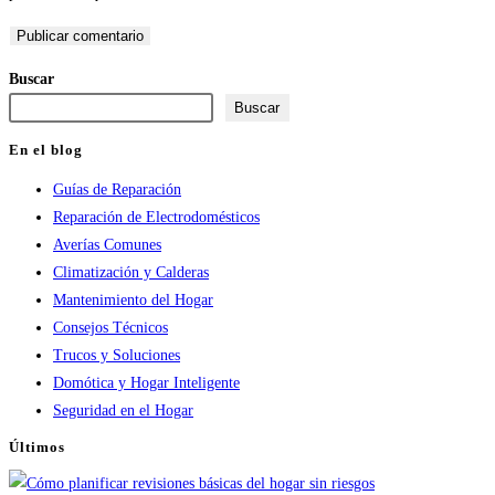
de
correo
de
usuario
electrónico
tu
para
para
web
Buscar
comentar
comentar
(opcional)
Buscar
En el blog
Guías de Reparación
Reparación de Electrodomésticos
Averías Comunes
Climatización y Calderas
Mantenimiento del Hogar
Consejos Técnicos
Trucos y Soluciones
Domótica y Hogar Inteligente
Seguridad en el Hogar
Últimos