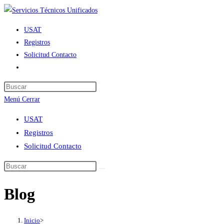
Ir
al
USAT
contenido
Registros
Solicitud Contacto
Alternar
búsqueda
de
Menú
Cerrar
la
web
USAT
Registros
Solicitud Contacto
Blog
Inicio
>