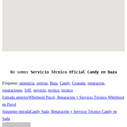
No somos 
Servicio Técnico Oficial Candy en Baza
Etiquetas
:
asistencia
,
averias
,
Baza
,
Candy
,
Granada
,
reparacion
,
reparaciones
,
SAT
,
servicio
,
tecnica
,
tecnico
Leer
Entrada anterior
Whirlpool Puçol, Reparación y Servicio Técnico Whirlpool
más
en Puçol
Siguiente entrada
Candy Sada, Reparación y Servicio Técnico Candy en
artículos
Sada