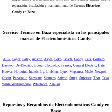
reparación, instalación y mantenimiento de
Termos Eléctricos
Candy en Baza
Servicio Técnico en Baza especialista en las principales
marcas de Electrodomésticos Candy:
AEG
,
Fagor
,
Balay
,
Ariston
,
Aspes
,
Beko
,
Bosch
,
Candy
,
Cata
,
Corbero
,
Daewoo
,
De-Dietrich
,
Edesa
,
Electrolux
,
Franke
,
General Electric
,
Haier
,
Hoover
,
Hotpoint
,
Indesit
,
Lg
,
Liebherr
,
Lynx
,
Mepamsa
,
Miele
,
Newpol
,
Otsein
,
Panasonic
,
Samsung
,
Siemens
,
Saivod
,
Smeg
,
Superser
,
Thor
,
Teka
,
White Westinghouse
,
Whirlpool
,
Zanussi
Repuestos y Recambios de Electrodomésticos Candy en
Baza: